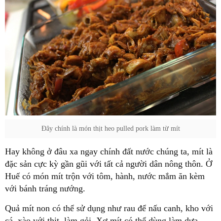
Đây chính là món thịt heo pulled pork làm từ mít
Hay không ở đâu xa ngay chính đất nước chúng ta, mít là
đặc sản cực kỳ gần gũi với tất cả người dân nông thôn. Ở
Huế có món mít trộn với tôm, hành, nước mắm ăn kèm
với bánh tráng nướng.
Quả mít non có thể sử dụng như rau để nấu canh, kho với
cá, xào với thịt, làm gỏi. Xơ mít có thể dùng làm dưa