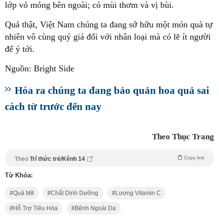
lớp vỏ mỏng bên ngoài; có mùi thơm và vị bùi.
Quả thật, Việt Nam chúng ta đang sở hữu một món quà tự
nhiên vô cùng quý giá đối với nhân loại mà có lẽ ít người
để ý tới.
Nguồn: Bright Side
Hóa ra chúng ta đang bảo quản hoa quả sai
cách từ trước đến nay
Theo Thục Trang
Copy link
Theo
Trí thức trẻ/Kênh 14
Từ Khóa:
Quả Mít
Chất Dinh Dưỡng
Lượng Vitamin C
Hỗ Trợ Tiêu Hóa
Bệnh Ngoài Da