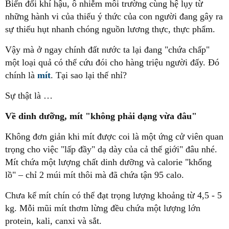
Biến đổi khí hậu, ô nhiễm môi trường cùng hệ lụy từ
những hành vi của thiếu ý thức của con người đang gây ra
sự thiếu hụt nhanh chóng nguồn lương thực, thực phẩm.
Vậy mà ở ngay chính đất nước ta lại đang "chứa chấp"
một loại quả có thể cứu đói cho hàng triệu người đấy. Đó
chính là
mít
. Tại sao lại thế nhỉ?
Sự thật là …
Về dinh dưỡng, mít "không phải dạng vừa đâu"
Không đơn giản khi mít được coi là một ứng cử viên quan
trọng cho việc "lấp đầy" dạ dày của cả thế giới" đâu nhé.
Mít chứa một lượng chất dinh dưỡng và calorie "khổng
lồ" – chỉ 2 múi mít thôi mà đã chứa tận 95 calo.
Chưa kể mít chín có thể đạt trọng lượng khoảng từ 4,5 - 5
kg. Mỗi mũi mít thơm lừng đều chứa một lượng lớn
protein, kali, canxi và sắt.