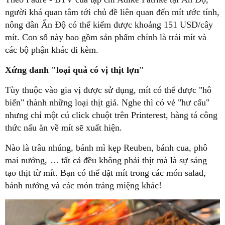
người khá quan tâm tới chủ đề liên quan đến mít ước tính,
nông dân Ấn Độ có thể kiếm được khoảng 151 USD/cây
mít. Con số này bao gồm sản phẩm chính là trái mít và
các bộ phận khác đi kèm.
Xứng danh "loại quả có vị thịt lợn"
Tùy thuộc vào gia vị được sử dụng, mít có thể được "hô
biến" thành những loại thịt giả. Nghe thì có vẻ "hư cấu"
nhưng chỉ một cú click chuột trên Printerest, hàng tá công
thức nấu ăn về mít sẽ xuất hiện.
Nào là trâu nhúng, bánh mì kẹp Reuben, bánh cua, phô
mai nướng, … tất cả đều không phải thịt mà là sự sáng
tạo thịt từ mít. Bạn có thể đặt mít trong các món salad,
bánh nướng và các món tráng miệng khác!