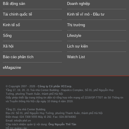
Bất động sản
Doanh nghiệp
Tài chính quốc tế
Kinh tế vĩ mô - Đầu tư
Kinh tế số
Thị trường
Sống
Lifestyle
Xã hội
Lịch sự kiện
Báo cáo phân tích
Watch List
eMagazine
© Copyright 2007 - 2026 -
Công ty Cổ phần VCCorp.
Tầng 17, 19, 20, 21 Toà nhà Center Building - Hapulico Complex, Số 01, phố Nguyễn Huy
Tưởng, phường Thanh Xuân, thành phố Hà Nội
Giấy phép thiết lập trang thông tin điện tử tổng hợp trên mạng số 2216/GP-TTĐT do Sở Thông tin
và Truyền thông Hà Nội cấp ngày 10 tháng 4 năm 2019.
Tầng 21, tòa nhà Center Building.
Địa chỉ: Số 01, phố Nguyễn Huy Tưởng, phường Thanh Xuân, thành phố Hà Nội
Điện thoại: 024 7309 5555 Máy lẻ 292. Fax: 024-39744082
Email: info@cafef.vn
Chịu trách nhiệm quản lý nội dung:
Ông Nguyễn Thế Tân
Hỗ trợ quảng cáo :