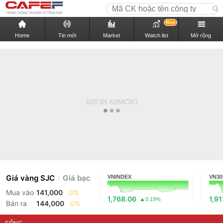
New
Home
Tin mới
Market
Watch list
Mở rộng
Giá vàng SJC
Giá bạc
VNINDEX
VN30
Mua vào
141,000
0%
1,768.06
1,91
0.19%
Bán ra
144,000
0%