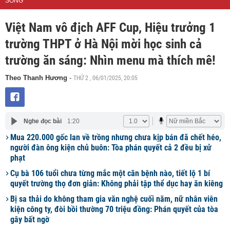
SỐNG
Việt Nam vô địch AFF Cup, Hiệu trưởng 1
trường THPT ở Hà Nội mời học sinh cả
trường ăn sáng: Nhìn menu mà thích mê!
THỨ 2 , 06/01/2025, 20:05
Theo Thanh Hương
-
Nghe đọc bài
1:20
Mua 220.000 gốc lan về trồng nhưng chưa kịp bán đã chết héo,
người đàn ông kiện chủ buôn: Tòa phán quyết cả 2 đều bị xử
phạt
Cụ bà 106 tuổi chưa từng mắc một căn bệnh nào, tiết lộ 1 bí
quyết trường thọ đơn giản: Không phải tập thể dục hay ăn kiêng
Bị sa thải do không tham gia văn nghệ cuối năm, nữ nhân viên
kiện công ty, đòi bồi thường 70 triệu đồng: Phán quyết của tòa
gây bất ngờ