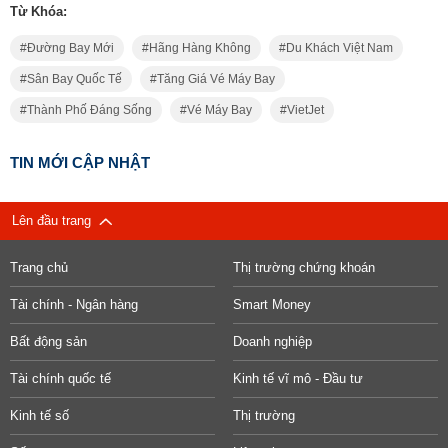
Từ Khóa:
Đường Bay Mới
Hãng Hàng Không
Du Khách Việt Nam
Sân Bay Quốc Tế
Tăng Giá Vé Máy Bay
Thành Phố Đáng Sống
Vé Máy Bay
VietJet
TIN MỚI CẬP NHẬT
Lên đầu trang
Trang chủ
Thị trường chứng khoán
Tài chính - Ngân hàng
Smart Money
Bất động sản
Doanh nghiệp
Tài chính quốc tế
Kinh tế vĩ mô - Đầu tư
Kinh tế số
Thị trường