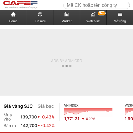
New
Home
Tin mới
Market
Watch list
Mở rộng
Giá vàng SJC
Giá bạc
VNINDEX
VN30
Mua
139,700
-0.43%
1,771.31
1,9
vào
-0.29%
Bán ra
142,700
-0.42%