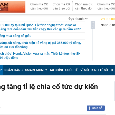
Chọn mã CK
Chọn mã CK
Chọn mã CK
Chọn mã CK
cần theo dõi
cần theo dõi
cần theo dõi
cần theo dõi
Đọc nhanh >>
 9.000 tỷ tại Phú Quốc: Lộ trình “nghẹt thở” vượt ải
n sàng đưa đoàn tàu đầu tiên chạy thử vào giữa năm 2027
ông mua càng dễ giàu
ùng đất nông, phát hiện số vàng trị giá 355.000 tỷ đồng,
hăm dò 100 tấn vàng
hách thức' Honda Vision vừa ra mắt: Thiết kế đẹp như SH
34 triệu đồng
i xác minh ô tô đỗ ở khu đô thị bị trộm mất 2 bánh xe
P
NGÂN HÀNG
SMART MONEY
TÀI CHÍNH QUỐC TẾ
VĨ MÔ
KINH TẾ SỐ
TH
ng Hồng bị sạt do mưa lớn
 ballroom lớn nhất thế giới ở Việt Nam đang thành hình
ện rõ dáng vóc bên bờ biển
ng tăng tỉ lệ chia cổ tức dự kiến
 cá không nên ăn: Có bộ phận chứa độc tố, ăn phải có
hận
 tốc cuộc đua bộ nhớ AI với chuẩn HBF mới
từ shipper, tài khoản ngân hàng lập tức hiện lệnh
p
Chia sẻ
ơn 28 triệu đồng: Cô gái sinh năm 1990 phải đến công an