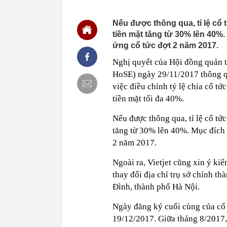
trình báo
11:30
Cận cảnh gần 
thị TP.HCM
Nếu được thông qua, tỉ lệ cổ 
tiền mặt tăng từ 30% lên 40%.
11:28
ETC được vin
dịch vụ và gi
ứng cổ tức đợt 2 năm 2017.
11:15
Việt Nam có 1
Nghị quyết của Hội đồng quản 
516 tỷ đồng/nă
sư
HoSE) ngày 29/11/2017 thông qu
việc điều chỉnh tỷ lệ chia cổ t
11:15
Vì sao nhiều g
mới biết một 
tiền mặt tối đa 40%.
11:13
Cổ phiếu doa
Becamex... đồ
Nếu được thông qua, tỉ lệ cổ tứ
11:10
Công an đồng 
tăng từ 30% lên 40%. Mục đích 
sáng
2 năm 2017.
11:05
Cổ phiếu Vinam
Ngoài ra, Vietjet cũng xin ý k
11:05
Nghỉ hưu năm
định ra sao?
thay đổi địa chỉ trụ sở chính 
11:02
Hạ tầng AI nội
Đình, thành phố Hà Nội.
11:00
Mỹ ghi nhận c
Ngày đăng ký cuối cùng của cổ đ
19/12/2017. Giữa tháng 8/2017, 