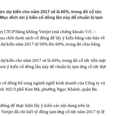
7 km gắn 'tường' chống ồn trên Vành đai 3 qua khu đô
tức dự kiến cho năm 2017 sẽ là 60%, trong đó cổ tức
 Mục đích xin ý kiến cổ đông lần này để chuẩn bị tạm
h danh Top 3 Công ty công nghệ cung cấp sản phẩm,
ải pháp chuyển đổi số uy tín năm 2026
 đại học vùng vừa đạt doanh thu 2.200 tỷ đồng, trả lương
trị CTCP Hàng không Vietjet (mã chứng khoán
VJC
–
m, quy tụ đến 2.443 Thạc sĩ, Tiến sĩ, Phó Giáo sư, Giáo
a chốt danh sách cổ đông để lấy ý kiến bằng văn bản về
ức dự kiến năm 2017 từ 50% lên 60%, trong đó chia bằng
ia đình đặt một tờ giấy A4 vào ngăn đông tủ lạnh? Lấy ra
vấn đề
nh nghiệp nhà nước GVR, PV GAS, BSR, Petrolimex,
ng loạt "tím lịm"
c dự kiến cho năm 2017 sẽ là 60%, trong đó cổ tức tiền mặt
loạt kiểm tra 293 căn hộ tại một khu chung cư lúc rạng
xin ý kiến cổ đông lần này để chuẩn bị tạm ứng cổ tức đợt
ilk có 'biến'
iến cổ đông bổ sung ngành nghề kinh doanh của Công ty và
 2026, mức hưởng BHYT của người lao động được quy
thành 302/3 phố Kim Mã, phường Ngọc Khánh, quận Ba
 địa và bài toán chủ quyền dữ liệu của doanh nghiệp Việt
a tử vong đầu tiên liên quan đến đợt dịch Cyclospora
ông để thực hiện lấy ý kiến các nội dung trên là
Vietjet đã chi 645 tỷ đồng tạm ứng cổ tức năm 2017 tỷ lệ