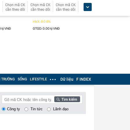
Chọn mã CK
Chọn mã CK
Chọn mã CK
cần theo dõi
cần theo dõi
cần theo dõi
Dữ liệu
F INDEX
Ị TRƯỜNG
SỐNG
LIFESTYLE
Công ty
Tin tức
Lãnh đạo