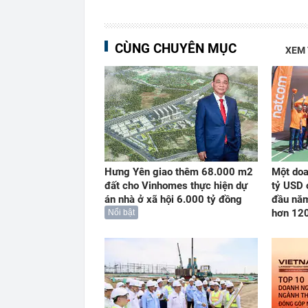
CÙNG CHUYÊN MỤC
XEM
Hưng Yên giao thêm 68.000 m2
Một doa
đất cho Vinhomes thực hiện dự
tỷ USD 
án nhà ở xã hội 6.000 tỷ đồng
đầu năm
hơn 12
Nổi bật