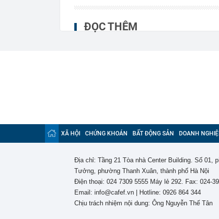
ĐỌC THÊM
XÃ HỘI
CHỨNG KHOÁN
BẤT ĐỘNG SẢN
DOANH NGHIỆ
Địa chỉ: Tầng 21 Tòa nhà Center Building. Số 01,
Tưởng, phường Thanh Xuân, thành phố Hà Nội
Điện thoại: 024 7309 5555 Máy lẻ 292. Fax: 024-3
Email: info@cafef.vn | Hotline: 0926 864 344
Chịu trách nhiệm nội dung: Ông Nguyễn Thế Tân