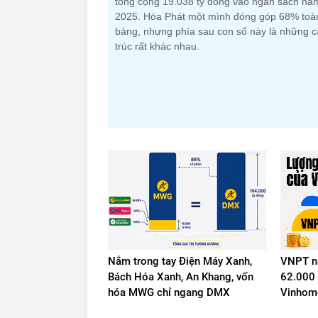
tổng cộng 19.038 tỷ đồng vào ngân sách nă
2025. Hòa Phát một mình đóng góp 68% toà
bảng, nhưng phía sau con số này là những 
trúc rất khác nhau.
Nắm trong tay Điện Máy Xanh,
VNPT nắ
Bách Hóa Xanh, An Khang, vốn
62.000 
hóa MWG chỉ ngang DMX
Vinhome