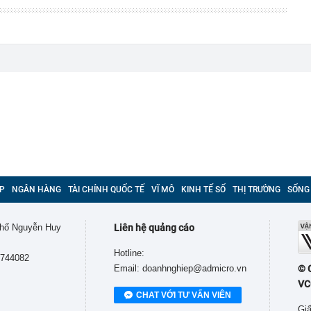
P
NGÂN HÀNG
TÀI CHÍNH QUỐC TẾ
VĨ MÔ
KINH TẾ SỐ
THỊ TRƯỜNG
SỐNG
 phố Nguyễn Huy
Liên hệ quảng cáo
Hotline:
9744082
Email: doanhnghiep@admicro.vn
© 
VC
CHAT VỚI TƯ VẤN VIÊN
Giấ