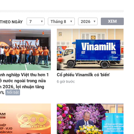
XEM
 THEO NGÀY
nh nghiệp Việt thu hơn 1
Cổ phiếu Vinamilk có 'biến'
ở nước ngoài trong nửa
6 giờ trước
 2026, lợi nhuận tăng
0%
Nổi bật