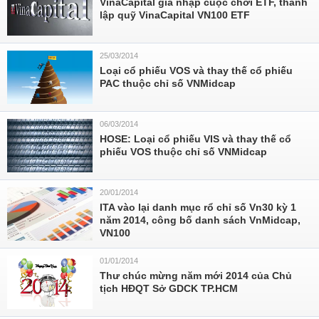
VinaCapital gia nhập cuộc chơi ETF, thành
lập quỹ VinaCapital VN100 ETF
25/03/2014
Loại cổ phiếu VOS và thay thế cổ phiếu
PAC thuộc chỉ số VNMidcap
06/03/2014
HOSE: Loại cổ phiếu VIS và thay thế cổ
phiếu VOS thuộc chỉ số VNMidcap
20/01/2014
ITA vào lại danh mục rổ chỉ số Vn30 kỳ 1
năm 2014, công bố danh sách VnMidcap,
VN100
01/01/2014
Thư chúc mừng năm mới 2014 của Chủ
tịch HĐQT Sở GDCK TP.HCM