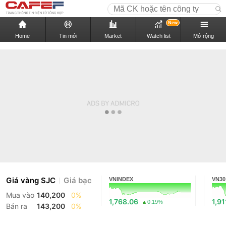
New
Home
Tin mới
Market
Watch list
Mở rộng
Giá vàng SJC
Giá bạc
VNINDEX
VN30
Mua vào
140,200
0%
1,768.06
1,91
0.19%
Bán ra
143,200
0%