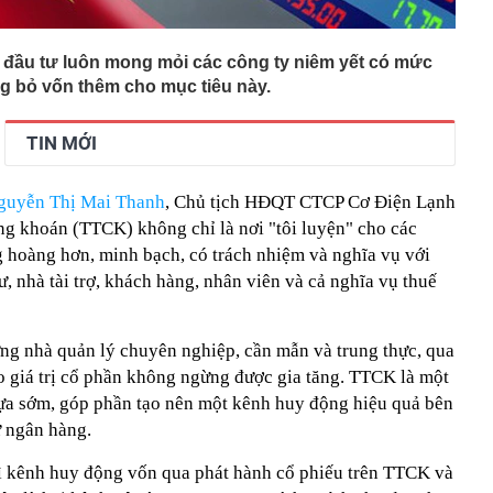
đầu tư luôn mong mỏi các công ty niêm yết có mức
ng bỏ vốn thêm cho mục tiêu này.
TIN MỚI
guyễn Thị Mai Thanh
, Chủ tịch HĐQT CTCP Cơ Điện Lạnh
ng khoán (TTCK) không chỉ là nơi "tôi luyện" cho các
g hoàng hơn, minh bạch, có trách nhiệm và nghĩa vụ với
ư, nhà tài trợ, khách hàng, nhân viên và cả nghĩa vụ thuế
ng nhà quản lý chuyên nghiệp, cần mẫn và trung thực, qua
o giá trị cổ phần không ngừng được gia tăng. TTCK là một
ựa sớm, góp phần tạo nên một kênh huy động hiệu quả bên
ư ngân hàng.
ì kênh huy động vốn qua phát hành cổ phiếu trên TTCK và