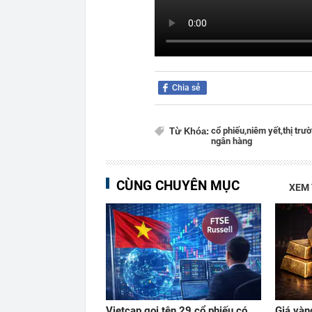
Chia sẻ
cổ phiếu,
niêm yết,
thị trư
Từ Khóa:
ngân hàng
CÙNG CHUYÊN MỤC
XEM
Vietcap gọi tên 29 cổ phiếu có
Giá vàn