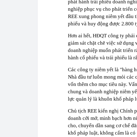
phát hành trái phiếu doanh ngh
nghiệp phục vụ cho phát triển c
REE xung phong niêm yết đầu ti
phiếu và huy động được 2.800 tỷ
Hơn ai hết, HĐQT công ty phải 
giám sát chặt chẽ việc sử dụng
doanh nghiệp muốn phát triển r
hành cổ phiếu và trái phiếu là r
Các công ty niêm yết là "hàng h
Nhà đầu tư luôn mong mỏi các c
vốn thêm cho mục tiêu này. Vấn
chung và doanh nghiệp niêm yết
lực quản lý là khuôn khổ pháp l
Chủ tịch REE kiến nghị Chính ph
doanh cởi mở, minh bạch hơn nữa
cho, chuyển dần sang cơ chế đă
khổ pháp luật, không cấm là có 