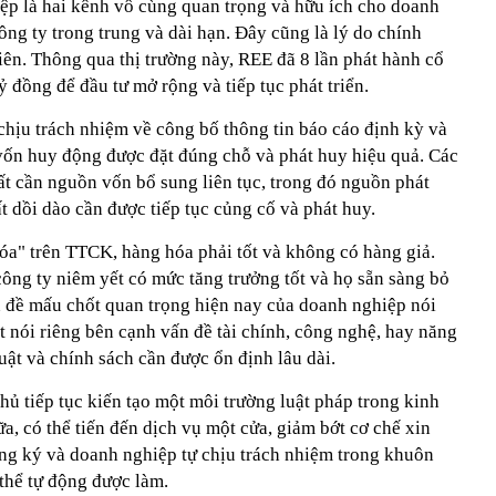
iệp là hai kênh vô cùng quan trọng và hữu ích cho doanh
ông ty trong trung và dài hạn. Đây cũng là lý do chính
ên. Thông qua thị trường này, REE đã 8 lần phát hành cổ
 đồng để đầu tư mở rộng và tiếp tục phát triển.
chịu trách nhiệm về công bố thông tin báo cáo định kỳ và
 vốn huy động được đặt đúng chỗ và phát huy hiệu quả. Các
ất cần nguồn vốn bổ sung liên tục, trong đó nguồn phát
ất dồi dào cần được tiếp tục củng cố và phát huy.
óa" trên TTCK, hàng hóa phải tốt và không có hàng giả.
ông ty niêm yết có mức tăng trưởng tốt và họ sẵn sàng bỏ
 đề mấu chốt quan trọng hiện nay của doanh nghiệp nói
 nói riêng bên cạnh vấn đề tài chính, công nghệ, hay năng
uật và chính sách cần được ổn định lâu dài.
ủ tiếp tục kiến tạo một môi trường luật pháp trong kinh
, có thể tiến đến dịch vụ một cửa, giảm bớt cơ chế xin
ng ký và doanh nghiệp tự chịu trách nhiệm trong khuôn
thể tự động được làm.