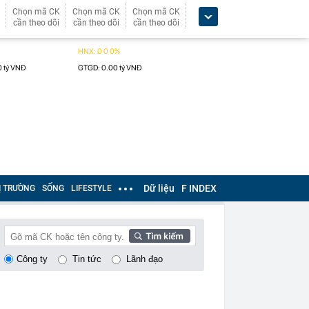
Chọn mã CK
Chọn mã CK
Chọn mã CK
cần theo dõi
cần theo dõi
cần theo dõi
Dữ liệu
F INDEX
Ị TRƯỜNG
SỐNG
LIFESTYLE
Công ty
Tin tức
Lãnh đạo