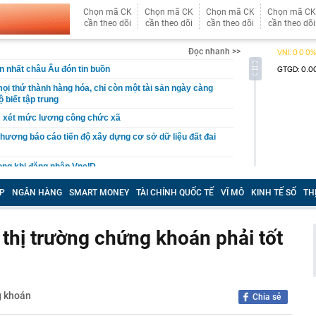
Chọn mã CK
Chọn mã CK
Chọn mã CK
Chọn mã CK
cần theo dõi
cần theo dõi
cần theo dõi
cần theo dõi
Đọc nhanh >>
ớn nhất châu Âu đón tin buồn
mọi thứ thành hàng hóa, chỉ còn một tài sản ngày càng
ộ biết tập trung
m xét mức lương công chức xã
 phương báo cáo tiến độ xây dựng cơ sở dữ liệu đất đai
ọng khi đăng nhập VneID
 hội BĐS Việt Nam: Khi nguồn cung suy giảm, giá BĐS bị
P
NGÂN HÀNG
SMART MONEY
TÀI CHÍNH QUỐC TẾ
VĨ MÔ
KINH TẾ SỐ
TH
. người dân, doanh nghiệp là những đối tượng chịu tác
g thua lỗ kỷ lục trong quý 2
 thị trường chứng khoán phải tốt
công ty Mekolor 'nổ' muốn chi cả trăm tỷ USD làm đường
nh thức triển khai Workday cho hơn 4.000 nhân sự trên
g khoán
Chia sẻ
miền Tây mẹ nấu cho Khoai Lang Thang