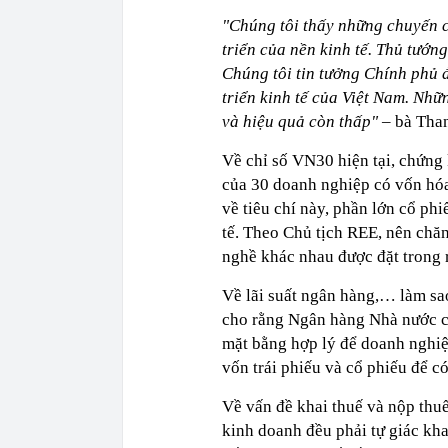
"Chúng tôi thấy những chuyến c
triển của nền kinh tế. Thủ tướng
Chúng tôi tin tưởng Chính phủ đ
triển kinh tế của Việt Nam. Nhữ
và hiệu quả còn thấp"
– bà Than
Về chỉ số VN30 hiện tại, chứn
của 30 doanh nghiệp có vốn hóa 
về tiêu chí này, phần lớn cổ ph
tế. Theo Chủ tịch REE, nên chăn
nghề khác nhau được đặt trong r
Về lãi suất ngân hàng,… làm sa
cho rằng Ngân hàng Nhà nước cầ
mặt bằng hợp lý để doanh nghi
vốn trái phiếu và cổ phiếu để có
Về vấn đề khai thuế và nộp thu
kinh doanh đều phải tự giác kha