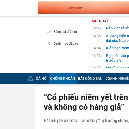
MỚI NHẤT!
14:35
Nền kinh tế l
Bảng giá điện tử
14:35
AI đang biến 
đắt giá: Não b
Danh mục đầu tư
14:34
Kiến nghị xe
14:33
Bộ 'thúc' địa
trước 8/8
14:33
Lưu ý quan tr
14:31
Chủ tịch Hiệp
XÃ HỘI
CHỨNG KHOÁN
BẤT ĐỘNG SẢN
DOANH NGHIỆ
đẩy lên cao..
động lớn nhất
14:28
Đồ hộp Hạ Lon
“Cổ phiếu niêm yết trên
14:26
Bắt Chủ tịch 
và không có hàng giả”
sắt cao tốc
14:25
Coteccons chí
toàn hệ thống
Thị trường chứn
Hà Linh
|
28-02-2024 - 13:16 PM
|
14:25
Bữa cơm nhà 