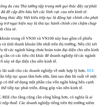
ông du của Thủ tướng tập trung mời gọi thúc đẩy sự phát
 đã đề cập đến hầu hết các lĩnh vực của nền kinh tế.
ang thúc đẩy Việt kiều tiếp tục là động lực chính cho phát
ng trở ngại hiện nay là thủ tục hành chính còn chậm chạp
h chia sẻ.
g khoán trong rổ VN30 và VN100 này bao gồm cổ phiếu
và tính thanh khoản lớn nhất trên thị trường. Nếu chỉ xét
iếu từ các ngành hàng chưa hoàn toàn đại diện cho nền kinh
g cần có các tiêu chí khác để doanh nghiệp từ các ngành
ổ này sẽ đại diện cho nền kinh tế.
o lãi suất cho các doanh nghiệp về mức hợp lý hơn.
REE
n tiếp tục quan tâm hơn nữa, làm sao đưa lãi suất về một
ệp có thể sử dụng một phần của vốn ngân hàng bên cạnh
 thể tiếp tục phát triển, đóng góp vào nền kinh tế.
ế, REE cho rằng cũng cần công bằng hơn, có nghĩa là ai
i nộp thuế. Các doanh nghiệp riêng trên thị trường niêm