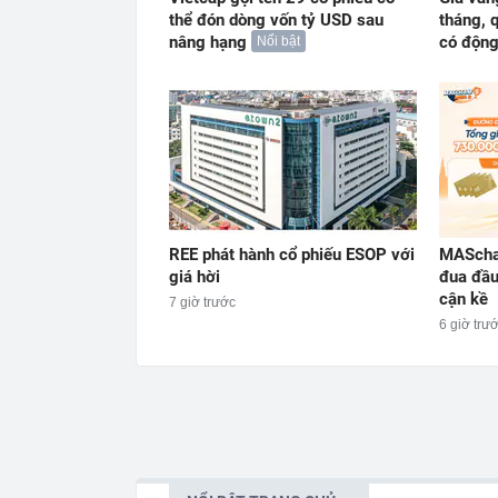
thể đón dòng vốn tỷ USD sau
tháng, 
nâng hạng
có động
Nổi bật
REE phát hành cổ phiếu ESOP với
MAScha
giá hời
đua đầu
cận kề
7 giờ trước
6 giờ trư