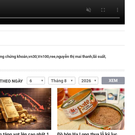
ờng chứng khoán,
vn30,
Vn100,
ree,
nguyễn thị mai thanh,
lãi suất,
XEM
 THEO NGÀY
g tăng vọt lên cao nhất 1
Đồ hộp Hạ Long thua lỗ kỷ lục