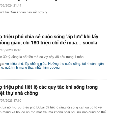
/05/2024 21:44
ê của Vũ Khắc Tiệp
udi tin điều khoản này rất hợp lý.
55 lượt phạt nguội trong tháng 7, chủ phương tiện nhanh
t theo Nghị định 168
h hướng phân quyền triệt để cho các thành phố là đô thị
 phiếu "hot" có thể lọt rổ FTSE GEIS trong kỳ nâng hạng
ợ triệu phú chia sẻ cuộc sống "áp lực" khi lấy
hồng giàu, chi 180 triệu chỉ để mua... socola
rường đại học trực thuộc Đại học Kinh tế TP.HCM
/10/2023 15:40
n Chưởng có ý nghĩa gì?
n 30 tỷ đồng là số tiền mà cô vợ này đã tiêu trong 1 tuần!
uống vùng nước nông, phát hiện mỏ dầu khí trữ lượng
u và 1,16 triệu mét khối khí mỗi ngày
gs:
vợ triệu phú
,
lấy chồng giàu
,
Hưởng thụ cuộc sống
,
tài khoản ngân
ng
,
quá trình mang thai
,
nhẫn kim cương
t thông báo quan trọng tới tất cả người dùng thẻ
 luận cơ chế đặc thù tháo gỡ vướng mắc cho các dự án
 2027
ợ triệu phú tiết lộ các quy tắc khi sống trong
iệt thự nhà chồng
/07/2023 17:10
t bà nội trợ vợ triệu phú Dubai đã tiết lộ rằng lối sống xa hoa cô tô vẽ
ên mạng xã hội có những mặt trái mà không phải phụ nữ nào cũng có thể