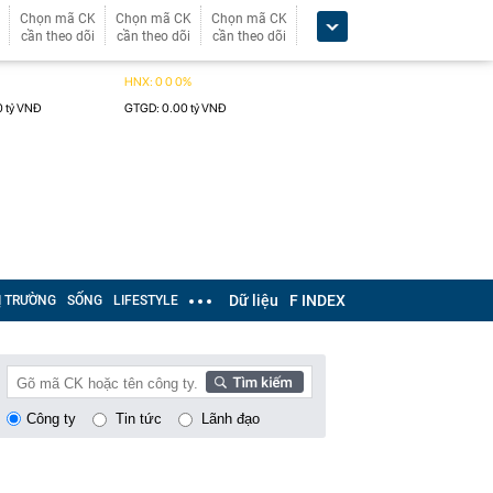
Chọn mã CK
Chọn mã CK
Chọn mã CK
cần theo dõi
cần theo dõi
cần theo dõi
Dữ liệu
F INDEX
Ị TRƯỜNG
SỐNG
LIFESTYLE
Công ty
Tin tức
Lãnh đạo