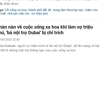
ấp nhận được.
gs:
Lối sống xa hoa
,
thành phố đắt đỏ
,
trung tâm thương mại
,
chăm sóc
 mặt
,
nhà tạo mẫu tóc
,
vợ triệu phú
hàn nàn về cuộc sống xa hoa khi làm vợ triệu
ú, 'bà nội trợ Dubai' bị chỉ trích
/05/2023 22:40
nda Andrade, người tự nhận mình là 'bà nội trợ Dubai', đã lên mạng xã hội
 tiết lộ những mặt trái không ngờ của cuộc sống xa hoa.