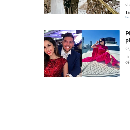
ch
Ta
da
P
ph
26
Li
để