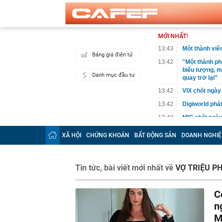
MỚI NHẤT!
13:43
Một thành vi
Bảng giá điện tử
13:42
"Một thành ph
biểu tượng, m
Danh mục đầu tư
quay trở lại"
13:42
VIX chốt ngày
13:42
Digiworld phá
13:40
MIC chốt ngày
13:37
Mazda CX-5 xả 
XÃ HỘI
CHỨNG KHOÁN
BẤT ĐỘNG SẢN
DOANH NGHIỆ
xuống áp sát 
13:35
Grab lỗ 1,2 t
13:34
Từng công bố 
Tin tức, bài viết mới nhất về
VỢ TRIỆU P
BĐS "khủng" n
13:32
Một doanh ngh
C
nhà ở xã hội 
n
13:32
Dấu hiệu phát 
M
13:32
Nắng nóng và 