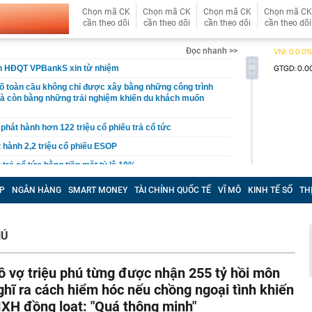
Chọn mã CK
Chọn mã CK
Chọn mã CK
Chọn mã CK
cần theo dõi
cần theo dõi
cần theo dõi
cần theo dõi
Đọc nhanh >>
ên HĐQT VPBankS xin từ nhiệm
ố toàn cầu không chỉ được xây bằng những công trình
à còn bằng những trải nghiệm khiến du khách muốn
 phát hành hơn 122 triệu cổ phiếu trả cổ tức
t hành 2,2 triệu cổ phiếu ESOP
 trả cổ tức bằng tiền mặt tỷ lệ 10%
kho giảm giá tới 107 triệu đồng tại đại lý, bản cao giá
P
NGÂN HÀNG
SMART MONEY
TÀI CHÍNH QUỐC TẾ
VĨ MÔ
KINH TẾ SỐ
TH
Toyota Yaris Cross
ỷ USD khi làm ngân hàng số
phát triển gần 61.000 căn nhà ở xã hội, doanh nghiệp
HÚ
hất thị trường đang triển khai đến đâu?
iệp được giao gần 1,2ha đất tại Long Biên để làm dự án
ô vợ triệu phú từng được nhận 255 tỷ hồi môn
và thương mại
ghĩ ra cách hiểm hóc nếu chồng ngoại tình khiến
hiện tài khoản Zalo và Facebook đang bị theo dõi từ xa
XH đồng loạt: "Quá thông minh"
hạn hán làm lộ nhiều dấu tích dưới đáy sông ở châu Âu