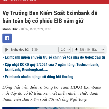
TÀI CHÍNH - NGÂN HÀNG
Vợ Trưởng Ban Kiểm Soát Eximbank đã
bán toàn bộ cổ phiếu EIB nắm giữ
THỨ 6 , 15/11/2024, 11:30
Mạnh Đức
-
Nghe đọc bài
3:39
Eximbank muốn chuyển trụ sở chính về tòa nhà do Gelex đầu tư
Cập nhật KQKD quý 3/2024 của 7 ngân hàng: Techcombank,
Eximbank, Kienlongbank,...
Eximbank chuẩn bị họp cổ đông bất thường
Động thái trên diễn ra trong bối cảnh HĐQT Eximbank
mới đây đã có tờ trình xem xét miễn nhiệm chức danh
thành viên Ban kiểm soát đối với ông Ngô Tony.