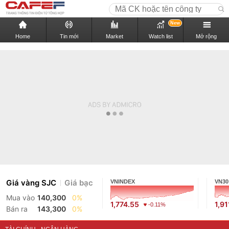
New
Home
Tin mới
Market
Watch list
Mở rộng
Giá vàng SJC
Giá bạc
VNINDEX
VN30
Mua vào
140,300
0%
1,774.55
1,91
-0.11%
Bán ra
143,300
0%