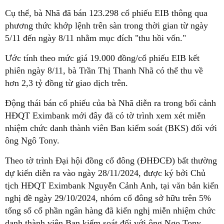
Cụ thể, bà Nhã đã bán 123.298 cổ phiếu EIB thông qua
phương thức khớp lệnh trên sàn trong thời gian từ ngày
5/11 đến ngày 8/11 nhằm mục đích "thu hồi vốn."
Ước tính theo mức giá 19.000 đồng/cổ phiếu EIB kết
phiên ngày 8/11, bà Trần Thị Thanh Nhã có thể thu về
hơn 2,3 tỷ đồng từ giao dịch trên.
Động thái bán cổ phiếu của bà Nhã diễn ra trong bối cảnh
HĐQT Eximbank mới đây đã có tờ trình xem xét miễn
nhiệm chức danh thành viên Ban kiểm soát (BKS) đối với
ông Ngô Tony.
Theo tờ trình Đại hội đồng cổ đông (ĐHĐCĐ) bất thường
dự kiến diễn ra vào ngày 28/11/2024, được ký bởi Chủ
tịch HĐQT Eximbank Nguyễn Cảnh Anh, tại văn bản kiến
nghị đề ngày 29/10/2024, nhóm cổ đông sở hữu trên 5%
tổng số cổ phần ngân hàng đã kiến nghị miễn nhiệm chức
danh thành viên Ban kiểm soát đối với ông Ngo Tony.