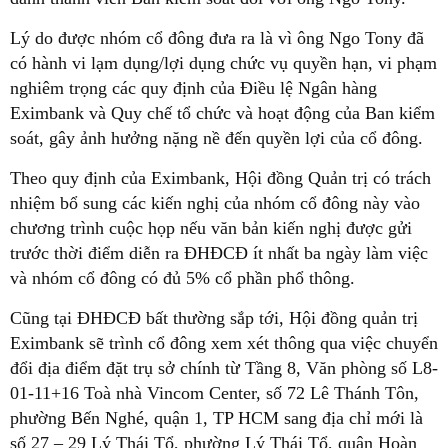
Lý do được nhóm cổ đông đưa ra là vì ông Ngo Tony đã
có hành vi lạm dụng/lợi dụng chức vụ quyền hạn, vi phạm
nghiêm trọng các quy định của Điều lệ Ngân hàng
Eximbank và Quy chế tổ chức và hoạt động của Ban kiểm
soát, gây ảnh hưởng nặng nề đến quyền lợi của cổ đông.
Theo quy định của Eximbank, Hội đồng Quản trị có trách
nhiệm bổ sung các kiến nghị của nhóm cổ đông này vào
chương trình cuộc họp nếu văn bản kiến nghị được gửi
trước thời điểm diễn ra ĐHĐCĐ ít nhất ba ngày làm việc
và nhóm cổ đông có đủ 5% cổ phần phổ thông.
Cũng tại ĐHĐCĐ bất thường sắp tới, Hội đồng quản trị
Eximbank sẽ trình cổ đông xem xét thông qua việc chuyển
đổi địa điểm đặt trụ sở chính từ Tầng 8, Văn phòng số L8-
01-11+16 Toà nhà Vincom Center, số 72 Lê Thánh Tôn,
phường Bến Nghé, quận 1, TP HCM sang địa chỉ mới là
số 27 – 29 Lý Thái Tổ, phường Lý Thái Tổ, quận Hoàn