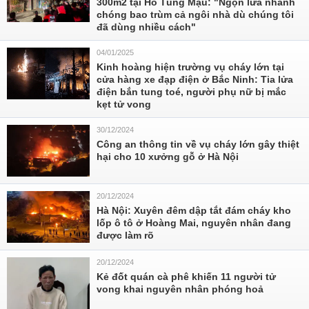
300m2 tại Hồ Tùng Mậu: "Ngọn lửa nhanh
chóng bao trùm cả ngôi nhà dù chúng tôi
đã dùng nhiều cách"
04/01/2025
Kinh hoàng hiện trường vụ cháy lớn tại
cửa hàng xe đạp điện ở Bắc Ninh: Tia lửa
điện bắn tung toé, người phụ nữ bị mắc
kẹt tử vong
30/12/2024
Công an thông tin về vụ cháy lớn gây thiệt
hại cho 10 xưởng gỗ ở Hà Nội
20/12/2024
Hà Nội: Xuyên đêm dập tắt đám cháy kho
lốp ô tô ở Hoàng Mai, nguyên nhân đang
được làm rõ
20/12/2024
Kẻ đốt quán cà phê khiến 11 người tử
vong khai nguyên nhân phóng hoả