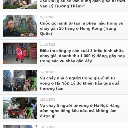
đặc khu giàu có vẫn dùng giàn giáo từ thời
Vạn Lý Trường Thành?
27/11/2025
Cuộc gọi sinh tử tạo ra phép màu trong vụ
cháy gần 20 tiếng ở Hong Kong (Trung
Quốc)
14/10/2025
Điều tra công ty sản xuất 3 triệu bình chữa
cháy giả, doanh thu 1.000 tỷ đồng, gây hoạ
trong các vụ cháy gần đây
12/10/2025
Vụ cháy nhà 5 người trong gia đình tử
vong ở Hà Nội: Lý do khiến hậu quả quá
thương tâm
11/10/2025
Vụ cháy 5 người tử vong ở Hà Nội: Hàng
xóm nghe tiếng kêu cứu mà không làm
được gì
11/10/2025