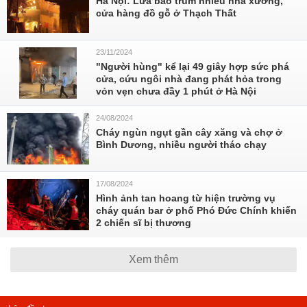
Hà Nội: Lửa bao trùm nhiều nhà xưởng,
cửa hàng đồ gỗ ở Thạch Thất
23/11/2024
"Người hùng" kể lại 49 giây hợp sức phá
cửa, cứu ngôi nhà đang phát hỏa trong
vỏn vẹn chưa đầy 1 phút ở Hà Nội
24/08/2024
Cháy ngùn ngụt gần cây xăng và chợ ở
Bình Dương, nhiều người tháo chạy
17/08/2024
Hình ảnh tan hoang từ hiện trường vụ
cháy quán bar ở phố Phó Đức Chính khiến
2 chiến sĩ bị thương
Xem thêm