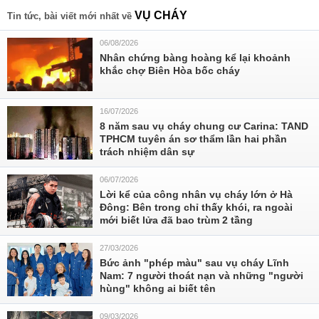
VỤ CHÁY
Tin tức, bài viết mới nhất về
06/08/2026
Nhân chứng bàng hoàng kể lại khoảnh
khắc chợ Biên Hòa bốc cháy
16/07/2026
8 năm sau vụ cháy chung cư Carina: TAND
TPHCM tuyên án sơ thẩm lần hai phần
trách nhiệm dân sự
06/07/2026
Lời kể của công nhân vụ cháy lớn ở Hà
Đông: Bên trong chỉ thấy khói, ra ngoài
mới biết lửa đã bao trùm 2 tầng
27/03/2026
Bức ảnh "phép màu" sau vụ cháy Lĩnh
Nam: 7 người thoát nạn và những "người
hùng" không ai biết tên
09/03/2026