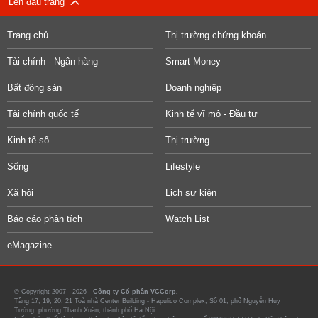
Lên đầu trang
Trang chủ
Thị trường chứng khoán
Tài chính - Ngân hàng
Smart Money
Bất động sản
Doanh nghiệp
Tài chính quốc tế
Kinh tế vĩ mô - Đầu tư
Kinh tế số
Thị trường
Sống
Lifestyle
Xã hội
Lịch sự kiện
Báo cáo phân tích
Watch List
eMagazine
© Copyright 2007 - 2026 -
Công ty Cổ phần VCCorp.
Tầng 17, 19, 20, 21 Toà nhà Center Building - Hapulico Complex, Số 01, phố Nguyễn Huy
Tưởng, phường Thanh Xuân, thành phố Hà Nội