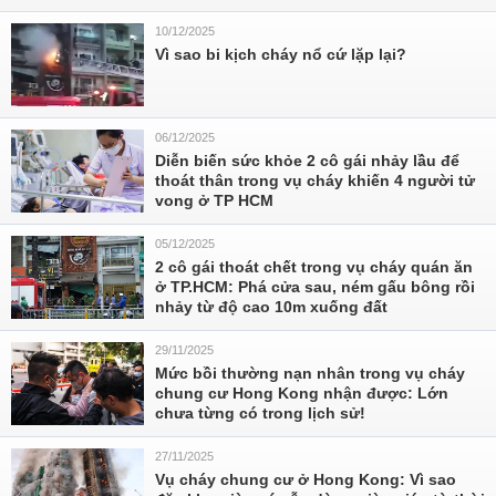
10/12/2025
Vì sao bi kịch cháy nổ cứ lặp lại?
06/12/2025
Diễn biến sức khỏe 2 cô gái nhảy lầu để
thoát thân trong vụ cháy khiến 4 người tử
vong ở TP HCM
05/12/2025
2 cô gái thoát chết trong vụ cháy quán ăn
ở TP.HCM: Phá cửa sau, ném gấu bông rồi
nhảy từ độ cao 10m xuống đất
29/11/2025
Mức bồi thường nạn nhân trong vụ cháy
chung cư Hong Kong nhận được: Lớn
chưa từng có trong lịch sử!
27/11/2025
Vụ cháy chung cư ở Hong Kong: Vì sao