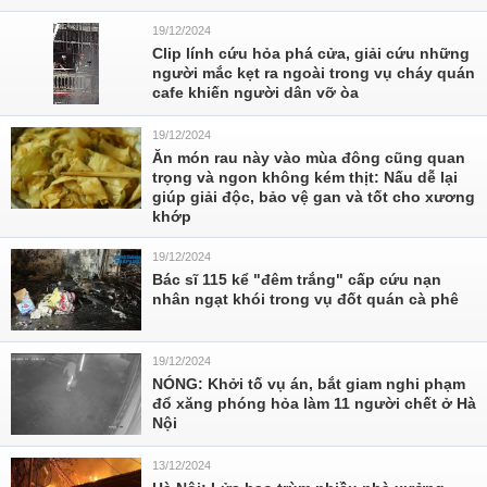
19/12/2024
Clip lính cứu hỏa phá cửa, giải cứu những
người mắc kẹt ra ngoài trong vụ cháy quán
cafe khiến người dân vỡ òa
19/12/2024
Ăn món rau này vào mùa đông cũng quan
trọng và ngon không kém thịt: Nấu dễ lại
giúp giải độc, bảo vệ gan và tốt cho xương
khớp
19/12/2024
Bác sĩ 115 kể "đêm trắng" cấp cứu nạn
nhân ngạt khói trong vụ đốt quán cà phê
19/12/2024
NÓNG: Khởi tố vụ án, bắt giam nghi phạm
đổ xăng phóng hỏa làm 11 người chết ở Hà
Nội
13/12/2024