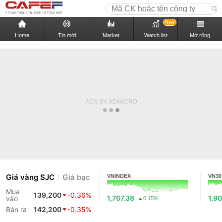
New
Home
Tin mới
Market
Watch list
Mở rộng
Giá vàng SJC
Giá bạc
VNINDEX
VN30
Mua
139,200
-0.36%
1,767.38
1,9
vào
0.15%
Bán ra
142,200
-0.35%