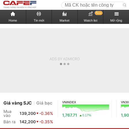
New
Home
Tin mới
Market
Watch list
Mở rộng
Giá vàng SJC
Giá bạc
VNINDEX
VN30
Mua
139,200
-0.36%
1,767.71
1,90
vào
0.17%
Bán ra
142,200
-0.35%