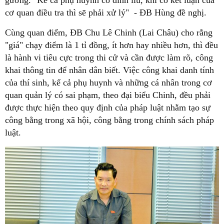
gương. "Kể cả phụ huynh có dính líu, khi có kết luận của
cơ quan điều tra thì sẽ phải xử lý" - ĐB Hùng đề nghị.
Cùng quan điểm, ĐB Chu Lê Chinh (Lai Châu) cho rằng
"giá" chạy điểm là 1 tỉ đồng, ít hơn hay nhiều hơn, thì đều
là hành vi tiêu cực trong thi cử và cần được làm rõ, công
khai thông tin để nhân dân biết. Việc công khai danh tính
của thí sinh, kể cả phụ huynh và những cá nhân trong cơ
quan quản lý có sai phạm, theo đại biểu Chinh, đều phải
được thực hiện theo quy định của pháp luật nhằm tạo sự
công bằng trong xã hội, công bằng trong chính sách pháp
luật.