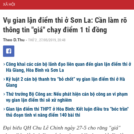
XÃ HỘI
Vụ gian lận điểm thi ở Sơn La: Cần làm rõ
thông tin "giá" chạy điểm 1 tỉ đồng
THỨ 2 , 27/05/2019, 20:48
Theo D.Thu
-
Công khai các cán bộ lãnh đạo liên quan đến gian lận điểm thi ở
Hà Giang, Hòa Bình và Sơn La
Kỷ luật 2 cán bộ thanh tra “bỏ chốt” vụ gian lận điểm thi ở Hà
Giang
Thứ trưởng Bộ Công an: Nếu phát hiện cán bộ công an vi phạm
vụ gian lận điểm thi sẽ xử nghiêm
Gian lận điểm thi THPT ở Hòa Bình: Kết luận điều tra "bóc trần"
thủ đoạn tinh vi nâng điểm 140 bài thi
Đại biểu QH Chu Lê Chinh ngày 27-5 cho rằng "giá"