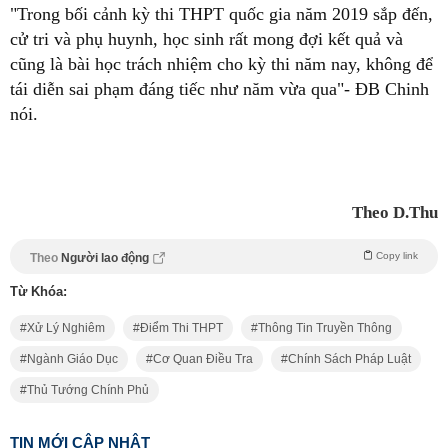
"Trong bối cảnh kỳ thi THPT quốc gia năm 2019 sắp đến,
cử tri và phụ huynh, học sinh rất mong đợi kết quả và
cũng là bài học trách nhiệm cho kỳ thi năm nay, không để
tái diễn sai phạm đáng tiếc như năm vừa qua"- ĐB Chinh
nói.
Theo D.Thu
Copy link
Theo
Người lao động
Từ Khóa:
Xử Lý Nghiêm
Điểm Thi THPT
Thông Tin Truyền Thông
Ngành Giáo Dục
Cơ Quan Điều Tra
Chính Sách Pháp Luật
Thủ Tướng Chính Phủ
TIN MỚI CẬP NHẬT