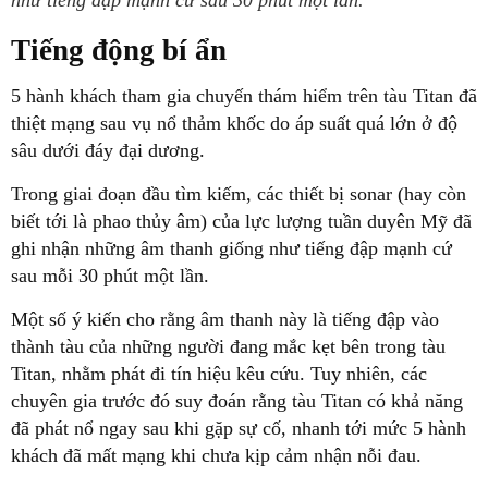
như tiếng đập mạnh cứ sau 30 phút một lần.
Tiếng động bí ẩn
5 hành khách tham gia chuyến thám hiểm trên tàu Titan đã
thiệt mạng sau vụ nổ thảm khốc do áp suất quá lớn ở độ
sâu dưới đáy đại dương.
Trong giai đoạn đầu tìm kiếm, các thiết bị sonar (hay còn
biết tới là phao thủy âm) của lực lượng tuần duyên Mỹ đã
ghi nhận những âm thanh giống như tiếng đập mạnh cứ
sau mỗi 30 phút một lần.
Một số ý kiến cho rằng âm thanh này là tiếng đập vào
thành tàu của những người đang mắc kẹt bên trong tàu
Titan, nhằm phát đi tín hiệu kêu cứu. Tuy nhiên, các
chuyên gia trước đó suy đoán rằng tàu Titan có khả năng
đã phát nổ ngay sau khi gặp sự cố, nhanh tới mức 5 hành
khách đã mất mạng khi chưa kịp cảm nhận nỗi đau.