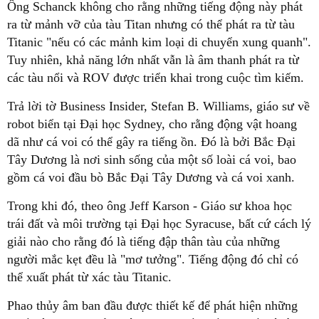
Ông Schanck không cho rằng những tiếng động này phát
ra từ mảnh vỡ của tàu Titan nhưng có thể phát ra từ tàu
Titanic "nếu có các mảnh kim loại di chuyển xung quanh".
Tuy nhiên, khả năng lớn nhất vẫn là âm thanh phát ra từ
các tàu nổi và ROV được triển khai trong cuộc tìm kiếm.
Trả lời tờ Business Insider, Stefan B. Williams, giáo sư về
robot biển tại Đại học Sydney, cho rằng động vật hoang
dã như cá voi có thể gây ra tiếng ồn. Đó là bởi Bắc Đại
Tây Dương là nơi sinh sống của một số loài cá voi, bao
gồm cá voi đầu bò Bắc Đại Tây Dương và cá voi xanh.
Trong khi đó, theo ông Jeff Karson - Giáo sư khoa học
trái đất và môi trường tại Đại học Syracuse, bất cứ cách lý
giải nào cho rằng đó là tiếng đập thân tàu của những
người mắc kẹt đều là "mơ tưởng". Tiếng động đó chỉ có
thể xuất phát từ xác tàu Titanic.
Phao thủy âm ban đầu được thiết kế để phát hiện những