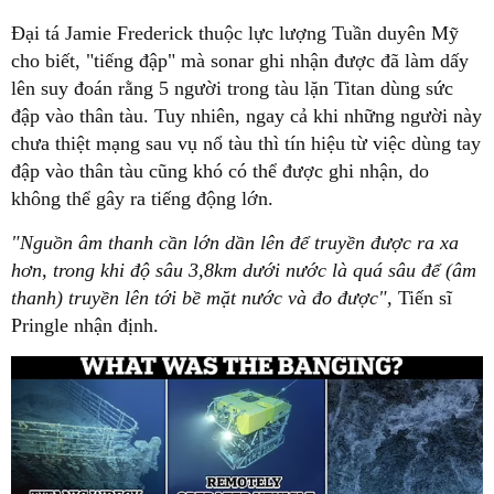
Đại tá Jamie Frederick thuộc lực lượng Tuần duyên Mỹ
cho biết, "tiếng đập" mà sonar ghi nhận được đã làm dấy
lên suy đoán rằng 5 người trong tàu lặn Titan dùng sức
đập vào thân tàu. Tuy nhiên, ngay cả khi những người này
chưa thiệt mạng sau vụ nổ tàu thì tín hiệu từ việc dùng tay
đập vào thân tàu cũng khó có thể được ghi nhận, do
không thể gây ra tiếng động lớn.
"Nguồn âm thanh cần lớn dần lên để truyền được ra xa
hơn, trong khi độ sâu 3,8km dưới nước là quá sâu để (âm
thanh) truyền lên tới bề mặt nước và đo được",
Tiến sĩ
Pringle nhận định.