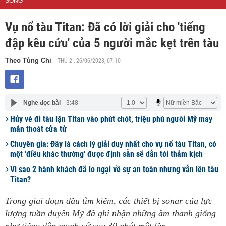
SỐNG
Vụ nổ tàu Titan: Đã có lời giải cho 'tiếng
đập kêu cứu' của 5 người mắc kẹt trên tàu
THỨ 2 , 26/06/2023, 07:10
Theo Tùng Chi
-
Nghe đọc bài
3:48
Hủy vé đi tàu lặn Titan vào phút chót, triệu phú người Mỹ may
mắn thoát cửa tử
Chuyên gia: Đây là cách lý giải duy nhất cho vụ nổ tàu Titan, có
một 'điều khác thường' được định sẵn sẽ dẫn tới thảm kịch
Vì sao 2 hành khách đã lo ngại về sự an toàn nhưng vẫn lên tàu
Titan?
Trong giai đoạn đầu tìm kiếm, các thiết bị sonar của lực
lượng tuần duyên Mỹ đã ghi nhận những âm thanh giống