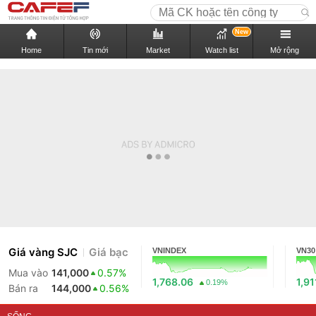
New
Home
Tin mới
Market
Watch list
Mở rộng
Giá vàng SJC
Giá bạc
VNINDEX
VN30
Mua vào
141,000
0.57%
1,768.06
1,91
0.19%
Bán ra
144,000
0.56%