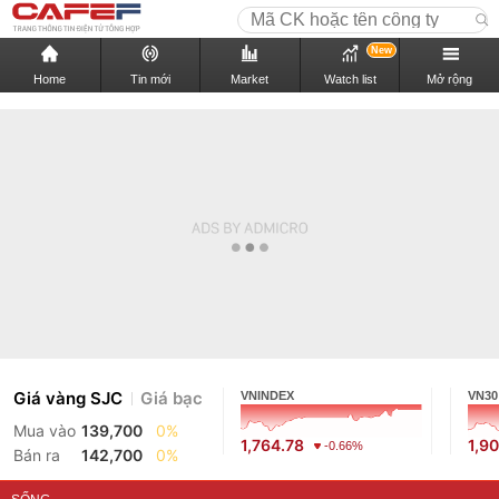
New
Home
Tin mới
Market
Watch list
Mở rộng
Giá vàng SJC
Giá bạc
VNINDEX
VN30
Mua vào
139,700
0%
1,764.78
1,9
-0.66%
Bán ra
142,700
0%