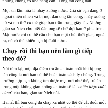
nhưng không có khả năng cản lũ ong tấn công bạn.
Một sai lầm nữa là nhảy xuống nước. Giả sử bạn đang ở
ngoài thiên nhiên và bị một đàn ong tấn công, nhảy xuống
hồ và nín thở có thể giúp bạn trốn trong giây lát. Nhưng
giáo sư Nieh cho biết đàn ong sẽ chờ đợi bạn ở phía trên.
Mặt nước chỉ có thể câu cho bạn một chút thời gian, ngoài
ra, nó có thể khiến bạn bị đuối nước.
Chạy rồi thì bạn nên làm gì tiếp
theo đó?
Nói tóm lại, một địa điểm trú ẩn an toàn nhất khi bị ong
tấn công là nơi bạn có thể hoàn toàn cách ly chúng. Trong
trường hợp bạn không tìm được một nơi như thế, trú ẩn
trong một không gian không an toàn sẽ là "
chiến lược cuối
cùng
" của bạn, giáo sư Nieh nói.
Ít nhất thì bạn cũng đã chạy xa nhất có thể để cắt đuôi một