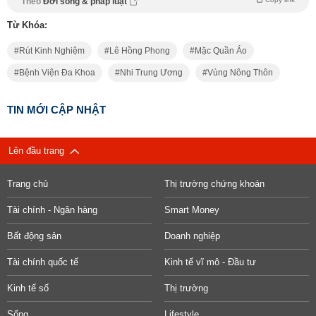
Theo
Đời sống & pháp luật
Từ Khóa:
Rút Kinh Nghiệm
Lê Hồng Phong
Mặc Quần Áo
Bệnh Viện Đa Khoa
Nhi Trung Ương
Vùng Nông Thôn
TIN MỚI CẬP NHẬT
Lên đầu trang
Trang chủ
Thị trường chứng khoán
Tài chính - Ngân hàng
Smart Money
Bất động sản
Doanh nghiệp
Tài chính quốc tế
Kinh tế vĩ mô - Đầu tư
Kinh tế số
Thị trường
Sống
Lifestyle