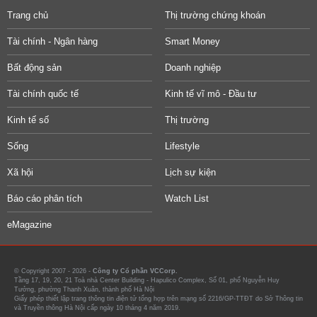
Trang chủ
Thị trường chứng khoán
Tài chính - Ngân hàng
Smart Money
Bất động sản
Doanh nghiệp
Tài chính quốc tế
Kinh tế vĩ mô - Đầu tư
Kinh tế số
Thị trường
Sống
Lifestyle
Xã hội
Lịch sự kiện
Báo cáo phân tích
Watch List
eMagazine
© Copyright 2007 - 2026 -
Công ty Cổ phần VCCorp.
Tầng 17, 19, 20, 21 Toà nhà Center Building - Hapulico Complex, Số 01, phố Nguyễn Huy
Tưởng, phường Thanh Xuân, thành phố Hà Nội
Giấy phép thiết lập trang thông tin điện tử tổng hợp trên mạng số 2216/GP-TTĐT do Sở Thông tin
và Truyền thông Hà Nội cấp ngày 10 tháng 4 năm 2019.