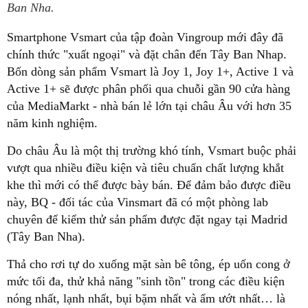
Ban Nha.
Smartphone Vsmart của tập đoàn Vingroup mới đây đã
chính thức "xuất ngoại" và đặt chân đến Tây Ban Nhap.
Bốn dòng sản phẩm Vsmart là Joy 1, Joy 1+, Active 1 và
Active 1+ sẽ được phân phối qua chuỗi gần 90 cửa hàng
của MediaMarkt - nhà bán lẻ lớn tại châu Âu với hơn 35
năm kinh nghiệm.
Do châu Âu là một thị trường khó tính, Vsmart buộc phải
vượt qua nhiều điều kiện và tiêu chuẩn chất lượng khắt
khe thì mới có thể được bày bán. Để đảm bảo được điều
này, BQ - đối tác của Vinsmart đã có một phòng lab
chuyên để kiểm thử sản phẩm được đặt ngay tại Madrid
(Tây Ban Nha).
Thả cho rơi tự do xuống mặt sàn bê tông, ép uốn cong ở
mức tối đa, thử khả năng "sinh tồn" trong các điều kiện
nóng nhất, lạnh nhất, bụi bặm nhất và ẩm ướt nhất… là