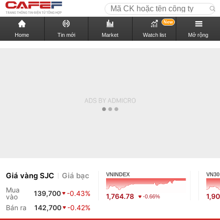
New
Home
Tin mới
Market
Watch list
Mở rộng
Giá vàng SJC
Giá bạc
VNINDEX
VN30
Mua
139,700
-0.43%
1,764.78
1,9
vào
-0.66%
Bán ra
142,700
-0.42%