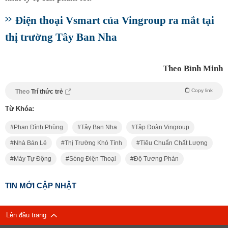
Điện thoại Vsmart của Vingroup ra mắt tại
thị trường Tây Ban Nha
Theo Bình Minh
Copy link
Theo
Trí thức trẻ
Từ Khóa:
Phan Đình Phùng
Tây Ban Nha
Tập Đoàn Vingroup
Nhà Bán Lẻ
Thị Trường Khó Tính
Tiêu Chuẩn Chất Lượng
Máy Tự Động
Sóng Điện Thoại
Độ Tương Phản
TIN MỚI CẬP NHẬT
Lên đầu trang