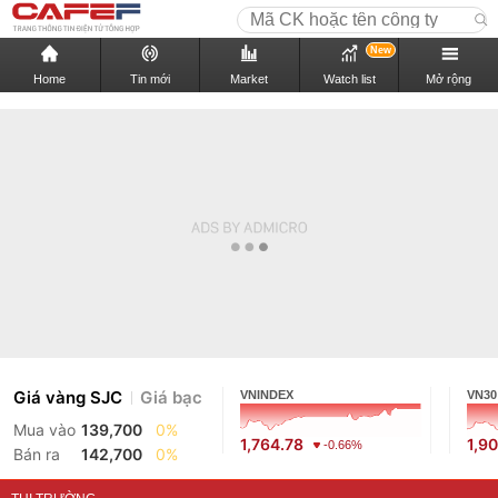
New
Home
Tin mới
Market
Watch list
Mở rộng
Giá vàng SJC
Giá bạc
VNINDEX
VN30
Mua vào
139,700
0%
1,764.78
1,9
-0.66%
Bán ra
142,700
0%