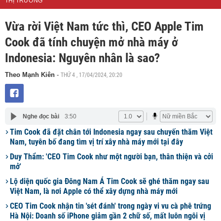
THỊ TRƯỜNG
Vừa rời Việt Nam tức thì, CEO Apple Tim
Cook đã tính chuyện mở nhà máy ở
Indonesia: Nguyên nhân là sao?
THỨ 4 , 17/04/2024, 20:20
Theo Mạnh Kiên
-
Nghe đọc bài
3:50
Tim Cook đã đặt chân tới Indonesia ngay sau chuyến thăm Việt
Nam, tuyên bố đang tìm vị trí xây nhà máy mới tại đây
Duy Thẩm: 'CEO Tim Cook như một người bạn, thân thiện và cởi
mở'
Lộ diện quốc gia Đông Nam Á Tim Cook sẽ ghé thăm ngay sau
Việt Nam, là nơi Apple có thể xây dựng nhà máy mới
CEO Tim Cook nhận tin 'sét đánh' trong ngày vi vu cà phê trứng
Hà Nội: Doanh số iPhone giảm gần 2 chữ số, mất luôn ngôi vị