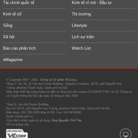
Tài chính quốc tế
Kinh tế vĩ mô - Đầu tư
Kinh tế số
Thị trường
Sống
Lifestyle
Xã hội
Lịch sự kiện
Báo cáo phân tích
Watch List
eMagazine
© Copyright 2007 - 2026 -
Công ty Cổ phần VCCorp.
Tầng 17, 19, 20, 21 Toà nhà Center Building - Hapulico Complex, Số 01, phố Nguyễn Huy
Tưởng, phường Thanh Xuân, thành phố Hà Nội
Giấy phép thiết lập trang thông tin điện tử tổng hợp trên mạng số 2216/GP-TTĐT do Sở Thông tin
và Truyền thông Hà Nội cấp ngày 10 tháng 4 năm 2019.
Tầng 21, tòa nhà Center Building.
Địa chỉ: Số 01, phố Nguyễn Huy Tưởng, phường Thanh Xuân, thành phố Hà Nội
Điện thoại: 024 7309 5555 Máy lẻ 292. Fax: 024-39744082
Email: info@cafef.vn
Chịu trách nhiệm quản lý nội dung:
Ông Nguyễn Thế Tân
Hỗ trợ quảng cáo :