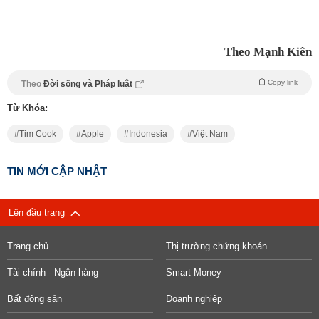
Theo Mạnh Kiên
Copy link
Theo
Đời sống và Pháp luật
Từ Khóa:
Tim Cook
Apple
Indonesia
Việt Nam
TIN MỚI CẬP NHẬT
Lên đầu trang
Trang chủ
Thị trường chứng khoán
Tài chính - Ngân hàng
Smart Money
Bất động sản
Doanh nghiệp