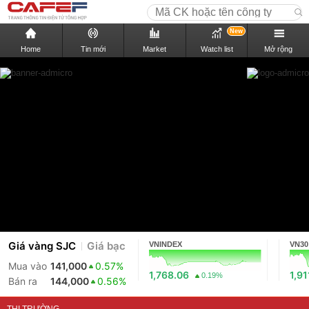
New
Home
Tin mới
Market
Watch list
Mở rộng
Giá vàng SJC
Giá bạc
VNINDEX
VN30
Mua vào
141,000
0.57%
1,768.06
1,91
0.19%
Bán ra
144,000
0.56%