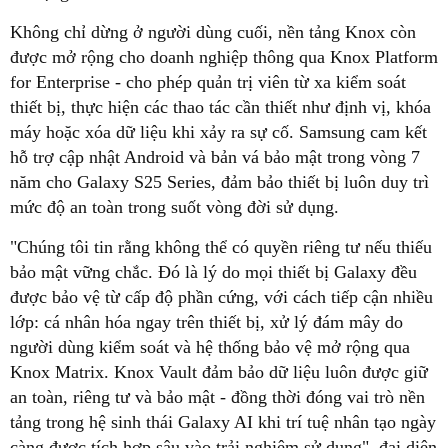
Không chỉ dừng ở người dùng cuối, nền tảng Knox còn
được mở rộng cho doanh nghiệp thông qua Knox Platform
for Enterprise - cho phép quản trị viên từ xa kiểm soát
thiết bị, thực hiện các thao tác cần thiết như định vị, khóa
máy hoặc xóa dữ liệu khi xảy ra sự cố. Samsung cam kết
hỗ trợ cập nhật Android và bản vá bảo mật trong vòng 7
năm cho Galaxy S25 Series, đảm bảo thiết bị luôn duy trì
mức độ an toàn trong suốt vòng đời sử dụng.
"Chúng tôi tin rằng không thể có quyền riêng tư nếu thiếu
bảo mật vững chắc. Đó là lý do mọi thiết bị Galaxy đều
được bảo vệ từ cấp độ phần cứng, với cách tiếp cận nhiều
lớp: cá nhân hóa ngay trên thiết bị, xử lý đám mây do
người dùng kiểm soát và hệ thống bảo vệ mở rộng qua
Knox Matrix. Knox Vault đảm bảo dữ liệu luôn được giữ
an toàn, riêng tư và bảo mật - đồng thời đóng vai trò nền
tảng trong hệ sinh thái Galaxy AI khi trí tuệ nhân tạo ngày
càng được tích hợp sâu vào trải nghiệm sử dụng", đại diện