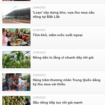
23/08/2023
'Loạn' xây dựng kho, vựa thu mua sầu
riêng tại Đắk Lắk
01/06/2023
Tôm khô, mắm ruốc xuất ngoại
27/05/2023
Nông dân lo lắng vì chanh dây rớt giá
14/05/2023
Hàng trăm thương nhân Trung Quốc đăng
ký thu mua vải thiều
12/05/2023
Sầu riêng tiếp tục rớt giá mạnh