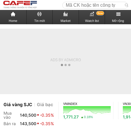
New
Home
Tin mới
Market
Watch list
Mở rộng
Giá vàng SJC
Giá bạc
VNINDEX
VN30
Mua
140,500
-0.35%
1,771.27
1,9
vào
0.18%
Bán ra
143,500
-0.35%