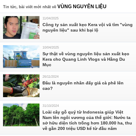
VÙNG NGUYÊN LIỆU
Tin tức, bài viết mới nhất về
11/04/2025
Công ty sản xuất kẹo Kera vội vã tìm "vùng
nguyên liệu" sau khi bại lộ
10/04/2025
Sự thật về vùng nguyên liệu sản xuất kẹo
Kera cho Quang Linh Vlogs và Hằng Du
Mục
26/11/2024
Đâu là nguyên nhân đẩy giá cà phê lên
cao?
31/10/2024
Loài cây gỗ quý từ Indonesia giúp Việt
Nam lên ngôi vương của thế giới: Nước ta
sở hữu diện tích trồng hơn 180.000 ha, thu
về gần 200 triệu USD kể từ đầu năm