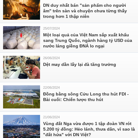
DN duy nhất bán "sản phẩm cho người
âm" trên sàn và chuyện chưa từng thấy
trong hơn 1 thập niên
25/07/2024
Một loại quả của Việt Nam sắp xuất khẩu
sang Trung Quốc, ngành hàng tỷ USD của
nước láng giềng ĐNÁ lo ngại
26/06/2024
Dệt may dần lấy lại đà tăng trưởng
22/06/2024
Đồng bằng sông Cửu Long thu hút FDI -
Bài cuối: Chiến lược thu hút
21/06/2024
Vùng đất Nga vừa được 1 tập đoàn VN rót
5.200 tỷ đồng: Hẻo lánh, thưa dân, vì sao là
"đất hứa" với DN Việt?