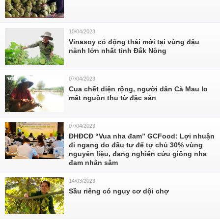
10/04/2023
Vinasoy có động thái mới tại vùng đậu
nành lớn nhất tỉnh Đắk Nông
07/04/2023
Cua chết diện rộng, người dân Cà Mau lo
mất nguồn thu từ đặc sản
07/04/2023
ĐHĐCĐ “Vua nha đam” GCFood: Lợi nhuận
đi ngang do đầu tư để tự chủ 30% vùng
nguyên liệu, đang nghiên cứu giống nha
đam nhân sâm
14/03/2023
Sầu riêng có nguy cơ dội chợ