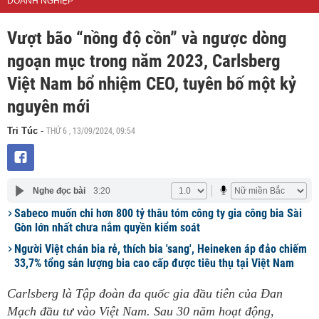
DOANH NGHIỆP
Vượt bão “nồng độ cồn” và ngược dòng
ngoạn mục trong năm 2023, Carlsberg
Việt Nam bổ nhiệm CEO, tuyên bố một kỷ
nguyên mới
THỨ 6 , 13/09/2024, 09:54
Tri Túc
-
Nghe đọc bài
3:20
Sabeco muốn chi hơn 800 tỷ thâu tóm công ty gia công bia Sài
Gòn lớn nhất chưa nắm quyền kiểm soát
Người Việt chán bia rẻ, thích bia 'sang', Heineken áp đảo chiếm
33,7% tổng sản lượng bia cao cấp được tiêu thụ tại Việt Nam
Carlsberg là Tập đoàn đa quốc gia đầu tiên của Đan
Mạch đầu tư vào Việt Nam. Sau 30 năm hoạt động,