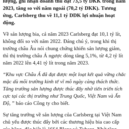
lượng, ghi nhận doanh thu đạt 73,5 tỷ DKK trong năm
2023, tăng so với năm ngoái (70,2 tỷ DKK). Tương
ứng, Carlsberg thu về 11,1 tỷ DDK lợi nhuận hoạt
động.
Về sản lượng bia, cả năm 2023 Carlsberg đạt 10,1 tỷ lít,
không đổi so với năm 2022. Đáng chú ý, trong khi thị
trường châu Âu nói chung chứng khiến sản lượng giảm,
thì thị trường châu Á ngược dòng tăng 5,1%, từ 4,2 tỷ lít
năm 2022 lên 4,41 tỷ lít trong năm 2023.
“Khu vực Châu Á đã đạt được một loạt kết quả vững chắc
mặc dù môi trường kinh tế vĩ mô ngày càng thách thức.
Tăng trưởng sản lượng được thúc đẩy nhờ tiến triển tích
cực tại các thị trường như Trung Quốc, Việt Nam và Ấn
Độ,
” báo cáo Công ty cho biết.
Sự tăng trưởng về sản lượng của Carlsberg tại Việt Nam
chủ yếu được thúc đẩy bởi các thương hiệu bia cao cấp
của hãng, đặc biệt là 1664 Blanc và Tuborg. Nhờ tăng