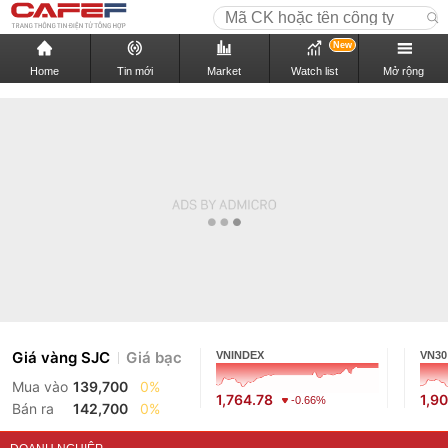
New
Home
Tin mới
Market
Watch list
Mở rộng
Giá vàng SJC
Giá bạc
VNINDEX
VN30
Mua vào
139,700
0%
1,764.78
1,9
-0.66%
Bán ra
142,700
0%