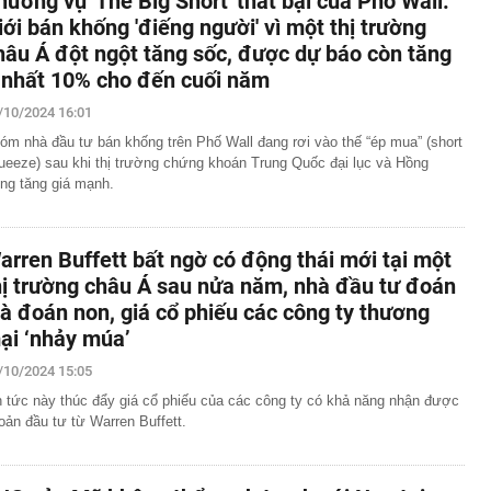
hương vụ 'The Big Short' thất bại của Phố Wall:
iới bán khống 'điếng người' vì một thị trường
hâu Á đột ngột tăng sốc, được dự báo còn tăng
t nhất 10% cho đến cuối năm
/10/2024 16:01
óm nhà đầu tư bán khống trên Phố Wall đang rơi vào thế “ép mua” (short
ueeze) sau khi thị trường chứng khoán Trung Quốc đại lục và Hồng
ng tăng giá mạnh.
arren Buffett bất ngờ có động thái mới tại một
hị trường châu Á sau nửa năm, nhà đầu tư đoán
ià đoán non, giá cổ phiếu các công ty thương
ại ‘nhảy múa’
/10/2024 15:05
n tức này thúc đẩy giá cổ phiếu của các công ty có khả năng nhận được
oản đầu tư từ Warren Buffett.