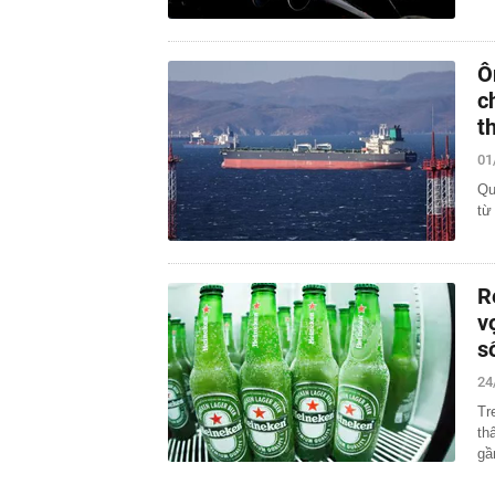
Ô
c
t
01
Qu
từ
R
v
s
24
Tr
th
gầ