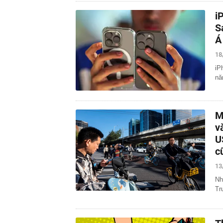
i
S
Á
18
iP
nă
M
v
U
c
13
Nh
Tr