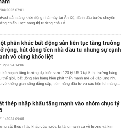
hẩm'
/04/2025 07:01
nFast sẵn sàng khởi động nhà máy tại Ấn Độ, đánh dấu bước chuyển
ớng chiến lược sang thị trường châu Á.
ột phân khúc bất động sản liên tục tăng trưởng
ở rộng, hút dòng tiền nhà đầu tư nhưng sự cạnh
ranh vô cùng khốc liệt
/12/2024 14:06
i kế hoạch tăng trưởng dự kiến vượt 120 tỷ USD tại 5 thị trường hàng
u thế giới, bất động sản hàng hiệu phát triển mạnh mẽ để đáp ứng nhu
u về không gian sống đẳng cấp, tiềm năng đầu tư và các tiện ích nâng…
ắt thép nhập khẩu tăng mạnh vào nhóm chục tỷ
ô
/11/2024 09:05
ợng sắt thép nhập khẩu của nước ta tăng mạnh cả về lượng và kim