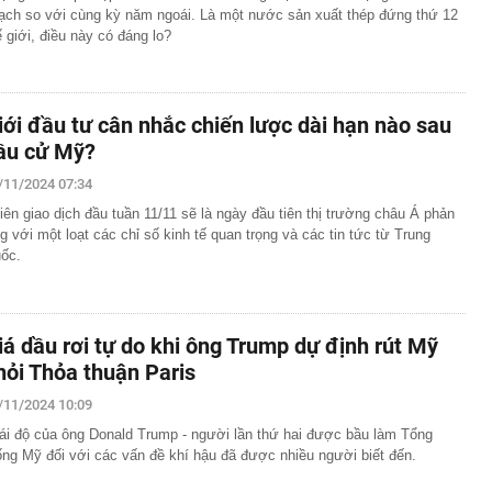
ạch so với cùng kỳ năm ngoái. Là một nước sản xuất thép đứng thứ 12
ế giới, điều này có đáng lo?
iới đầu tư cân nhắc chiến lược dài hạn nào sau
ầu cử Mỹ?
/11/2024 07:34
iên giao dịch đầu tuần 11/11 sẽ là ngày đầu tiên thị trường châu Á phản
g với một loạt các chỉ số kinh tế quan trọng và các tin tức từ Trung
ốc.
iá dầu rơi tự do khi ông Trump dự định rút Mỹ
hỏi Thỏa thuận Paris
/11/2024 10:09
ái độ của ông Donald Trump - người lần thứ hai được bầu làm Tổng
ống Mỹ đối với các vấn đề khí hậu đã được nhiều người biết đến.