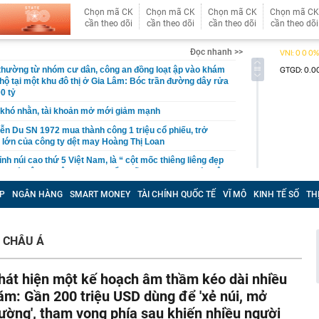
Chọn mã CK
Chọn mã CK
Chọn mã CK
Chọn mã CK
cần theo dõi
cần theo dõi
cần theo dõi
cần theo dõi
Đọc nhanh >>
 thường từ nhóm cư dân, công an đồng loạt ập vào khám
 hộ tại một khu đô thị ở Gia Lâm: Bóc trần đường dây rửa
0 tỷ
khó nhằn, tài khoản mở mới giảm mạnh
ễn Du SN 1972 mua thành công 1 triệu cổ phiếu, trở
 lớn của công ty dệt may Hoàng Thị Loan
đỉnh núi cao thứ 5 Việt Nam, là “ cột mốc thiêng liêng đẹp
ng” ở độ cao trên 3.000m, điểm đến "trong mơ" của dân
P
NGÂN HÀNG
SMART MONEY
TÀI CHÍNH QUỐC TẾ
VĨ MÔ
KINH TẾ SỐ
TH
 hệ thống y khoa tư nhân sở hữu 14 bệnh viện, 2.900
vừa được vinh danh "Hệ thống Y khoa tốt nhất Việt Nam
 CHÂU Á
hoán bị HoSE cắt margin trong tháng 8
iệp Việt thu hơn 1 tỷ USD ở nước ngoài trong nửa đầu
i nhuận tăng hơn 120%
hát hiện một kế hoạch âm thầm kéo dài nhiều
Vietcap dự phóng VN-Index có thể chạm mốc 1.885 điểm
ăm: Gần 200 triệu USD dùng để 'xẻ núi, mở
áng 8
ường', tham vọng phía sau khiến nhiều người