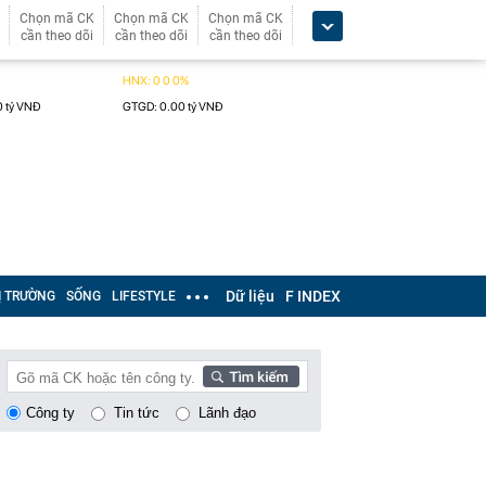
Chọn mã CK
Chọn mã CK
Chọn mã CK
cần theo dõi
cần theo dõi
cần theo dõi
Dữ liệu
F INDEX
Ị TRƯỜNG
SỐNG
LIFESTYLE
Công ty
Tin tức
Lãnh đạo