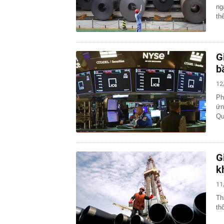
ng
th
G
b
12
Ph
ứn
Qu
G
k
11
Th
th