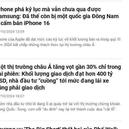
Phone phá kỷ lục mà vẫn chưa qua được
amsung: Đã thế còn bị một quốc gia Đông Nam
 cấm bán iPhone 16
/10/2024 13:59
hone của Apple đã đạt mức cao kỷ lục về khối lượng bán ra trong quý III
m 2024 bất chấp những thách thức tại thị trường châu Á.
ột thị trường châu Á tăng vọt gần 30% chỉ trong
ài phiên: Khối lượng giao dịch đạt hơn 400 tỷ
SD, nhà đầu tư “cuồng” tới mức đang lái xe
ũng phải giao dịch
/10/2024 18:07
óm nhà đầu tư nhỏ lẻ đang ồ ạt quay trở lại với thị trường chứng khoán
ung Quốc. Song, cơn sốt "đu đỉnh" nay lại trở thành cuộc đua "cắt lỗ".