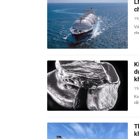
L
c
19
Vi
nh
K
d
k
19
Ki
rấ
T
k