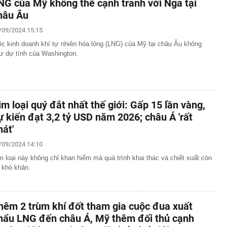
NG của Mỹ không thể cạnh tranh với Nga tại
hâu Âu
/09/2024 15:15
ệc kinh doanh khí tự nhiên hóa lỏng (LNG) của Mỹ tại châu Âu không
ư dự tính của Washington.
im loại quý đắt nhất thế giới: Gấp 15 lần vàng,
ự kiến đạt 3,2 tỷ USD năm 2026; châu Á 'rất
hát'
/09/2024 14:10
m loại này không chỉ khan hiếm mà quá trình khai thác và chiết xuất còn
t khó khăn.
hêm 2 trùm khí đốt tham gia cuộc đua xuất
hẩu LNG đến châu Á, Mỹ thêm đối thủ cạnh