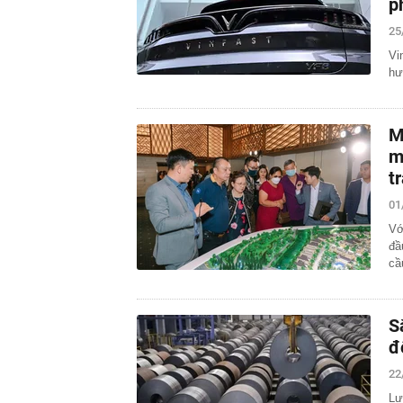
p
25
Vi
hư
M
m
t
01
Vớ
đầ
cầ
S
đ
22
Lư