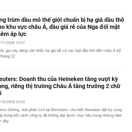
ng trùm dầu mỏ thế giới chuẩn bị hạ giá dầu thô
ho khu vực châu Á, dầu giá rẻ của Nga đối mặt
hêm áp lực
/11/2024 15:27
ốc gia này đang cân nhắc hạ giá tất cả các loại dầu thô đến châu Á kể
 tháng 12.
euters: Doanh thu của Heineken tăng vượt kỳ
ọng, riêng thị trường Châu Á tăng trưởng 2 chữ
ố
/10/2024 10:23
evor Stirling, nhà phân tích tại Bernstein, cho biết Heineken đặt kỳ vọng
ấp trong bối cảnh công ty đã không đạt được mục tiêu trong những năm
n đây.