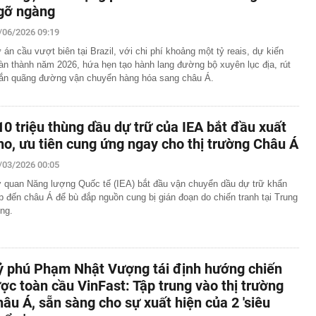
lượng tiền hơn 62.000 tỷ đồng, lớn hơn cả Vinhomes,
gỡ ngàng
/06/2026 09:19
y Điện Máy Xanh, Bách Hóa Xanh, An Khang, vốn hóa
ng DMX
 án cầu vượt biên tại Brazil, với chi phí khoảng một tỷ reais, dự kiến
 nhà cổ, phát hiện 'kho báu' gồm 1.000 đồng tiền vàng và
àn thành năm 2026, hứa hẹn tạo hành lang đường bộ xuyên lục địa, rút
ấu trong nhiều ngăn bí mật - giá trị hơn 18 tỷ đồng
ắn quãng đường vận chuyển hàng hóa sang châu Á.
ận biết ngôi nhà có phong thuỷ không thuận lợi
ượng khách đến Việt Nam đông nhất 7 tháng đầu năm,
 và Nga, gấp gần 6 lần Ấn Độ
10 triệu thùng dầu dự trữ của IEA bắt đầu xuất
i cây tiết lộ: Khách thường chọn quả to, người trong
ho, ưu tiên cung ứng ngay cho thị trường Châu Á
tra 5 chi tiết này trước
/03/2026 00:05
 cao tốc quỳ gối 1h an ủi khách: 7 năm sau ở khách sạn 5
 ở nhà, bay hạng thương gia
 quan Năng lượng Quốc tế (IEA) bắt đầu vận chuyển dầu dự trữ khẩn
p đến châu Á để bù đắp nguồn cung bị gián đoạn do chiến tranh tại Trung
 có xương trẻ khỏe như phụ nữ 30, bác sĩ kinh ngạc khi
ng.
a đựng tâm huyết của NSND Tự Long
 4.300 USD/ounce, chuyên gia dự báo đỉnh mới
ỷ phú Phạm Nhật Vượng tái định hướng chiến
iệp dầu khí đem hơn 42.200 tỷ đồng gửi ngân hàng
ược toàn cầu VinFast: Tập trung vào thị trường
o những người không rút điện ấm siêu tốc trước khi ngủ
hâu Á, sẵn sàng cho sự xuất hiện của 2 'siêu