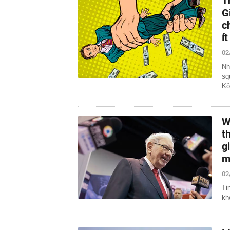
T
G
c
í
02
Nh
sq
Kô
W
t
g
m
02
Ti
kh