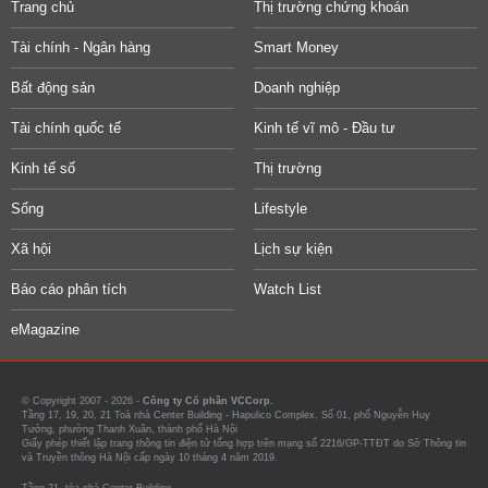
Trang chủ
Thị trường chứng khoán
Tài chính - Ngân hàng
Smart Money
Bất động sản
Doanh nghiệp
Tài chính quốc tế
Kinh tế vĩ mô - Đầu tư
Kinh tế số
Thị trường
Sống
Lifestyle
Xã hội
Lịch sự kiện
Báo cáo phân tích
Watch List
eMagazine
© Copyright 2007 - 2026 -
Công ty Cổ phần VCCorp.
Tầng 17, 19, 20, 21 Toà nhà Center Building - Hapulico Complex, Số 01, phố Nguyễn Huy
Tưởng, phường Thanh Xuân, thành phố Hà Nội
Giấy phép thiết lập trang thông tin điện tử tổng hợp trên mạng số 2216/GP-TTĐT do Sở Thông tin
và Truyền thông Hà Nội cấp ngày 10 tháng 4 năm 2019.
Tầng 21, tòa nhà Center Building.