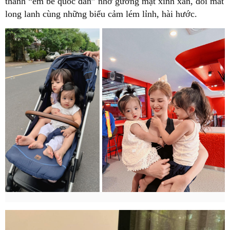
thành “em bé quốc dân” nhờ gương mặt xinh xắn, đôi mắt
long lanh cùng những biểu cảm lém lỉnh, hài hước.