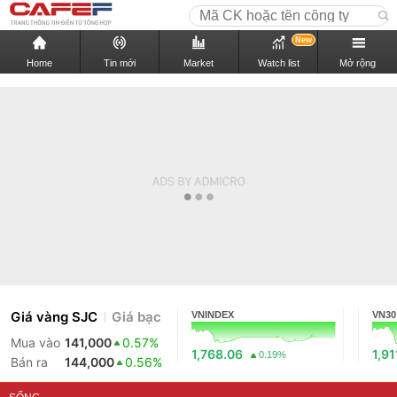
New
Home
Tin mới
Market
Watch list
Mở rộng
Giá vàng SJC
Giá bạc
VNINDEX
VN30
Mua vào
141,000
0.57%
1,768.06
1,91
0.19%
Bán ra
144,000
0.56%