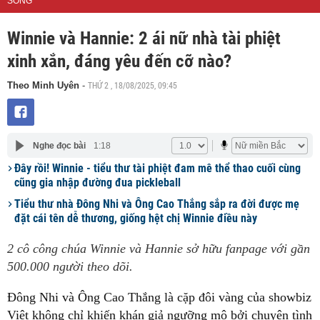
SỐNG
Winnie và Hannie: 2 ái nữ nhà tài phiệt
xinh xắn, đáng yêu đến cỡ nào?
THỨ 2 , 18/08/2025, 09:45
Theo Minh Uyên
-
Nghe đọc bài
1:18
Đây rồi! Winnie - tiểu thư tài phiệt đam mê thể thao cuối cùng
cũng gia nhập đường đua pickleball
Tiểu thư nhà Đông Nhi và Ông Cao Thắng sắp ra đời được mẹ
đặt cái tên dễ thương, giống hệt chị Winnie điều này
2 cô công chúa Winnie và Hannie sở hữu fanpage với gần
500.000 người theo dõi.
Đông Nhi và Ông Cao Thắng là cặp đôi vàng của showbiz
Việt
không chỉ khiến khán giả ngưỡng mộ bởi chuyện tình