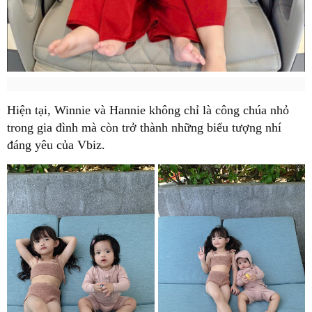
Hiện tại,
Winnie và Hannie
không chỉ là công chúa nhỏ
trong gia đình mà còn trở thành những biểu tượng nhí
đáng yêu của Vbiz.