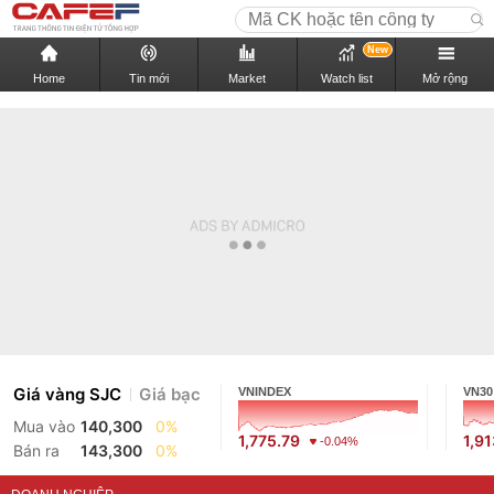
New
Home
Tin mới
Market
Watch list
Mở rộng
Giá vàng SJC
Giá bạc
VNINDEX
VN30
Mua vào
140,300
0%
1,775.79
1,9
-0.04%
Bán ra
143,300
0%