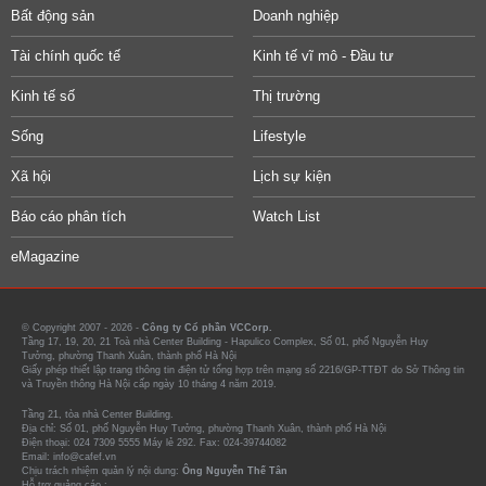
Bất động sản
Doanh nghiệp
Tài chính quốc tế
Kinh tế vĩ mô - Đầu tư
Kinh tế số
Thị trường
Sống
Lifestyle
Xã hội
Lịch sự kiện
Báo cáo phân tích
Watch List
eMagazine
© Copyright 2007 - 2026 -
Công ty Cổ phần VCCorp.
Tầng 17, 19, 20, 21 Toà nhà Center Building - Hapulico Complex, Số 01, phố Nguyễn Huy
Tưởng, phường Thanh Xuân, thành phố Hà Nội
Giấy phép thiết lập trang thông tin điện tử tổng hợp trên mạng số 2216/GP-TTĐT do Sở Thông tin
và Truyền thông Hà Nội cấp ngày 10 tháng 4 năm 2019.
Tầng 21, tòa nhà Center Building.
Địa chỉ: Số 01, phố Nguyễn Huy Tưởng, phường Thanh Xuân, thành phố Hà Nội
Điện thoại: 024 7309 5555 Máy lẻ 292. Fax: 024-39744082
Email: info@cafef.vn
Chịu trách nhiệm quản lý nội dung:
Ông Nguyễn Thế Tân
Hỗ trợ quảng cáo :