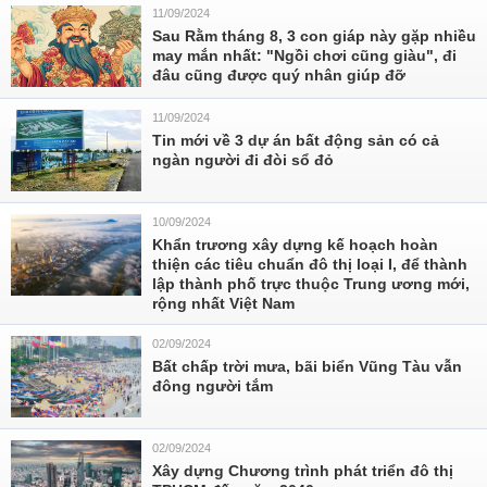
11/09/2024
Sau Rằm tháng 8, 3 con giáp này gặp nhiều
may mắn nhất: "Ngồi chơi cũng giàu", đi
đâu cũng được quý nhân giúp đỡ
11/09/2024
Tin mới về 3 dự án bất động sản có cả
ngàn người đi đòi sổ đỏ
10/09/2024
Khẩn trương xây dựng kế hoạch hoàn
thiện các tiêu chuẩn đô thị loại I, để thành
lập thành phố trực thuộc Trung ương mới,
rộng nhất Việt Nam
02/09/2024
Bất chấp trời mưa, bãi biển Vũng Tàu vẫn
đông người tắm
02/09/2024
Xây dựng Chương trình phát triển đô thị