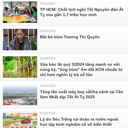
07/11/2024
TP HCM: Chốt lịch nghỉ Tết Nguyên đán Ất
Tỵ của gần 1,7 triệu học sinh
28/10/2024
Bắt bà trùm Trương Thị Quyên
28/10/2024
Vừa báo lãi quý 3/2024 tăng mạnh so với
cùng kỳ, "ông trùm" ôm đất KCN chuẩn bị
chi hơn nghìn tỷ trả cổ tức
14/10/2024
Tăng tần suất máy bay cất/hạ cánh tại Tân
Sơn Nhất dịp Tết Ất Tỵ 2025
07/10/2024
Lý do Sóc Trăng cử đoàn ra nước ngoài
học tập kinh nghiệm xổ số kiến thiết