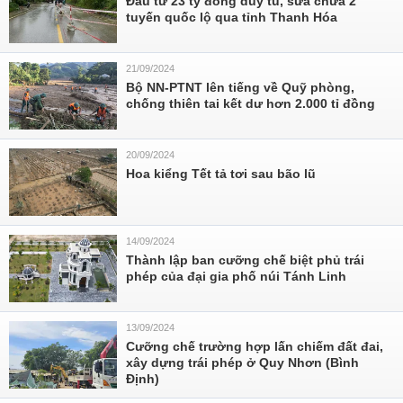
Đầu tư 23 tỷ đồng duy tu, sửa chữa 2
tuyến quốc lộ qua tỉnh Thanh Hóa
21/09/2024
Bộ NN-PTNT lên tiếng về Quỹ phòng,
chống thiên tai kết dư hơn 2.000 tỉ đồng
20/09/2024
Hoa kiểng Tết tả tơi sau bão lũ
14/09/2024
Thành lập ban cưỡng chế biệt phủ trái
phép của đại gia phố núi Tánh Linh
13/09/2024
Cưỡng chế trường hợp lấn chiếm đất đai,
xây dựng trái phép ở Quy Nhơn (Bình
Định)