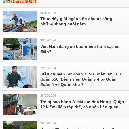
05/10/2024
Thúc đẩy giải ngân vốn đầu tư công
những tháng cuối năm
30/09/2024
Việt Nam đang có bao nhiêu trạm sạc xe
điện?
29/09/2024
Điều chuyển Sư đoàn 7, Sư đoàn 309, Lữ
đoàn 550, Bệnh viện Quân y 4 từ Quân
đoàn 4 về Quân khu 7
26/09/2024
Trẻ bị bạo hành ở mái ấm Hoa Hồng: Quận
12 kiểm điểm tập thể, cá nhân liên quan
26/09/2024