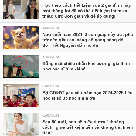
Học theo cách tiết kiệm của 2 gia đình này,
mỗi tháng tôi đã có thể tiết kiệm thêm vài
triệu: Cực đơn giản và dễ áp dụng!
14/08/2024
Nửa cuối năm 2024, 3 con giáp này bứt phá
trở nên giàu có, càng cố gắng càng đổi
đời, Tết Nguyên đán no đủ
13/08/2024
Bỗng mất chiếc nhẫn kim cương, gia đình
nhờ bác sĩ 'tìm kiếm'
04/08/2024
Bộ GD&ĐT yêu cầu năm học 2024-2025 tiểu
học sĩ số 35 học sinh/lớp
02/08/2024
Sau 50 tuổi, bạn sẽ hiểu được “khoảng
cách” giữa tiết kiệm tiền và không tiết kiệm
tiền!