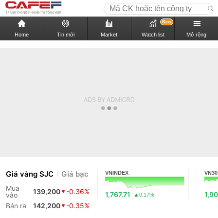
New
Home
Tin mới
Market
Watch list
Mở rộng
Giá vàng SJC
Giá bạc
VNINDEX
VN30
Mua
139,200
-0.36%
1,767.71
1,90
vào
0.17%
Bán ra
142,200
-0.35%