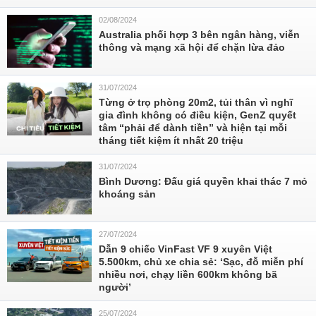
02/08/2024
Australia phối hợp 3 bên ngân hàng, viễn
thông và mạng xã hội để chặn lừa đảo
31/07/2024
Từng ở trọ phòng 20m2, tủi thân vì nghĩ
gia đình không có điều kiện, GenZ quyết
tâm “phải để dành tiền” và hiện tại mỗi
tháng tiết kiệm ít nhất 20 triệu
31/07/2024
Bình Dương: Đấu giá quyền khai thác 7 mỏ
khoáng sản
27/07/2024
Dẫn 9 chiếc VinFast VF 9 xuyên Việt
5.500km, chủ xe chia sẻ: ‘Sạc, đỗ miễn phí
nhiều nơi, chạy liền 600km không bã
người’
25/07/2024