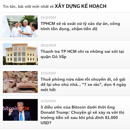
XÂY DỰNG KẾ HOẠCH
Tin tức, bài viết mới nhất về
21/11/2024
TPHCM sẽ rà soát xử lý các dự án, công
trình tồn đọng, chậm tiến độ
20/11/2024
Thanh tra TP HCM chỉ ra những sai sót tại
quận Gò Vấp
11/11/2024
Thuê phòng nửa năm rồi chuyển đi, cô gái
để lại cho chủ nhà... "7 xe rác", dọn 4 ngày
mới hết
11/11/2024
3 điều ước của Bitcoin dưới thời ông
Donald Trump: Chuyện gì sẽ xảy ra với thị
trường tiền số sau khi phá đỉnh 81.000
USD?