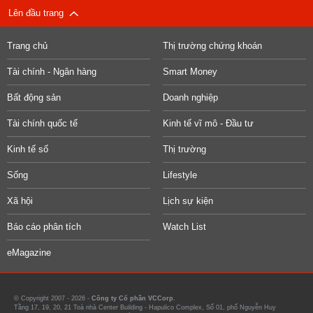
Lên đầu trang
Trang chủ
Thị trường chứng khoán
Tài chính - Ngân hàng
Smart Money
Bất động sản
Doanh nghiệp
Tài chính quốc tế
Kinh tế vĩ mô - Đầu tư
Kinh tế số
Thị trường
Sống
Lifestyle
Xã hội
Lịch sự kiện
Báo cáo phân tích
Watch List
eMagazine
© Copyright 2007 - 2026 -
Công ty Cổ phần VCCorp.
Tầng 17, 19, 20, 21 Toà nhà Center Building - Hapulico Complex, Số 01, phố Nguyễn Huy