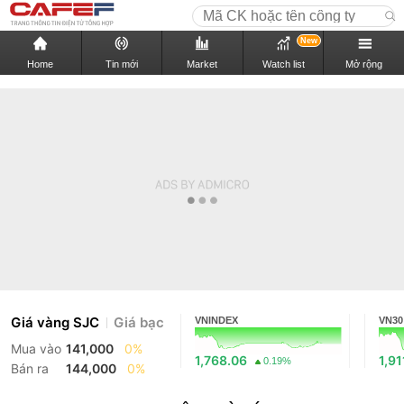
New
Home
Tin mới
Market
Watch list
Mở rộng
Giá vàng SJC
Giá bạc
VNINDEX
VN30
Mua vào
141,000
0%
1,768.06
1,91
0.19%
Bán ra
144,000
0%