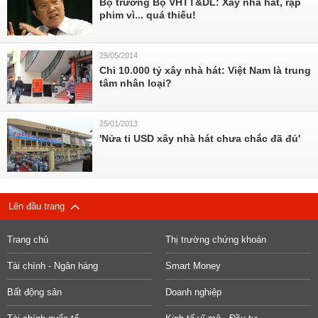
Bộ trưởng Bộ VHTT&DL: Xây nhà hát, rạp
phim vì... quá thiếu!
29/05/2014
Chi 10.000 tỷ xây nhà hát: Việt Nam là trung
tâm nhân loại?
25/01/2013
'Nửa tỉ USD xây nhà hát chưa chắc đã đủ'
Lên đầu trang
Trang chủ
Thị trường chứng khoán
Tài chính - Ngân hàng
Smart Money
Bất động sản
Doanh nghiệp