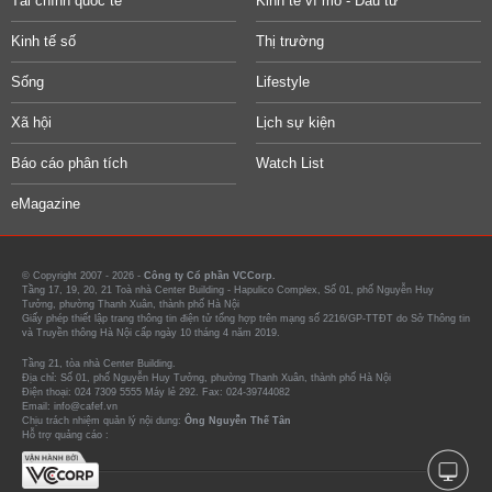
Tài chính quốc tế
Kinh tế vĩ mô - Đầu tư
Kinh tế số
Thị trường
Sống
Lifestyle
Xã hội
Lịch sự kiện
Báo cáo phân tích
Watch List
eMagazine
© Copyright 2007 - 2026 -
Công ty Cổ phần VCCorp.
Tầng 17, 19, 20, 21 Toà nhà Center Building - Hapulico Complex, Số 01, phố Nguyễn Huy
Tưởng, phường Thanh Xuân, thành phố Hà Nội
Giấy phép thiết lập trang thông tin điện tử tổng hợp trên mạng số 2216/GP-TTĐT do Sở Thông tin
và Truyền thông Hà Nội cấp ngày 10 tháng 4 năm 2019.
Tầng 21, tòa nhà Center Building.
Địa chỉ: Số 01, phố Nguyễn Huy Tưởng, phường Thanh Xuân, thành phố Hà Nội
Điện thoại: 024 7309 5555 Máy lẻ 292. Fax: 024-39744082
Email: info@cafef.vn
Chịu trách nhiệm quản lý nội dung:
Ông Nguyễn Thế Tân
Hỗ trợ quảng cáo :