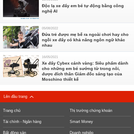
Độc lạ xe đẩy em bé tự động bằng công
nghệ AI
05/08/2022
Đứa trẻ được mẹ bế ra ngoài chơi hay cho
ngồi xe đẩy có khả năng ngôn ngữ khác
nhau
16/05/2021
Xe đẩy Cybex cánh vàng: Siêu phẩm dành
cho những em bé sướng từ trong nôi,
được đích thân Giám đốc sáng tạo của
Moschino thiết kế
Lên đầu trang
Trang chủ
Thị trường chứng khoán
Tài chính - Ngân hàng
Smart Money
Bất động sản
Doanh nghiệp