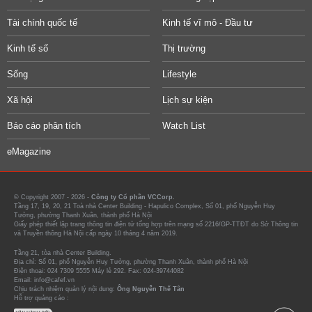
Tài chính quốc tế
Kinh tế vĩ mô - Đầu tư
Kinh tế số
Thị trường
Sống
Lifestyle
Xã hội
Lịch sự kiện
Báo cáo phân tích
Watch List
eMagazine
© Copyright 2007 - 2026 -
Công ty Cổ phần VCCorp.
Tầng 17, 19, 20, 21 Toà nhà Center Building - Hapulico Complex, Số 01, phố Nguyễn Huy
Tưởng, phường Thanh Xuân, thành phố Hà Nội
Giấy phép thiết lập trang thông tin điện tử tổng hợp trên mạng số 2216/GP-TTĐT do Sở Thông tin
và Truyền thông Hà Nội cấp ngày 10 tháng 4 năm 2019.
Tầng 21, tòa nhà Center Building.
Địa chỉ: Số 01, phố Nguyễn Huy Tưởng, phường Thanh Xuân, thành phố Hà Nội
Điện thoại: 024 7309 5555 Máy lẻ 292. Fax: 024-39744082
Email: info@cafef.vn
Chịu trách nhiệm quản lý nội dung:
Ông Nguyễn Thế Tân
Hỗ trợ quảng cáo :