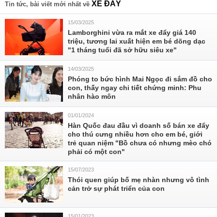
XE ĐẨY
Tin tức, bài viết mới nhất về
15/03/2025
Lamborghini vừa ra mắt xe đẩy giá 140
triệu, tương lai xuất hiện em bé dõng dạc
"1 tháng tuổi đã sở hữu siêu xe"
14/03/2025
Phóng to bức hình Mai Ngọc đi sắm đồ cho
con, thấy ngay chi tiết chứng minh: Phu
nhân hào môn
01/01/2024
Hàn Quốc đau đầu vì doanh số bán xe đẩy
cho thú cưng nhiều hơn cho em bé, giới
trẻ quan niệm "Bồ chưa có nhưng mèo chó
phải có một con"
15/07/2023
Thói quen giúp bố mẹ nhàn nhưng vô tình
cản trở sự phát triển của con
15/01/2023