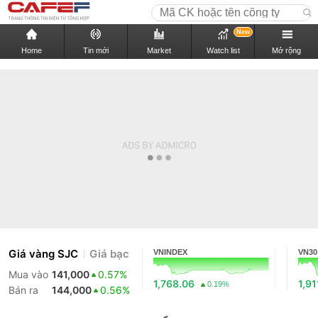
New
Home
Tin mới
Market
Watch list
Mở rộng
Giá vàng SJC
Giá bạc
VNINDEX
VN30
Mua vào
141,000
0.57%
1,768.06
1,91
0.19%
Bán ra
144,000
0.56%