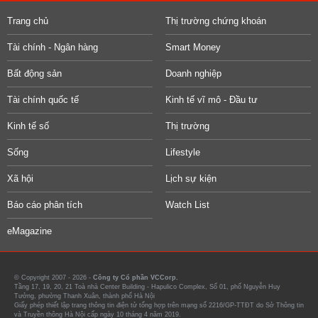
Trang chủ
Thị trường chứng khoán
Tài chính - Ngân hàng
Smart Money
Bất động sản
Doanh nghiệp
Tài chính quốc tế
Kinh tế vĩ mô - Đầu tư
Kinh tế số
Thị trường
Sống
Lifestyle
Xã hội
Lịch sự kiện
Báo cáo phân tích
Watch List
eMagazine
© Copyright 2007 - 2026 -
Công ty Cổ phần VCCorp.
Tầng 17, 19, 20, 21 Toà nhà Center Building - Hapulico Complex, Số 01, phố Nguyễn Huy
Tưởng, phường Thanh Xuân, thành phố Hà Nội
Giấy phép thiết lập trang thông tin điện tử tổng hợp trên mạng số 2216/GP-TTĐT do Sở Thông tin
và Truyền thông Hà Nội cấp ngày 10 tháng 4 năm 2019.