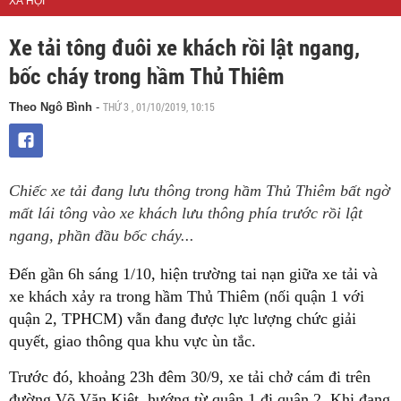
XÃ HỘI
Xe tải tông đuôi xe khách rồi lật ngang,
bốc cháy trong hầm Thủ Thiêm
THỨ 3 , 01/10/2019, 10:15
Theo Ngô Bình
-
Chiếc xe tải đang lưu thông trong hầm Thủ Thiêm bất ngờ
mất lái tông vào xe khách lưu thông phía trước rồi lật
ngang, phần đầu bốc cháy...
Đến gần 6h sáng 1/10, hiện trường tai nạn giữa xe tải và
xe khách xảy ra trong hầm Thủ Thiêm (nối quận 1 với
quận 2, TPHCM) vẫn đang được lực lượng chức giải
quyết, giao thông qua khu vực ùn tắc.
Trước đó, khoảng 23h đêm 30/9, xe tải chở cám đi trên
đường Võ Văn Kiệt, hướng từ quận 1 đi quận 2. Khi đang