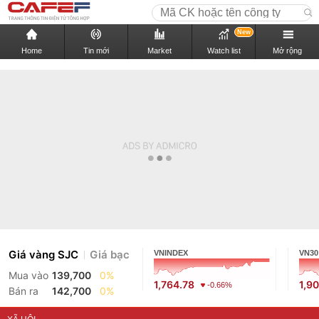
New
Home
Tin mới
Market
Watch list
Mở rộng
Giá vàng SJC
Giá bạc
VNINDEX
VN30
Mua vào
139,700
0%
1,764.78
1,9
-0.66%
Bán ra
142,700
0%