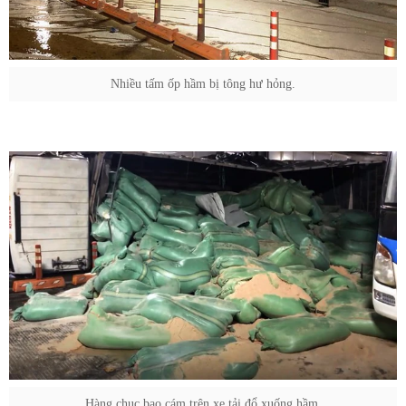
Nhiều tấm ốp hầm bị tông hư hỏng.
Hàng chục bao cám trên xe tải đổ xuống hầm.