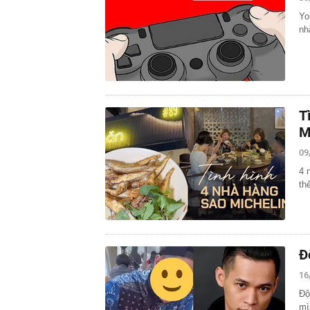
Yo
nh
T
M
09
4 
th
Đ
16
Độ
mì