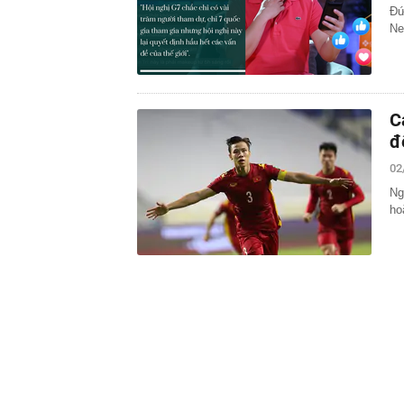
Đứ
Ne
C
đ
02
Ng
ho