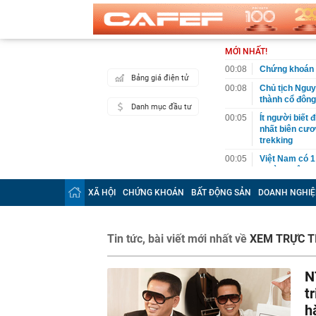
MỚI NHẤT!
00:08
Chứng khoán 
Bảng giá điện tử
00:08
Chủ tịch Nguy
thành cổ đông
Danh mục đầu tư
00:05
Ít người biết 
nhất biên cươ
trekking
00:05
Việt Nam có 1
giường bệnh, 
2026"
XÃ HỘI
CHỨNG KHOÁN
BẤT ĐỘNG SẢN
DOANH NGHIỆ
00:05
56 mã chứng k
00:03
Một doanh ngh
năm 2026, lợ
Tin tức, bài viết mới nhất về
XEM TRỰC T
00:03
Chứng khoán 
ngay trong th
N
00:01
VNPT nắm giữ 
Viettel Global
t
h
00:01
Nắm trong ta