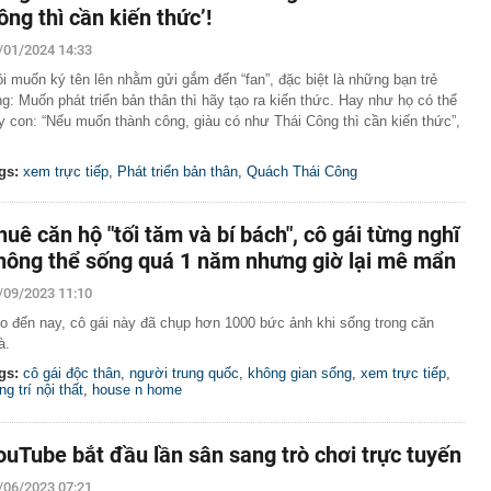
ng DMX
ông thì cần kiến thức’!
 nhà cổ, phát hiện 'kho báu' gồm 1.000 đồng tiền vàng và
/01/2024 14:33
ấu trong nhiều ngăn bí mật - giá trị hơn 18 tỷ đồng
ận biết ngôi nhà có phong thuỷ không thuận lợi
ôi muốn ký tên lên nhằm gửi gắm đến “fan”, đặc biệt là những bạn trẻ
ng: Muốn phát triển bản thân thì hãy tạo ra kiến thức. Hay như họ có thể
ượng khách đến Việt Nam đông nhất 7 tháng đầu năm,
y con: “Nếu muốn thành công, giàu có như Thái Công thì cần kiến thức”,
 và Nga, gấp gần 6 lần Ấn Độ
i cây tiết lộ: Khách thường chọn quả to, người trong
gs:
xem trực tiếp
,
Phát triển bản thân
,
Quách Thái Công
tra 5 chi tiết này trước
 cao tốc quỳ gối 1h an ủi khách: 7 năm sau ở khách sạn 5
 ở nhà, bay hạng thương gia
huê căn hộ "tối tăm và bí bách", cô gái từng nghĩ
 có xương trẻ khỏe như phụ nữ 30, bác sĩ kinh ngạc khi
hông thể sống quá 1 năm nhưng giờ lại mê mẩn
a đựng tâm huyết của NSND Tự Long
/09/2023 11:10
 4.300 USD/ounce, chuyên gia dự báo đỉnh mới
o đến nay, cô gái này đã chụp hơn 1000 bức ảnh khi sống trong căn
à.
iệp dầu khí đem hơn 42.200 tỷ đồng gửi ngân hàng
gs:
cô gái độc thân
,
người trung quốc
,
không gian sống
,
xem trực tiếp
,
o những người không rút điện ấm siêu tốc trước khi ngủ
ng trí nội thất
,
house n home
là có thêm "lá bài" từ Triều Tiên: Điểm yếu của Ukraine
t sâu?
ouTube bắt đầu lần sân sang trò chơi trực tuyến
/06/2023 07:21