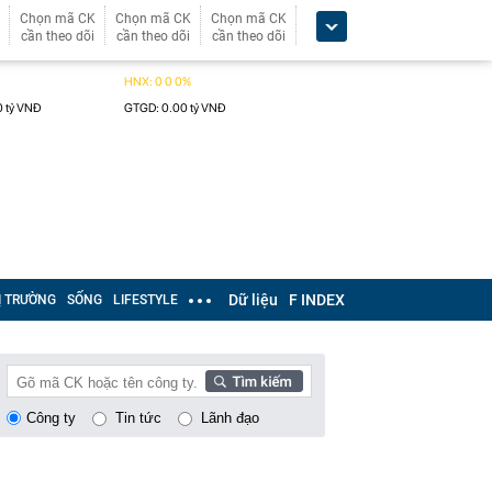
Chọn mã CK
Chọn mã CK
Chọn mã CK
cần theo dõi
cần theo dõi
cần theo dõi
Dữ liệu
F INDEX
Ị TRƯỜNG
SỐNG
LIFESTYLE
Công ty
Tin tức
Lãnh đạo