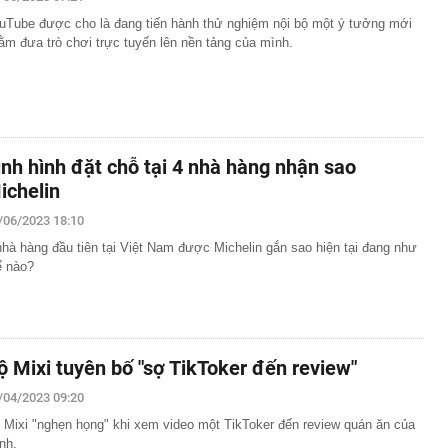
uTube được cho là đang tiến hành thử nghiệm nội bộ một ý tưởng mới
ằm đưa trò chơi trực tuyến lên nền tảng của mình.
ình hình đặt chỗ tại 4 nhà hàng nhận sao
ichelin
/06/2023 18:10
nhà hàng đầu tiên tại Việt Nam được Michelin gắn sao hiện tại đang như
ế nào?
ộ Mixi tuyên bố "sợ TikToker đến review"
/04/2023 09:20
 Mixi "nghẹn họng" khi xem video một TikToker đến review quán ăn của
nh.