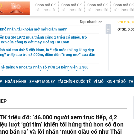
Chọn mã CK
Chọn mã CK
Chọn mã CK
Chọn mã CK
cần theo dõi
cần theo dõi
cần theo dõi
cần theo dõi
Đọc nhanh >>
khó nhằn, tài khoản mở mới giảm mạnh
ễn Du SN 1972 mua thành công 1 triệu cổ phiếu, trở
 lớn của công ty dệt may Hoàng Thị Loan
đỉnh núi cao thứ 5 Việt Nam, là “ cột mốc thiêng liêng đẹp
ng” ở độ cao trên 3.000m, điểm đến "trong mơ" của dân
 hệ thống y khoa tư nhân sở hữu 14 bệnh viện, 2.900
vừa được vinh danh "Hệ thống Y khoa tốt nhất Việt Nam
P
NGÂN HÀNG
SMART MONEY
TÀI CHÍNH QUỐC TẾ
VĨ MÔ
KINH TẾ SỐ
TH
hoán bị HoSE cắt margin trong tháng 8
iệp Việt thu hơn 1 tỷ USD ở nước ngoài trong nửa đầu
i nhuận tăng hơn 120%
IẾP
Vietcap dự phóng VN-Index có thể chạm mốc 1.885 điểm
áng 8
TK triệu đô: ‘46.000 người xem trực tiếp, 4,2
lượng tiền hơn 62.000 tỷ đồng, lớn hơn cả Vinhomes,
riệu lượt ‘gửi tim’ khiến tôi hứng thú hơn số đơn
àng bán ra’ và lời nhắn ‘muốn giàu có như Thái
y Điện Máy Xanh, Bách Hóa Xanh, An Khang, vốn hóa