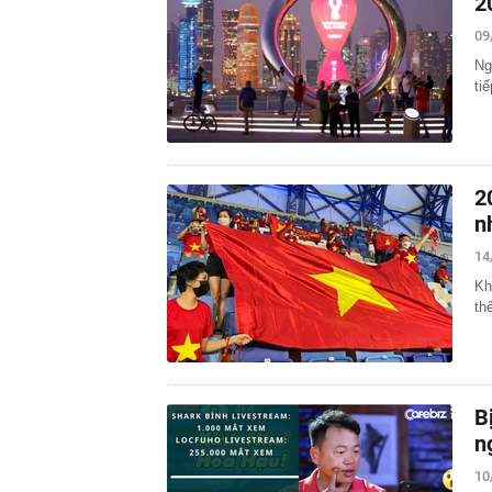
2
09
Ng
ti
2
n
14
Kh
th
B
n
10