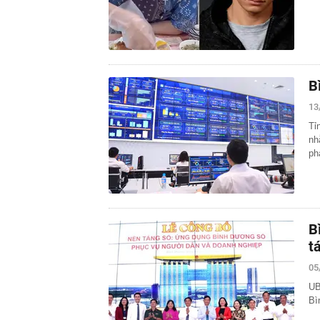
B
13
Tỉ
nh
ph
B
t
05
UB
Bì