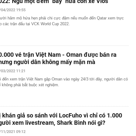
022: Ngủ một đêm "bay" nửa con xe Vios
/04/2022 19:55
ười hâm mộ hứa hẹn phải chi cực đậm nếu muốn đến Qatar xem trực
ếp các trận đấu tại VCK World Cup 2022.
0.000 vé trận Việt Nam - Oman được bán ra
hưng người dân không mấy mặn mà
/03/2022 11:21
i đến xem trận Việt Nam gặp Oman vào ngày 24/3 tới đây, người dân có
ể không phải bắt buộc xét nghiệm.
ị khán giả so sánh với LocFuho vì chỉ có 1.000
gười xem livestream, Shark Bình nói gì?
/11/2021 09:12