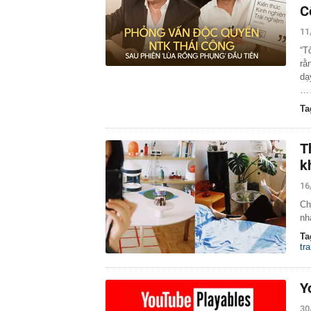
MWG chỉ nga
C
00:01
Khám xét ngôi
11
5 thỏi vàng gi
23:28
4 dấu hiệu nh
“T
rằ
23:12
Quốc gia có l
dạ
vượt Hàn Quốc
…
23:01
Người bán trá
Ta
nghề lại kiểm 
23:00
Tiếp viên tàu
sao nhiều hơn
T
22:34
Cụ bà 70 tuổi
k
biết bí quyết
22:34
Ngôi nhà chứ
16
22:31
Giá vàng vượt
Ch
nh
22:30
Một doanh ngh
Ta
22:08
Lời khuyên ch
tra
22:06
Nga được cho 
có thể bị khoé
Y
30