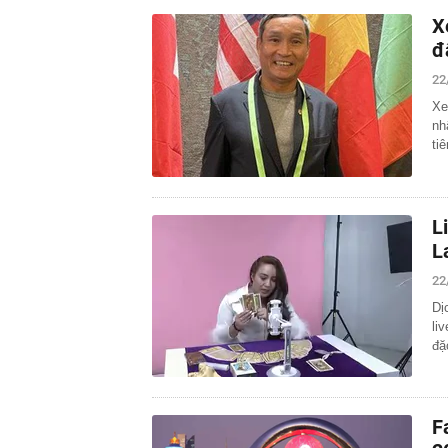
X
đ
22
Xe
nh
ti
L
L
22
Dị
li
đặc
F