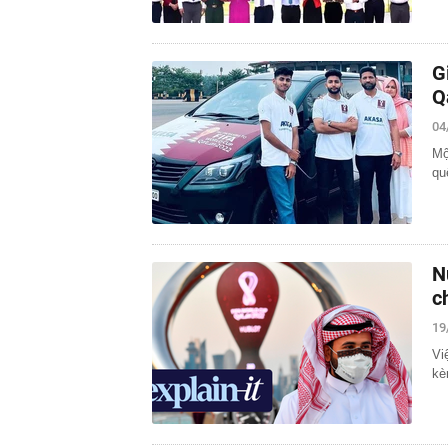
G
Q
04
Mộ
qu
N
c
19
Vi
kè