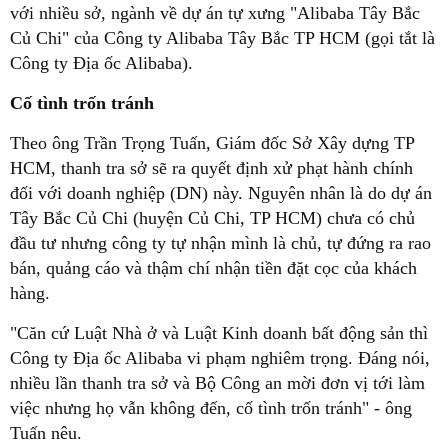
với nhiều sở, ngành về dự án tự xưng "Alibaba Tây Bắc
Củ Chi" của Công ty Alibaba Tây Bắc TP HCM (gọi tắt là
Công ty Địa ốc Alibaba).
Cố tình trốn tránh
Theo ông Trần Trọng Tuấn, Giám đốc Sở Xây dựng TP
HCM, thanh tra sở sẽ ra quyết định xử phạt hành chính
đối với doanh nghiệp (DN) này. Nguyên nhân là do dự án
Tây Bắc Củ Chi (huyện Củ Chi, TP HCM) chưa có chủ
đầu tư nhưng công ty tự nhận mình là chủ, tự đứng ra rao
bán, quảng cáo và thậm chí nhận tiền đặt cọc của khách
hàng.
"Căn cứ Luật Nhà ở và Luật Kinh doanh bất động sản thì
Công ty Địa ốc Alibaba vi phạm nghiêm trọng. Đáng nói,
nhiều lần thanh tra sở và Bộ Công an mời đơn vị tới làm
việc nhưng họ vẫn không đến, cố tình trốn tránh" - ông
Tuấn nêu.