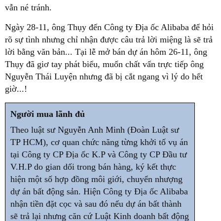
vẫn né tránh.
Ngày 28-11, ông Thụy đến Công ty Địa ốc Alibaba để hỏi
rõ sự tình nhưng chỉ nhận được câu trả lời miệng là sẽ trả
lời bằng văn bản... Tại lễ mở bán dự án hôm 26-11, ông
Thụy đã giơ tay phát biểu, muốn chất vấn trực tiếp ông
Nguyễn Thái Luyện nhưng đã bị cắt ngang vì lý do hết
giờ...!
Người mua lãnh đủ
Theo luật sư Nguyễn Anh Minh (Đoàn Luật sư
TP HCM), cơ quan chức năng từng khởi tố vụ án
tại Công ty CP Địa ốc K.P và Công ty CP Đầu tư
V.H.P do gian dối trong bán hàng, ký kết thực
hiện một số hợp đồng môi giới, chuyển nhượng
dự án bất động sản. Hiện Công ty Địa ốc Alibaba
nhận tiền đặt cọc và sau đó nếu dự án bất thành
sẽ trả lại nhưng căn cứ Luật Kinh doanh bất động