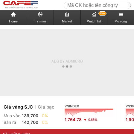
New
Home
Tin mới
Market
Watch list
Mở rộng
Giá vàng SJC
Giá bạc
VNINDEX
VN30
Mua vào
139,700
0%
1,764.78
1,9
-0.66%
Bán ra
142,700
0%