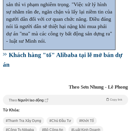
sản thì vi phạm nghiêm trọng. "Việc xử lý hình
sự nhằm răn đe, ngăn chặn và lấy lại niềm tin của
người dân đối với cơ quan chức năng. Điều đáng
nói là người dân sẽ thiệt hại nặng khi mua phải
dự án "ma" mà các công ty bất động sản dựng ra"
- luật sư Minh nói.
Khách hàng "tố" Alibaba tại lễ mở bán dự
án
Theo Sơn Nhung - Lê Phong
Copy link
Theo
Người lao động
Từ Khóa:
Thanh Tra Xây Dựng
Chủ Đầu Tư
Khởi Tố
Công Ty Alibaba
Bộ Công An
Luật Kinh Doanh