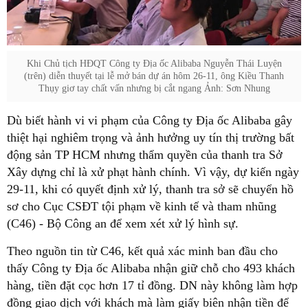
Khi Chủ tịch HĐQT Công ty Địa ốc Alibaba Nguyễn Thái Luyện
(trên) diễn thuyết tại lễ mở bán dự án hôm 26-11, ông Kiều Thanh
Thụy giơ tay chất vấn nhưng bị cắt ngang Ảnh: Sơn Nhung
Dù biết hành vi vi phạm của Công ty Địa ốc Alibaba gây
thiệt hại nghiêm trọng và ảnh hưởng uy tín thị trường bất
động sản TP HCM nhưng thẩm quyền của thanh tra Sở
Xây dựng chỉ là xử phạt hành chính. Vì vậy, dự kiến ngày
29-11, khi có quyết định xử lý, thanh tra sở sẽ chuyển hồ
sơ cho Cục CSĐT tội phạm về kinh tế và tham nhũng
(C46) - Bộ Công an để xem xét xử lý hình sự.
Theo nguồn tin từ C46, kết quả xác minh ban đầu cho
thấy Công ty Địa ốc Alibaba nhận giữ chỗ cho 493 khách
hàng, tiền đặt cọc hơn 17 tỉ đồng. DN này không làm hợp
đồng giao dịch với khách mà làm giấy biên nhận tiền để