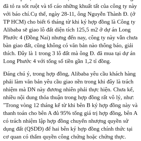
đã tỏ ra sốt ruột và tố cáo những khuất tất của công ty này
với báo chí.Cụ thể, ngày 28-11, ông Nguyễn Thành Đ. (ở
TP HCM) cho biết 6 tháng từ khi ký hợp đồng là Công ty
Alibaba sẽ giao lô đất diện tích 125,5 m2 ở dự án Long
Phước 4 (Đồng Nai) nhưng đến nay, công ty này vẫn chưa
bàn giao đất, cũng không có văn bản nào thông báo, giải
thích. Đây là 1 trong 3 lô đất mà ông Đ. đã mua tại dự án
Long Phước 4 với tổng số tiền gần 1,2 tỉ đồng.
Đáng chú ý, trong hợp đồng, Alibaba yêu cầu khách hàng
phải làm văn bản yêu cầu giao nền trong khi đây là trách
nhiệm mà DN này đương nhiên phải thực hiện. Chưa kể,
nhiều nội dung thỏa thuận trong hợp đồng rất vô lý, như:
"Trong vòng 12 tháng kể từ khi bên B ký hợp đồng này và
thanh toán cho bên A đủ 95% tổng giá trị hợp đồng, bên A
có trách nhiệm lập hợp đồng chuyển nhượng quyền sử
dụng đất (QSDĐ) để hai bên ký hợp đồng chính thức tại
cơ quan có thẩm quyền công chứng hoặc chứng thực.