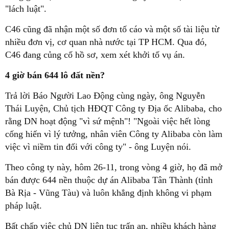
"lách luật".
C46 cũng đã nhận một số đơn tố cáo và một số tài liệu từ
nhiều đơn vị, cơ quan nhà nước tại TP HCM. Qua đó,
C46 đang củng cố hồ sơ, xem xét khởi tố vụ án.
4 giờ bán 644 lô đất nền?
Trả lời Báo Người Lao Động cùng ngày, ông Nguyễn
Thái Luyện, Chủ tịch HĐQT Công ty Địa ốc Alibaba, cho
rằng DN hoạt động "vì sứ mệnh"! "Ngoài việc hết lòng
cống hiến vì lý tưởng, nhân viên Công ty Alibaba còn làm
việc vì niềm tin đối với công ty" - ông Luyện nói.
Theo công ty này, hôm 26-11, trong vòng 4 giờ, họ đã mở
bán được 644 nền thuộc dự án Alibaba Tân Thành (tỉnh
Bà Rịa - Vũng Tàu) và luôn khẳng định không vi phạm
pháp luật.
Bất chấp việc chủ DN liên tục trấn an, nhiều khách hàng