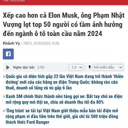
THỊ TRƯỜNG
Xếp cao hơn cả Elon Musk, ông Phạm Nhật
Vượng lọt top 50 người có tầm ảnh hưởng
đến ngành ô tô toàn cầu năm 2024
THỨ 5 , 07/03/2024, 15:00
Khánh Vy
-
Nghe đọc bài
2:50
Quốc gia có diện tích gấp 23 lần Việt Nam đang trở thành 'thiên
đường' mới của các hãng xe điện Trung Quốc: không rào cản
thuế, doanh số tăng vù vù gấp 6 lần
Xanh SM chính thức thành nền tảng gọi xe: Bắt tay chủ xe điện
mở rộng quy mô đội xe, chia sẻ doanh thu tối đa 80%
'Ông trùm' xe tải tại Việt Nam giới thiệu mẫu bán tải điện mở
rộng phạm vi đầu tiên trên thế giới, giá chỉ từ 500 triệu đồng
thách thức Ford Ranger