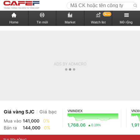
New
Home
Tin mới
Market
Watch list
Mở rộng
Giá vàng SJC
Giá bạc
VNINDEX
VN30
Mua vào
141,000
0%
1,768.06
1,91
0.19%
Bán ra
144,000
0%