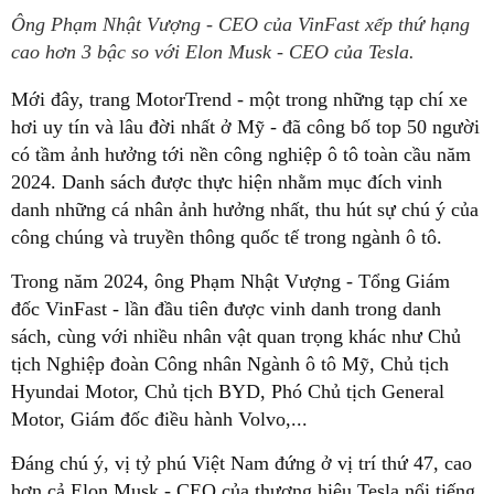
Ông Phạm Nhật Vượng - CEO của VinFast xếp thứ hạng
cao hơn 3 bậc so với Elon Musk - CEO của Tesla.
Mới đây, trang MotorTrend - một trong những tạp chí xe
hơi uy tín và lâu đời nhất ở Mỹ - đã công bố top 50 người
có tầm ảnh hưởng tới nền công nghiệp ô tô toàn cầu năm
2024. Danh sách được thực hiện nhằm mục đích vinh
danh những cá nhân ảnh hưởng nhất, thu hút sự chú ý của
công chúng và truyền thông quốc tế trong ngành ô tô.
Trong năm 2024, ông Phạm Nhật Vượng - Tổng Giám
đốc VinFast - lần đầu tiên được vinh danh trong danh
sách, cùng với nhiều nhân vật quan trọng khác như Chủ
tịch Nghiệp đoàn Công nhân Ngành ô tô Mỹ, Chủ tịch
Hyundai Motor, Chủ tịch BYD, Phó Chủ tịch General
Motor , Giám đốc điều hành Volvo,...
Đáng chú ý, vị tỷ phú Việt Nam đứng ở vị trí thứ 47, cao
hơn cả Elon Musk - CEO của thương hiệu Tesla nổi tiếng