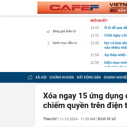
MỚI NHẤT!
12:03
Ô tô đỗ qua đ
Bảng giá điện tử
12:01
Chốt ngày côn
Danh mục đầu tư
12:00
Nợ có khả năn
nào nhiều nhấ
11:59
Áp thấp nhiệt
11:58
Diện mạo mới 
một năm thi c
11:50
Việt Nam có 1
XÃ HỘI
CHỨNG KHOÁN
BẤT ĐỘNG SẢN
DOANH NGHIỆ
516 tỷ đồng/nă
sư
11:46
Doanh nghiệp đ
Xóa ngay 15 ứng dụng c
11:44
Khu Đông TP. 
chiếm quyền trên điện 
trường quý III
11:42
Siêu dự án LRT
thiên tai, sẵ
Kinh tế số
Theo KV
|
11-12-2024 - 11:33 AM
|
11:42
6 thứ càng kh