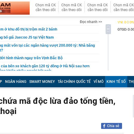
Chọn mã CK
Chọn mã CK
Chọn mã CK
Chọn mã CK
cần theo dõi
cần theo dõi
cần theo dõi
cần theo dõi
Đọc nhanh >>
êm ở khu đô thị bị trộm mất 2 bánh
g bố giá Jaecoo J5 tại Việt Nam
g mất vốn tại các ngân hàng vượt 200.000 tỷ: Nhà băng
t?
 đới hình thành ngay trên Vịnh Bắc Bộ
của bến xe khách gần 120 tỷ đồng ở Hà Nội sau hơn
ông khiến nhiều người bất ngờ
 đại học vùng vừa đạt doanh thu 2.200 tỷ đồng, trả lương
P
NGÂN HÀNG
SMART MONEY
TÀI CHÍNH QUỐC TẾ
VĨ MÔ
KINH TẾ SỐ
TH
m, quy tụ đến 2.443 Thạc sĩ, Tiến sĩ, Phó Giáo sư, Giáo
ịa ốc tập trung vào giá trị thực của thị trường
hứa mã độc lừa đảo tống tiền,
Hồ Chí Minh sắp có hàng ngàn căn hộ cao cấp ra thị
thoại
/2026
 9.000 tỷ tại Phú Quốc: Lộ trình “nghẹt thở” vượt ải
n sàng đưa đoàn tàu đầu tiên chạy thử vào giữa năm 2027
Chia sẻ
ông mua càng dễ giàu