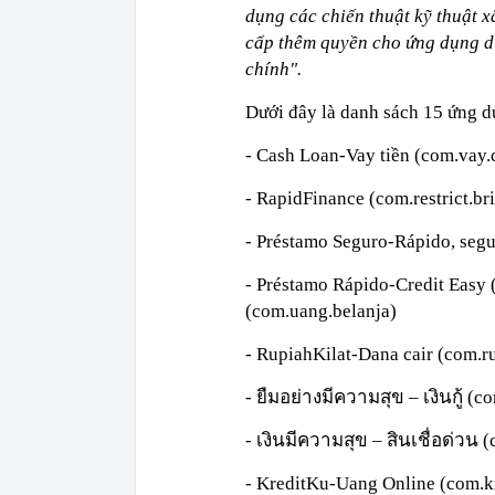
dụng các chiến thuật kỹ thuật 
cấp thêm quyền cho ứng dụng di 
chính".
Dưới đây là danh sách 15 ứng 
- Cash Loan-Vay tiền (com.vay.
- RapidFinance (com.restrict.b
- Préstamo Seguro-Rápido, seg
- Préstamo Rápido-Credit Easy 
(com.uang.belanja)
- RupiahKilat-Dana cair (com.ru
- ยืมอย่างมีความสุข – เงินกู้ (
- เงินมีความสุข – สินเชื่อด่ว
- KreditKu-Uang Online (com.k