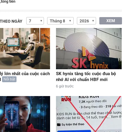
,
tống tiền
XEM
 THEO NGÀY
lý lớn nhất của cuộc cách
SK hynix tăng tốc cuộc đua bộ
I
nhớ AI với chuẩn HBF mới
Nổi bật
6 giờ trước