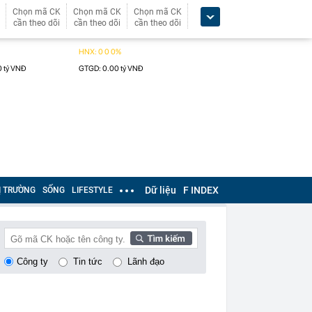
Chọn mã CK
Chọn mã CK
Chọn mã CK
cần theo dõi
cần theo dõi
cần theo dõi
Dữ liệu
F INDEX
Ị TRƯỜNG
SỐNG
LIFESTYLE
Công ty
Tin tức
Lãnh đạo