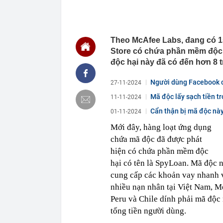
11:41
Khoan xuống v
lộ mục tiêu t
11:37
Chi tiết 'kẻ t
Mode, giá chỉ 
Theo McAfee Labs, đang có 1
11:37
Công an Hà Nộ
Store có chứa phần mềm độc 
11:36
Đường ven sô
độc hại này đã có đến hơn 8 tr
11:33
Tổ hợp sở hữu
Người dùng Facebook cẩ
“thần tốc”, hi
27-11-2024
11:32
3 bộ phận của
Mã độc lấy sạch tiền tr
11-11-2024
thể gây suy t
Cẩn thận bị mã độc này 
01-11-2024
11:31
SK hynix tăng
Mới đây, hàng loạt ứng dụng
11:30
Nhận cuộc gọi 
chuyển tiền h
chứa mã độc đã được phát
trình báo
hiện có chứa phần mềm độc
11:30
Cận cảnh gần 
hại có tên là SpyLoan. Mã độc
thị TP.HCM
cung cấp các khoản vay nhanh vớ
11:28
ETC được vin
nhiều nạn nhân tại Việt Nam, M
dịch vụ và gi
Peru và Chile dính phải mã độc 
tống tiền người dùng.