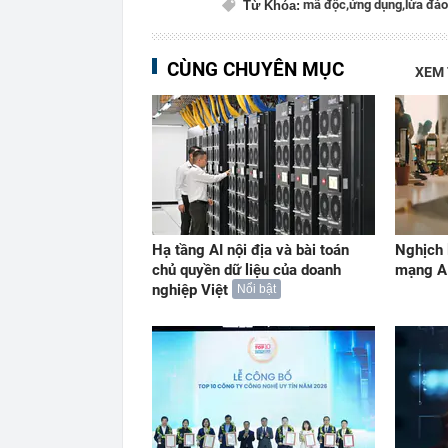
mã độc,
ứng dụng,
lừa đảo
Từ Khóa:
CÙNG CHUYÊN MỤC
XEM
Hạ tầng AI nội địa và bài toán
Nghịch 
chủ quyền dữ liệu của doanh
mạng A
nghiệp Việt
Nổi bật