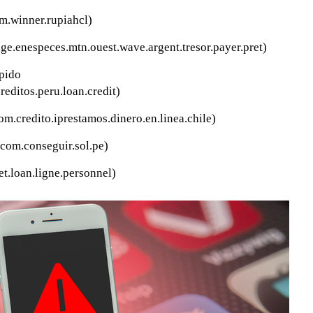
om.winner.rupiahcl)
ge.enespeces.mtn.ouest.wave.argent.tresor.payer.pret)
pido
ditos.peru.loan.credit)
om.credito.iprestamos.dinero.en.linea.chile)
(com.conseguir.sol.pe)
et.loan.ligne.personnel)