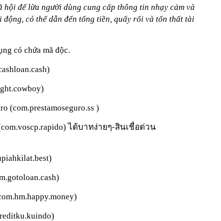
xã hội để lừa người dùng cung cấp thông tin nhạy cảm và
động, có thể dẫn đến tống tiền, quấy rối và tổn thất tài
dụng có chứa mã độc.
cashloan.cash)
right.cowboy)
uro (com.prestamoseguro.ss )
(com.voscp.rapido) ได้บาทง่ายๆ-สินเชื่อด่วน
piahkilat.best)
com.gotoloan.cash)
น (com.hm.happy.money)
reditku.kuindo)