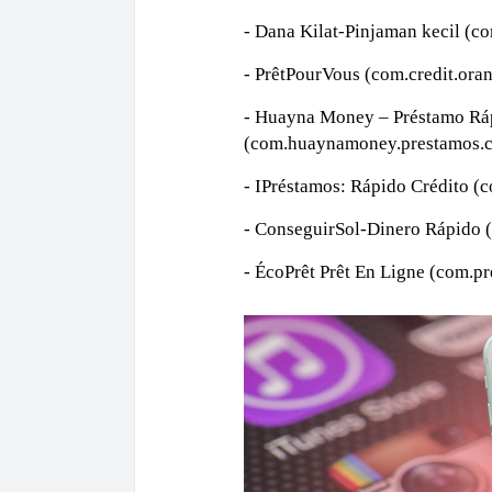
- Dana Kilat-Pinjaman kecil (c
- PrêtPourVous (com.credit.oran
- Huayna Money – Préstamo Rá
(com.huaynamoney.prestamos.cre
- IPréstamos: Rápido Crédito (c
- ConseguirSol-Dinero Rápido 
- ÉcoPrêt Prêt En Ligne (com.pr