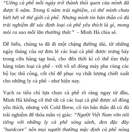
“Uống cà phê mỗi ngày trở thành thói quen của mình đã
được 6 năm. Trong 6 năm trải nghiệm, có thể mình chưa
biết hết về thế giới cà phê. Nhưng mình tin bản thân có đủ
trải nghiệm để xác định loại cà phê yêu thích là gì, mong
mỏi ra sao mỗi lần thưởng thức”
- Minh Hà chia sẻ.
Dễ hiểu, chúng ta đã đi một chặng đường dài, từ những
ngày tháng của sự đơn lẻ các loại cà phê được trưng bày
trong cửa hàng tạp hoá, cho đến thời kì có thể tìm thấy
hàng trăm loại cà phê - với vô số dòng máy pha cùng các
bộ lọc thủ công, cốt chỉ để phục vụ chất lượng chiết xuất
cho những ly cà phê - như hiện nay.
Vạch ra tiêu chí lựa chọn cà phê rõ ràng ngay từ đầu,
Minh Hà không cố thử tất cả các loại cà phê được số đông
yêu thích, nhưng với Cold Brew, cô tin bản thân đã có đủ
trải nghiệm để thỏa mãn vị giác:
“Người Việt Nam vốn nổi
tiếng với những ly cà phê sóng sánh, đen đặc đầy
"hardcore" nên mọi người thường mặc định cà phê nóng