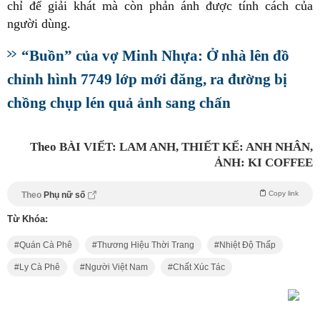
chỉ để giải khát mà còn phản ánh được tính cách của
người dùng.
“Buồn” của vợ Minh Nhựa: Ở nhà lên đồ
chỉnh hình 7749 lớp mới đăng, ra đường bị
chồng chụp lén quả ảnh sang chấn
Theo BÀI VIẾT: LAM ANH, THIẾT KẾ: ANH NHÂN,
ẢNH: KI COFFEE
Copy link
Theo
Phụ nữ số
Từ Khóa:
Quán Cà Phê
Thương Hiệu Thời Trang
Nhiệt Độ Thấp
Ly Cà Phê
Người Việt Nam
Chất Xúc Tác