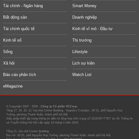
Tài chính - Ngân hàng
Smart Money
Bất động sản
Doanh nghiệp
Tài chính quốc tế
Kinh tế vĩ mô - Đầu tư
Kinh tế số
Thị trường
Sống
Lifestyle
Xã hội
Lịch sự kiện
Báo cáo phân tích
Watch List
eMagazine
© Copyright 2007 - 2026 -
Công ty Cổ phần VCCorp.
Tầng 17, 19, 20, 21 Toà nhà Center Building - Hapulico Complex, Số 01, phố Nguyễn Huy
Tưởng, phường Thanh Xuân, thành phố Hà Nội
Giấy phép thiết lập trang thông tin điện tử tổng hợp trên mạng số 2216/GP-TTĐT do Sở Thông tin
và Truyền thông Hà Nội cấp ngày 10 tháng 4 năm 2019.
Tầng 21, tòa nhà Center Building.
Địa chỉ: Số 01, phố Nguyễn Huy Tưởng, phường Thanh Xuân, thành phố Hà Nội