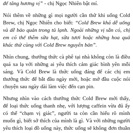
để tăng hương vị”
- chị Ngọc Nhiên bật mí.
Nói thêm về những gì mọi người cần thử khi uống Cold
Brew, chị Ngọc Nhiên cho biết:
“Cold Brew khá dễ uống
và dễ bảo quản trong tủ lạnh. Ngoài những vị sẵn có, chị
em có thể thêm sữa hạt, sữa tươi hoặc những hoa quả
khác thử cùng với Cold Brew nguyên bản”.
Nhìn chung, thưởng thức cà phê tại nhà không còn là điều
quá xa lạ với những ai yêu thích cảm giác bình yên mỗi
sáng. Và Cold Brew là thức uống đáng để các chị em
thưởng thức để bắt đầu ngày mới, hoặc mở đầu cuộc nói
chuyện sau ngày dài làm việc đến cạn pin.
Nhưng nhìn vào cách thưởng thức Cold Brew mới thấy,
để loại thức uống thanh nhẹ, với lượng caffein vừa đủ ấy
có thể “chạm vị giác”, người ta còn cần hiểu rõ mình
muốn gì, biết sở thích của mình là gì. Và với những người
yêu thích loại đồ uống này, thức uống sẽ không đơn thuần