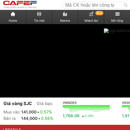
New
Home
Tin mới
Market
Watch list
Mở rộng
Giá vàng SJC
Giá bạc
VNINDEX
VN30
Mua vào
141,000
0.57%
1,768.06
1,91
0.19%
Bán ra
144,000
0.56%