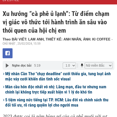
LIFESTYLE
Xu hướng “cà phê ủ lạnh”: Từ điểm chạm
vị giác vô thức tới hành trình ăn sâu vào
thói quen của hội chị em
Theo BÀI VIẾT: LAM ANH, THIẾT KẾ: ANH NHÂN, ẢNH: KI COFFEE
-
CHỦ NHẬT , 25/02/2024, 15:59
Nghe đọc bài
5:19
Mỹ nhân Cần Thơ "chạy deadline" cưới thiếu gia, tung loạt ảnh
mặc váy cưới khiến dân tình sốc visual
Màn cầu hôn độc nhất vô nhị: Lãng mạn, đầu tư nhưng nam
chính lại không trực tiếp xuất hiện vì 1 lý do khó tin
5 tiệm vàng nức tiếng tại TP. HCM: Lâu đời và chính sách thu
đổi tối ưu, rõ ràng quyền lợi cho người mua
2023 được coi là năm bùng nổ của cà phê muối với sự