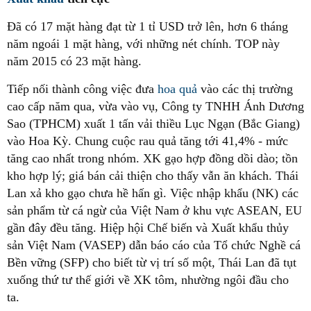
Đã có 17 mặt hàng đạt từ 1 tỉ USD trở lên, hơn 6 tháng
năm ngoái 1 mặt hàng, với những nét chính. TOP này
năm 2015 có 23 mặt hàng.
Tiếp nối thành công việc đưa
hoa quả
vào các thị trường
cao cấp năm qua, vừa vào vụ, Công ty TNHH Ánh Dương
Sao (TPHCM) xuất 1 tấn vải thiều Lục Ngạn (Bắc Giang)
vào Hoa Kỳ. Chung cuộc rau quả tăng tới 41,4% - mức
tăng cao nhất trong nhóm. XK gạo hợp đồng dồi dào; tồn
kho hợp lý; giá bán cải thiện cho thấy vẫn ăn khách. Thái
Lan xả kho gạo chưa hề hấn gì. Việc nhập khẩu (NK) các
sản phẩm từ cá ngừ của Việt Nam ở khu vực ASEAN, EU
gần đây đều tăng. Hiệp hội Chế biến và Xuất khẩu thủy
sản Việt Nam (VASEP) dẫn báo cáo của Tổ chức Nghề cá
Bền vững (SFP) cho biết từ vị trí số một, Thái Lan đã tụt
xuống thứ tư thế giới về XK tôm, nhường ngôi đầu cho
ta.