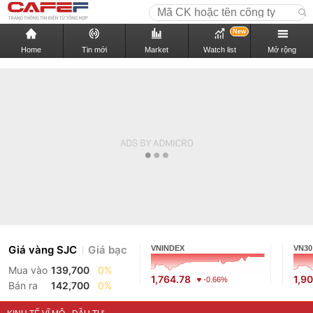
New
Home
Tin mới
Market
Watch list
Mở rộng
Giá vàng SJC
Giá bạc
VNINDEX
VN30
Mua vào
139,700
0%
1,764.78
1,9
-0.66%
Bán ra
142,700
0%