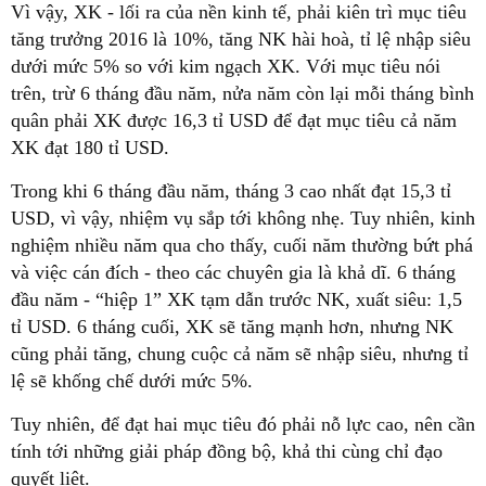
Vì vậy, XK - lối ra của nền kinh tế, phải kiên trì mục tiêu
tăng trưởng 2016 là 10%, tăng NK hài hoà, tỉ lệ nhập siêu
dưới mức 5% so với kim ngạch XK. Với mục tiêu nói
trên, trừ 6 tháng đầu năm, nửa năm còn lại mỗi tháng bình
quân phải XK được 16,3 tỉ USD để đạt mục tiêu cả năm
XK đạt 180 tỉ USD.
Trong khi 6 tháng đầu năm, tháng 3 cao nhất đạt 15,3 tỉ
USD, vì vậy, nhiệm vụ sắp tới không nhẹ. Tuy nhiên, kinh
nghiệm nhiều năm qua cho thấy, cuối năm thường bứt phá
và việc cán đích - theo các chuyên gia là khả dĩ. 6 tháng
đầu năm - “hiệp 1” XK tạm dẫn trước NK, xuất siêu: 1,5
tỉ USD. 6 tháng cuối, XK sẽ tăng mạnh hơn, nhưng NK
cũng phải tăng, chung cuộc cả năm sẽ nhập siêu, nhưng tỉ
lệ sẽ khống chế dưới mức 5%.
Tuy nhiên, để đạt hai mục tiêu đó phải nỗ lực cao, nên cần
tính tới những giải pháp đồng bộ, khả thi cùng chỉ đạo
quyết liệt.