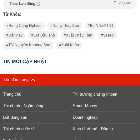
Copy link
Theo
Lao động
Từ Khóa:
Hàng Công Nghiệp
Nông Thủy Sản
Bộ NN&PTNT
Dệt May
Giá Dầu Thô
Xuất Khẩu Tôm
Vasep
Tài Nguyên Khoáng Sản
Xuất Khẩu
TIN MỚI CẬP NHẬT
Lên đầu trang
Trang chủ
Thị trường chứng khoán
Tài chính - Ngân hàng
Smart Money
Bất động sản
Doanh nghiệp
Tài chính quốc tế
Kinh tế vĩ mô - Đầu tư