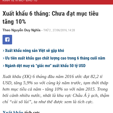
KINH TẾ VĨ MÔ - ĐẦU TƯ
Xuất khẩu 6 tháng: Chưa đạt mục tiêu
tăng 10%
THỨ 2 , 27/06/2016, 14:28
Theo Nguyễn Duy Nghĩa
-
Xuất khẩu nông sản Việt sẽ gặp khó
Ưu tiên xuất khẩu gạo chất lượng cao trong 6 tháng cuối năm
Ngành dệt may và “giấc mơ” xuất khẩu 50 tỷ USD
Xuất khẩu (XK) 6 tháng đầu năm 2016 ước đạt 82,2 tỉ
USD, tăng 5,9% so với cùng kỳ năm trước, tạm thời thấp
hơn mục tiêu cả năm - tăng 10% so với năm 2015. Trong
bối cảnh nhiều nước, nhất là khu vực Châu Á ỳ ạch, thậm
chí “cài số lùi”, ta như thế được xem là tích cực.
Xuất khẩu
tích cực