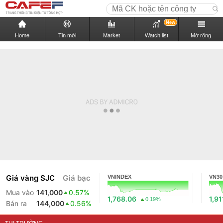
New
Home
Tin mới
Market
Watch list
Mở rộng
Giá vàng SJC
Giá bạc
VNINDEX
VN30
Mua vào
141,000
0.57%
1,768.06
1,91
0.19%
Bán ra
144,000
0.56%