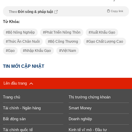
Copy link
Theo
Đời sống & pháp luật
Từ Khóa:
Bộ Nông Nghiệp
Phát Triển Nông Thôn
Xuất Khẩu Gạo
Thức Ăn Chăn Nuôi
Bộ Công Thương
Gạo Chất Lượng Cao
Gạo
Nhập Khẩu Gạo
Việt Nam
TIN MỚI CẬP NHẬT
Lên đầu trang
Trang chủ
Thị trường chứng khoán
Tài chính - Ngân hàng
Smart Money
Bất động sản
Doanh nghiệp
Tài chính quốc tế
Kinh tế vĩ mô - Đầu tư