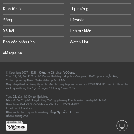
Kinh tế số
Thị trường
Sống
Lifestyle
Xã hội
Lịch sự kiện
Báo cáo phân tích
Watch List
eMagazine
© Copyright 2007 - 2026 -
Công ty Cổ phần VCCorp.
Tầng 17, 19, 20, 21 Toà nhà Center Building - Hapulico Complex, Số 01, phố Nguyễn Huy
Tưởng, phường Thanh Xuân, thành phố Hà Nội
Giấy phép thiết lập trang thông tin điện tử tổng hợp trên mạng số 2216/GP-TTĐT do Sở Thông tin
và Truyền thông Hà Nội cấp ngày 10 tháng 4 năm 2019.
Tầng 21, tòa nhà Center Building.
Địa chỉ: Số 01, phố Nguyễn Huy Tưởng, phường Thanh Xuân, thành phố Hà Nội
Điện thoại: 024 7309 5555 Máy lẻ 292. Fax: 024-39744082
Email: info@cafef.vn
Chịu trách nhiệm quản lý nội dung:
Ông Nguyễn Thế Tân
Hỗ trợ quảng cáo :