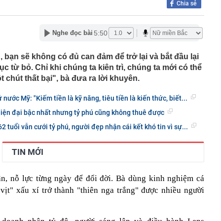
Chia sẻ
 lập tức báo công an
 điểm nhất của ĐH Kinh tế Quốc dân năm 2026: 9,5
 chưa thể đỗ
5:50
Nghe đọc bài
g thỏi trị giá 450 triệu đồng, 13 tỷ đồng tiền mặt rải la liệt
 một công chức ngành mỏ đang nhận 9 triệu tiền hối lộ
bạn sẽ không có đủ can đảm để trở lại và bắt đầu lại
ịnh sử dụng tài khoản ngoại tệ, đồng Việt Nam của tổ
ục từ bỏ. Chỉ khi chúng ta kiên trì, chúng ta mới có thể
 nước ngoài
 chút thất bại", bà đưa ra lời khuyên.
” gần 40 năm giữa phố Hòe Nhai: Cụ bà 82 tuổi vẫn tự
ơm mỗi ngày, bán một tô 18.000-25.000 đồng
 nước Mỹ: "Kiếm tiền là kỹ năng, tiêu tiền là kiến thức, biết...
ưởng KH-CN Nguyễn Mạnh Hùng lý giải lý do Việt Nam
h nghiệp khởi nghiệp thành công, nhưng lại ít doanh
iện đại bậc nhất nhưng tỷ phú cũng không thuê được
ự lớn
 tuổi vẫn cưới tỷ phú, người đẹp nhận cái kết khó tin vì sự...
rúng tên lửa khi qua eo biển Hormuz
vàng Mi Hồng lên tiếng sau kết luận của Thanh tra Chính
TIN MỚI
i chia vàng, tiền cho 41 người con, cháu, chắt ở Nghệ
món quà đặc biệt
ận, nỗ lực từng ngày để đổi đời. Bà dùng kinh nghiệm cá
khai tổ hợp chăm sóc sức khỏe người cao tuổi rộng hơn
vịt" xấu xí trở thành "thiên nga trắng" được nhiều người