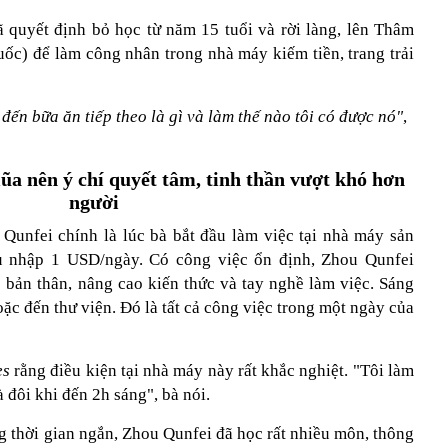
 quyết định bỏ học từ năm 15 tuổi và rời làng, lên Thâm
c) để làm công nhân trong nhà máy kiếm tiền, trang trải
đến bữa ăn tiếp theo là gì và làm thế nào tôi có được nó"
,
iũa nên ý chí quyết tâm, tinh thần vượt khó hơn
người
Qunfei chính là lúc bà bắt đầu làm việc tại nhà máy sản
u nhập 1 USD/ngày. Có công việc ổn định, Zhou Qunfei
 bản thân, nâng cao kiến thức và tay nghề làm việc. Sáng
 hoặc đến thư viện. Đó là tất cả công việc trong một ngày của
es
rằng điều kiện tại nhà máy này rất khắc nghiệt. "Tôi làm
 đôi khi đến 2h sáng", bà nói.
ng thời gian ngắn, Zhou Qunfei đã học rất nhiều môn, thông