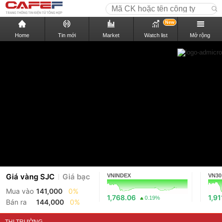
New
Home
Tin mới
Market
Watch list
Mở rộng
Giá vàng SJC
Giá bạc
VNINDEX
VN30
Mua vào
141,000
0%
1,768.06
1,91
0.19%
Bán ra
144,000
0%