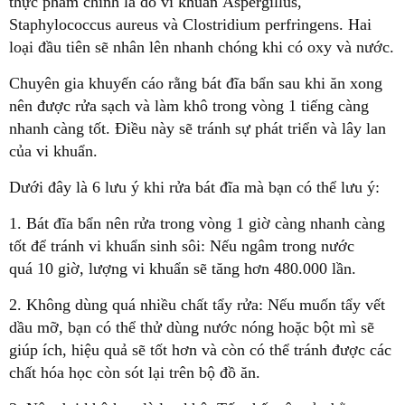
thực phẩm chính là do vi khuẩn Aspergillus,
Staphylococcus aureus và Clostridium perfringens. Hai
loại đầu tiên sẽ nhân lên nhanh chóng khi có oxy và nước.
Chuyên gia khuyến cáo rằng bát đĩa bẩn sau khi ăn xong
nên được rửa sạch và làm khô trong vòng 1 tiếng càng
nhanh càng tốt. Điều này sẽ tránh sự phát triển và lây lan
của vi khuẩn.
Dưới đây là 6 lưu ý khi rửa bát đĩa mà bạn có thể lưu ý:
1. B
át đĩa bẩn nên rửa trong vòng 1 giờ càng nhanh càng
tốt để tránh vi khuẩn sinh sôi: Nếu ngâm trong nước
quá 10 giờ, lượng vi khuẩn sẽ tăng hơn 480.000 lần.
2. Không dùng quá nhiều chất tẩy rửa: Nếu muốn tẩy vết
dầu mỡ, bạn có thể thử dùng nước nóng hoặc bột mì sẽ
giúp ích, hiệu quả sẽ tốt hơn và còn có thể tránh được các
chất hóa học còn sót lại trên bộ đồ ăn.