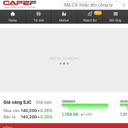
New
Home
Tin mới
Market
Watch list
Mở rộng
Giá vàng SJC
Giá bạc
VNINDEX
VN30
Mua vào
140,200
0.36%
1,768.06
1,91
0.19%
Bán ra
143,200
0.35%