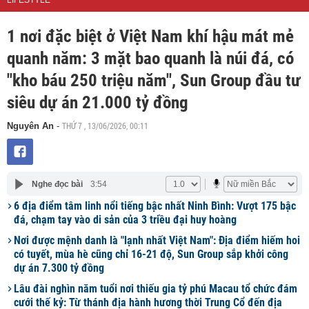
LIFESTYLE
1 nơi đặc biệt ở Việt Nam khí hậu mát mẻ
quanh năm: 3 mặt bao quanh là núi đá, có
"kho báu 250 triệu năm", Sun Group đầu tư
siêu dự án 21.000 tỷ đồng
THỨ 7 , 13/06/2026, 00:11
Nguyên An
-
Nghe đọc bài
3:54
6 địa điểm tâm linh nổi tiếng bậc nhất Ninh Bình: Vượt 175 bậc
đá, chạm tay vào di sản của 3 triều đại huy hoàng
Nơi được mệnh danh là "lạnh nhất Việt Nam": Địa điểm hiếm hoi
có tuyết, mùa hè cũng chỉ 16-21 độ, Sun Group sắp khởi công
dự án 7.300 tỷ đồng
Lâu đài nghìn năm tuổi nơi thiếu gia tỷ phú Macau tổ chức đám
cưới thế kỷ: Từ thánh địa hành hương thời Trung Cổ đến địa