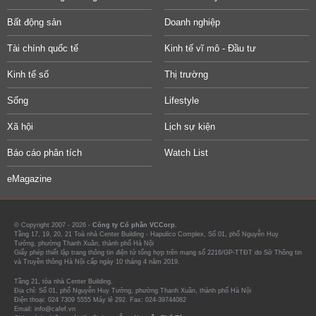
Bất động sản
Doanh nghiệp
Tài chính quốc tế
Kinh tế vĩ mô - Đầu tư
Kinh tế số
Thị trường
Sống
Lifestyle
Xã hội
Lịch sự kiện
Báo cáo phân tích
Watch List
eMagazine
© Copyright 2007 - 2026 -
Công ty Cổ phần VCCorp.
Tầng 17, 19, 20, 21 Toà nhà Center Building - Hapulico Complex, Số 01, phố Nguyễn Huy
Tưởng, phường Thanh Xuân, thành phố Hà Nội
Giấy phép thiết lập trang thông tin điện tử tổng hợp trên mạng số 2216/GP-TTĐT do Sở Thông tin
và Truyền thông Hà Nội cấp ngày 10 tháng 4 năm 2019.
Tầng 21, tòa nhà Center Building.
Địa chỉ: Số 01, phố Nguyễn Huy Tưởng, phường Thanh Xuân, thành phố Hà Nội
Điện thoại: 024 7309 5555 Máy lẻ 292. Fax: 024-39744082
Email: info@cafef.vn