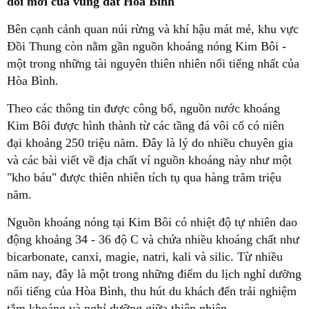
đổi mới của vùng đất Hòa Bình
Bên cạnh cảnh quan núi rừng và khí hậu mát mẻ, khu vực
Đồi Thung còn nằm gần nguồn khoáng nóng Kim Bôi -
một trong những tài nguyên thiên nhiên nổi tiếng nhất của
Hòa Bình.
Theo các thông tin được công bố, nguồn nước khoáng
Kim Bôi được hình thành từ các tầng đá vôi cổ có niên
đại khoảng 250 triệu năm. Đây là lý do nhiều chuyên gia
và các bài viết về địa chất ví nguồn khoáng này như một
"kho báu" được thiên nhiên tích tụ qua hàng trăm triệu
năm.
Nguồn khoáng nóng tại Kim Bôi có nhiệt độ tự nhiên dao
động khoảng 34 - 36 độ C và chứa nhiều khoáng chất như
bicarbonate, canxi, magie, natri, kali và silic. Từ nhiều
năm nay, đây là một trong những điểm du lịch nghỉ dưỡng
nổi tiếng của Hòa Bình, thu hút du khách đến trải nghiệm
tắm khoáng và nghỉ dưỡng giữa thiên nhiên.