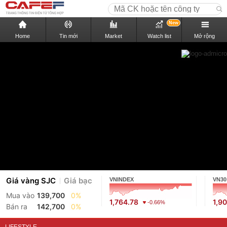
New
Home
Tin mới
Market
Watch list
Mở rộng
Giá vàng SJC
Giá bạc
VNINDEX
VN30
Mua vào
139,700
0%
1,764.78
1,9
-0.66%
Bán ra
142,700
0%