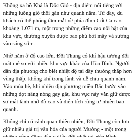
Không xa hồ Khả là Dốc Gió - địa điểm nổi tiếng với
những luồng gió thổi gần như quanh năm. Từ đây, du
khách có thể phóng tầm mắt về phía đỉnh Cốt Ca cao
khoảng 1.071 m, một trong những điểm cao nổi bật của
khu vực, thường xuyên được bao phủ bởi mây và sương
vào sáng sớm.
Nhờ nằm ở độ cao lớn, Đồi Thung có khí hậu tương đối
mát mẻ so với nhiều khu vực khác của Hòa Bình. Người
dân địa phương cho biết nhiệt độ tại đây thường thấp hơn
vùng thấp, không khí trong lành và dễ chịu quanh năm.
Vào mùa hè, khi nhiều địa phương miền Bắc bước vào
những đợt nắng nóng gay gắt, khu vực này vẫn giữ được
sự mát lành nhờ độ cao và diện tích rừng tự nhiên bao
quanh.
Không chỉ có cảnh quan thiên nhiên, Đồi Thung còn lưu
giữ nhiều giá trị văn hóa của người Mường - một trong
những cộng đồng dân cư lâu đời nhất tại Hòa Bình.