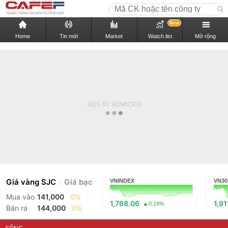
New
Home
Tin mới
Market
Watch list
Mở rộng
Giá vàng SJC
Giá bạc
VNINDEX
VN30
Mua vào
141,000
0%
1,768.06
1,91
0.19%
Bán ra
144,000
0%