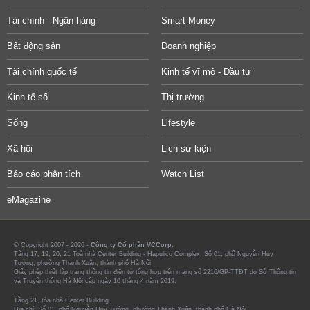
Tài chính - Ngân hàng
Smart Money
Bất động sản
Doanh nghiệp
Tài chính quốc tế
Kinh tế vĩ mô - Đầu tư
Kinh tế số
Thị trường
Sống
Lifestyle
Xã hội
Lịch sự kiện
Báo cáo phân tích
Watch List
eMagazine
© Copyright 2007 - 2026 -
Công ty Cổ phần VCCorp.
Tầng 17, 19, 20, 21 Toà nhà Center Building - Hapulico Complex, Số 01, phố Nguyễn Huy
Tưởng, phường Thanh Xuân, thành phố Hà Nội
Giấy phép thiết lập trang thông tin điện tử tổng hợp trên mạng số 2216/GP-TTĐT do Sở Thông tin
và Truyền thông Hà Nội cấp ngày 10 tháng 4 năm 2019.
Tầng 21, tòa nhà Center Building.
Địa chỉ: Số 01, phố Nguyễn Huy Tưởng, phường Thanh Xuân, thành phố Hà Nội