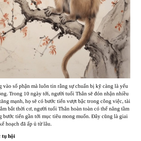
 vào số phận mà luôn tin rằng sự chuẩn bị kỹ càng là yếu
ông. Trong 10 ngày tới, người tuổi Thân sẽ đón nhận nhiều
tăng mạnh, họ sẽ có bước tiến vượt bậc trong công việc, tài
 nắm bắt thời cơ, người tuổi Thân hoàn toàn có thể nâng tầm
ừng bước tiến gần tới mục tiêu mong muốn. Đây cũng là giai
kế hoạch đã ấp ủ từ lâu.
c tụ hội