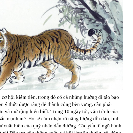
 cơ hội kiếm tiền, trong đó có cả những hướng đi táo bạo
ôn ý thức được rằng để thành công bền vững, cần phải
 và mở rộng hiểu biết. Trong 10 ngày tới, vận trình của
 sắc mạnh mẽ. Họ sẽ cảm nhận rõ năng lượng dồi dào, tinh
 sự xuất hiện của quý nhân dẫn đường. Các yếu tố ngũ hành
tuổi Dần trở nên thông suốt, cơ hội làm ăn thuận lợi, dòng