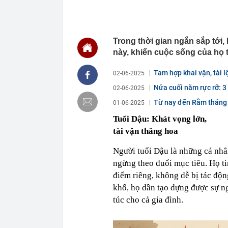
ngay trong th
00:01
VNPT nắm giữ 
Viettel Global
00:01
Nắm trong ta
Trong thời gian ngắn sắp tới, 
MWG chỉ nga
này, khiến cuộc sống của họ 
00:01
Khám xét ngôi
5 thỏi vàng gi
Tam hợp khai vận, tài l
02-06-2025
23:28
4 dấu hiệu nh
Nửa cuối năm rực rỡ: 3
02-06-2025
23:12
Quốc gia có l
Từ nay đến Rằm tháng 5
vượt Hàn Quốc
01-06-2025
tiến,...
23:01
Người bán trá
Tuổi Dậu: Khát vọng lớn,
nghề lại kiểm 
tài vận thăng hoa
23:00
Tiếp viên tàu
sao nhiều hơn
Người tuổi Dậu là những cá nhâ
22:34
Cụ bà 70 tuổi
ngừng theo đuổi mục tiêu. Họ t
biết bí quyết
điểm riêng, không dễ bị tác độn
22:34
Ngôi nhà chứ
khổ, họ dần tạo dựng được sự n
22:31
Giá vàng vượt
túc cho cả gia đình.
22:30
Một doanh ngh