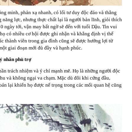
ông minh, phản xạ nhanh, có lối tư duy độc đáo và thẳng
năng lực, nhưng thực chất lại là người bản lĩnh, giỏi thích
10 ngày tới, vận may bất ngờ sẽ đến với tuổi Dậu. Tin vui
, họ có nhiều cơ hội được ghi nhận và khẳng định vị thế
ác thành viên trong gia đình cũng sẽ được hưởng lợi từ
một giai đoạn mới đủ đầy và hạnh phúc.
ý nhân phù trợ
thần trách nhiệm và ý chí mạnh mẽ. Họ là những người độc
 chu và không ngại va chạm. Mặc dù đôi khi cứng đầu,
oán lại khiến họ được nể trọng trong các mối quan hệ cũng