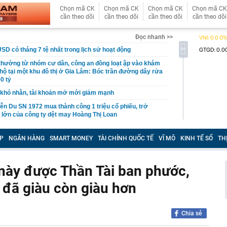
Chọn mã CK
Chọn mã CK
Chọn mã CK
Chọn mã CK
cần theo dõi
cần theo dõi
cần theo dõi
cần theo dõi
Đọc nhanh >>
USD có tháng 7 tệ nhất trong lịch sử hoạt động
 thường từ nhóm cư dân, công an đồng loạt ập vào khám
 hộ tại một khu đô thị ở Gia Lâm: Bóc trần đường dây rửa
0 tỷ
khó nhằn, tài khoản mở mới giảm mạnh
ễn Du SN 1972 mua thành công 1 triệu cổ phiếu, trở
 lớn của công ty dệt may Hoàng Thị Loan
đỉnh núi cao thứ 5 Việt Nam, là “ cột mốc thiêng liêng đẹp
ng” ở độ cao trên 3.000m, điểm đến "trong mơ" của dân
P
NGÂN HÀNG
SMART MONEY
TÀI CHÍNH QUỐC TẾ
VĨ MÔ
KINH TẾ SỐ
TH
 hệ thống y khoa tư nhân sở hữu 14 bệnh viện, 2.900
vừa được vinh danh "Hệ thống Y khoa tốt nhất Việt Nam
p này được Thần Tài ban phước,
 đã giàu còn giàu hơn
hoán bị HoSE cắt margin trong tháng 8
iệp Việt thu hơn 1 tỷ USD ở nước ngoài trong nửa đầu
i nhuận tăng hơn 120%
Chia sẻ
Vietcap dự phóng VN-Index có thể chạm mốc 1.885 điểm