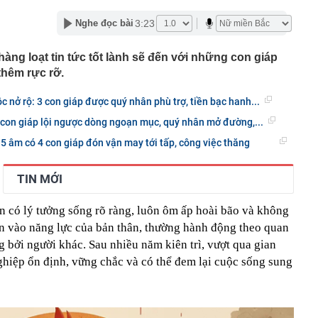
áng 8
lượng tiền hơn 62.000 tỷ đồng, lớn hơn cả Vinhomes,
3:23
Nghe đọc bài
y Điện Máy Xanh, Bách Hóa Xanh, An Khang, vốn hóa
hàng loạt tin tức tốt lành sẽ đến với những con giáp
ng DMX
thêm rực rỡ.
 nhà cổ, phát hiện 'kho báu' gồm 1.000 đồng tiền vàng và
ấu trong nhiều ngăn bí mật - giá trị hơn 18 tỷ đồng
ộc nở rộ: 3 con giáp được quý nhân phù trợ, tiền bạc hanh...
ận biết ngôi nhà có phong thuỷ không thuận lợi
 con giáp lội ngược dòng ngoạn mục, quý nhân mở đường,...
ượng khách đến Việt Nam đông nhất 7 tháng đầu năm,
 âm có 4 con giáp đón vận may tới tấp, công việc thăng
 và Nga, gấp gần 6 lần Ấn Độ
i cây tiết lộ: Khách thường chọn quả to, người trong
tra 5 chi tiết này trước
TIN MỚI
 cao tốc quỳ gối 1h an ủi khách: 7 năm sau ở khách sạn 5
 ở nhà, bay hạng thương gia
n có lý tưởng sống rõ ràng, luôn ôm ấp hoài bão và không
 có xương trẻ khỏe như phụ nữ 30, bác sĩ kinh ngạc khi
in vào năng lực của bản thân, thường hành động theo quan
g bởi người khác. Sau nhiều năm kiên trì, vượt qua gian
a đựng tâm huyết của NSND Tự Long
ghiệp ổn định, vững chắc và có thể đem lại cuộc sống sung
 4.300 USD/ounce, chuyên gia dự báo đỉnh mới
iệp dầu khí đem hơn 42.200 tỷ đồng gửi ngân hàng