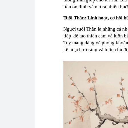
tiền ổn định và mở ra nhiều hướn
Tuổi Thân: Linh hoạt, cơ hội b
Người tuổi Thân là những cá nhâ
tiếp, dễ tạo thiện cảm và luôn b
Tuy mang dáng vẻ phóng khoáng,
kế hoạch rõ ràng và luôn chủ đ