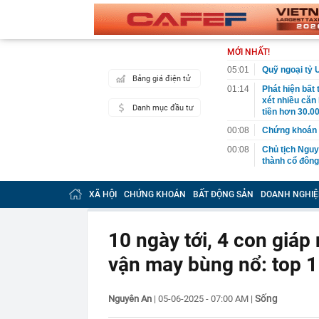
MỚI NHẤT!
05:01
Quỹ ngoại tỷ 
Bảng giá điện tử
01:14
Phát hiện bất
xét nhiều căn
Danh mục đầu tư
tiền hơn 30.00
00:08
Chứng khoán 
00:08
Chủ tịch Nguy
thành cổ đông
00:05
Ít người biết 
nhất biên cươ
XÃ HỘI
CHỨNG KHOÁN
BẤT ĐỘNG SẢN
DOANH NGHIỆ
trekking
00:05
Việt Nam có 1
giường bệnh, 
10 ngày tới, 4 con giá
2026"
vận may bùng nổ: top 1
00:05
56 mã chứng k
00:03
Một doanh ngh
năm 2026, lợ
Sống
Nguyên An
|
05-06-2025 - 07:00 AM
|
00:03
Chứng khoán 