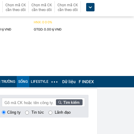
Chọn mã CK
Chọn mã CK
Chọn mã CK
cần theo dõi
cần theo dõi
cần theo dõi
Dữ liệu
F INDEX
Ị TRƯỜNG
SỐNG
LIFESTYLE
Công ty
Tin tức
Lãnh đạo