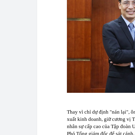
Thay vì chỉ dự định "nán lại", 
xuất kinh doanh, giữ cương vị 
nhân sự cấp cao của Tập đoàn U
Phó Tổng giám đốc để sát cánh, 