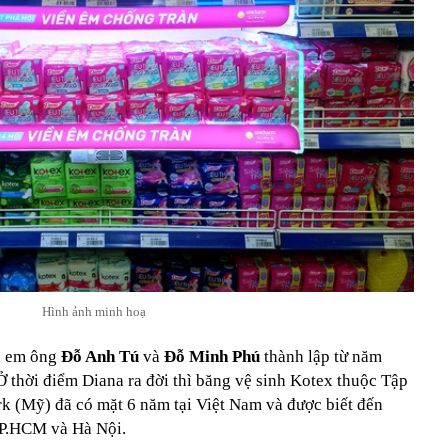
Hình ảnh minh hoạ
h em ông
Đỗ Anh Tú
và
Đỗ Minh Phú
thành lập từ năm
 thời điểm Diana ra đời thì băng vệ sinh Kotex thuộc Tập
k (Mỹ) đã có mặt 6 năm tại Việt Nam và được biết đến
 TP.HCM và Hà Nội.