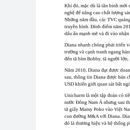
Khi đó, mặc dù là tân binh mới 
nghệ để nâng cao chất lượng sả
Những năm đầu, các TVC quảng c
truyền hình. Đỉnh điểm năm 2010
dấu ấn mạnh mẽ và đi vào nhận 
Diana nhanh chóng phát triển và
trường và cạnh tranh ngang hàn
đến tã bỉm Bobby, tã người lớn
Năm 2010, Diana đạt được doanh
sau, thông tin Diana được bán 
USD khiến giới quan sát bất ngờ
Unicharm là một tập đoàn có tiề
nước Đông Nam Á nhưng sau thờ
tã giấy Mamy Poko vào Việt Na
con đường M&A với Diana. Dia
đó là thương hiệu và hệ thống p