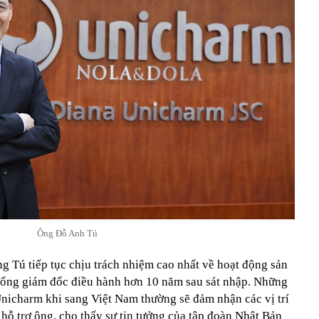
Ông Đỗ Anh Tú
ông Tú tiếp tục chịu trách nhiệm cao nhất về hoạt động sản
Tổng giám đốc điều hành hơn 10 năm sau sát nhập. Những
nicharm khi sang Việt Nam thường sẽ đảm nhận các vị trí
hỗ trợ ông, cho thấy sự tin tưởng của tập đoàn Nhật Bản