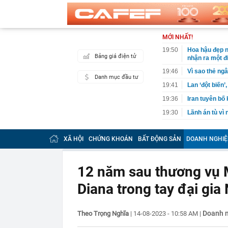
MỚI NHẤT!
19:50
Hoa hậu đẹp n
Bảng giá điện tử
nhận ra một đ
19:46
Vì sao thẻ ngâ
Danh mục đầu tư
19:41
Lan ‘đột biến’
19:36
Iran tuyên bố
19:30
Lãnh án tù vì
19:29
VPBank "cảnh 
XÃ HỘI
CHỨNG KHOÁN
BẤT ĐỘNG SẢN
DOANH NGHIỆ
19:29
Tịch thu 65,5 
19:25
Hãng xe của t
1,4 tỷ dân
12 năm sau thương vụ 
19:23
Ra quyết định
Diana trong tay đại gia
19:20
Cristiano Ron
19:18
Nóng: Khám x
Doanh 
Theo Trọng Nghĩa
|
14-08-2023 - 10:58 AM
|
19:15
Vietlott 6/8 -
6/8/2026