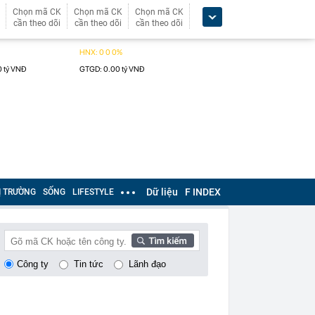
Chọn mã CK
Chọn mã CK
Chọn mã CK
cần theo dõi
cần theo dõi
cần theo dõi
Dữ liệu
F INDEX
Ị TRƯỜNG
SỐNG
LIFESTYLE
Công ty
Tin tức
Lãnh đạo