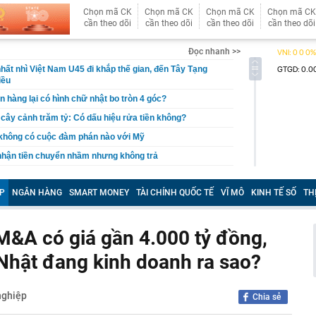
Chọn mã CK
Chọn mã CK
Chọn mã CK
Chọn mã CK
cần theo dõi
cần theo dõi
cần theo dõi
cần theo dõi
Đọc nhanh >>
hất nhì Việt Nam U45 đi khắp thế gian, đến Tây Tạng
iều
n hàng lại có hình chữ nhật bo tròn 4 góc?
, cây cảnh trăm tỷ: Có dấu hiệu rửa tiền không?
 không có cuộc đàm phán nào với Mỹ
 nhận tiền chuyển nhầm nhưng không trả
báo đỏ" về rủi ro lừa đảo gắn mác "vé nội bộ"
P
NGÂN HÀNG
SMART MONEY
TÀI CHÍNH QUỐC TẾ
VĨ MÔ
KINH TẾ SỐ
TH
tỷ đồng tiền mặt và loạt thiết bị bí mật trong một căn hộ
ỷ phú Phạm Nhật Vượng cán mốc 60 đại lý tại quốc gia
M&A có giá gần 4.000 tỷ đồng,
 khởi tố Võ Thị Mai SN 1973 cùng 8 người khác
 Nhật đang kinh doanh ra sao?
aldo khoe dàn siêu xe triệu USD trong gara cá nhân
ét nơi ở của Huấn Hoa Hồng
nghiệp
Chia sẻ
 Xổ số Power 6/55 - Kết quả xổ số Vietlott hôm nay