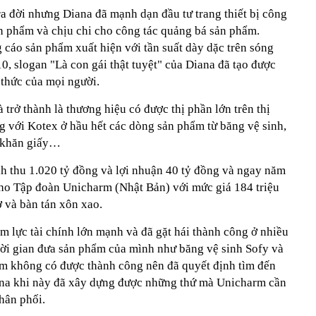
ra đời nhưng Diana đã mạnh dạn đầu tư trang thiết bị công
n phẩm và chịu chi cho công tác quảng bá sản phẩm.
áo sản phẩm xuất hiện với tần suất dày dặc trên sóng
, slogan "Là con gái thật tuyệt" của Diana đã tạo được
thức của mọi người.
 trở thành là thương hiệu có được thị phần lớn trên thị
g với Kotex ở hầu hết các dòng sản phẩm từ băng vệ sinh,
, khăn giấy…
 thu 1.020 tỷ đồng và lợi nhuận 40 tỷ đồng và ngay năm
cho Tập đoàn Unicharm (Nhật Bản) với mức giá 184 triệu
 và bàn tán xôn xao.
m lực tài chính lớn mạnh và đã gặt hái thành công ở nhiều
i gian đưa sản phẩm của mình như băng vệ sinh Sofy và
m không có được thành công nên đã quyết định tìm đến
na khi này đã xây dựng được những thứ mà Unicharm cần
hân phối.