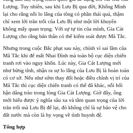
Lượng. Tuy nhiên, sau khi Lưu Bị qua đời, Khổng Minh
lại cho rằng nỗi lo lắng của tông có phần thái quá, thậm
chí xem lời trăn trối của Lưu Bị như một lời khuyên
không mấy quan trọng. Với sự tự tin của mình, Gia Cát
Lượng cho rằng bản thân có thể kiểm soát được Mã Tắc.
Nhưng trong cuộc Bắc phạt sau này, chính vì sai lầm của
Mã Tắc khi để mất Nhai Đình mà toàn bộ cục diện chiến
tranh rơi vào nguy khốn. Lúc này, Gia Cát Lượng mới
như bừng tỉnh, nhận ra sự lo lắng của Lưu Bị là hoàn toàn
có cơ sở. Nếu như sớm thay đổi hoặc điều chỉnh vị trí của
Mã Tắc thì cục diện chiến tranh có thể đã khác, nỗi hối
hận dâng trào trong lòng Gia Cát Lượng. Giờ đây, ông
mới hiểu được ý nghĩa sâu xa và tầm quan trọng của lời
trăn trối mà Lưu Bị để lại, đó không chỉ là sự bảo vệ cho
đất nước mà còn là hy vọng về tình huynh đệ.
Tổng hợp