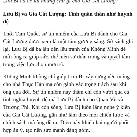
Lưu Bị đã để lại những chữ gì cho Gia Cát Lượng?
Lưu Bị và Gia Cát Lượng: Tình quân thần như huynh
đệ
Thời Tam Quốc, sự tín nhiệm của Lưu Bị dành cho Gia
Cát Lượng được xem là một tấm gương sáng. Sử sách ghi
lại, Lưu Bị đã ba lần đến lều tranh của Khổng Minh để
mời ông ra giúp sức, thể hiện sự thận trọng và quyết tâm
trong việc lựa chọn mưu sĩ.
Khổng Minh không chỉ giúp Lưu Bị xây dựng nền móng
cho nhà Thục Hán mà còn gánh vác trọng trách sau khi
ông qua đời. Sự tín nhiệm này thậm chí còn vượt qua cả
tình nghĩa huynh đệ mà Lưu Bị dành cho Quan Vũ và
Trương Phi. Khi còn sống, Lưu Bị luôn lắng nghe ý kiến
của Gia Cát Lượng, gần như làm theo mọi chiến lược và
chính sách mà ông đề ra. Điều này khiến hai người phối
hợp ăn ý, tạo nên sức mạnh đáng gờm.