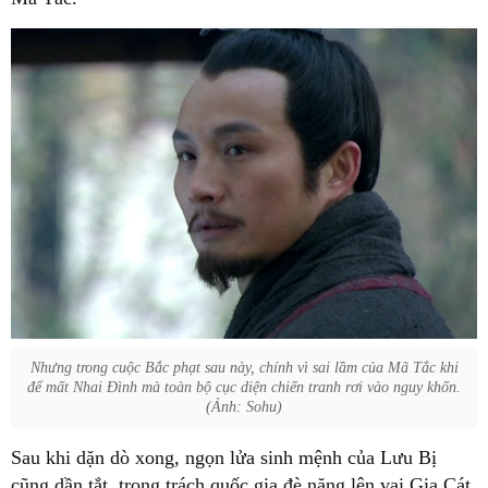
Nhưng trong cuộc Bắc phạt sau này, chính vì sai lầm của Mã Tắc khi
để mất Nhai Đình mà toàn bộ cục diện chiến tranh rơi vào nguy khốn.
(Ảnh: Sohu)
Sau khi dặn dò xong, ngọn lửa sinh mệnh của Lưu Bị
cũng dần tắt, trọng trách quốc gia đè nặng lên vai Gia Cát