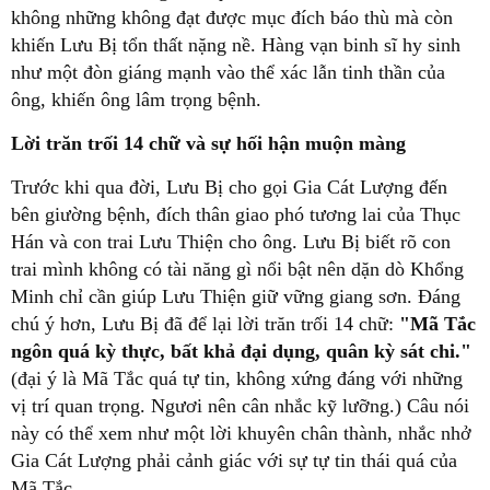
không những không đạt được mục đích báo thù mà còn
khiến Lưu Bị tổn thất nặng nề. Hàng vạn binh sĩ hy sinh
như một đòn giáng mạnh vào thể xác lẫn tinh thần của
ông, khiến ông lâm trọng bệnh.
Lời trăn trối 14 chữ và sự hối hận muộn màng
Trước khi qua đời, Lưu Bị cho gọi Gia Cát Lượng đến
bên giường bệnh, đích thân giao phó tương lai của Thục
Hán và con trai Lưu Thiện cho ông. Lưu Bị biết rõ con
trai mình không có tài năng gì nổi bật nên dặn dò Khổng
Minh chỉ cần giúp Lưu Thiện giữ vững giang sơn. Đáng
chú ý hơn, Lưu Bị đã để lại lời trăn trối 14 chữ:
"Mã Tắc
ngôn quá kỳ thực, bất khả đại dụng, quân kỳ sát chi."
(đại ý là Mã Tắc quá tự tin, không xứng đáng với những
vị trí quan trọng. Ngươi nên cân nhắc kỹ lưỡng.) Câu nói
này có thể xem như một lời khuyên chân thành, nhắc nhở
Gia Cát Lượng phải cảnh giác với sự tự tin thái quá của
Mã Tắc.