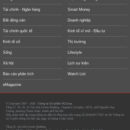
Tài chính - Ngân hàng
Smart Money
Bất động sản
Doanh nghiệp
Tài chính quốc tế
Kinh tế vĩ mô - Đầu tư
Kinh tế số
Thị trường
Sống
Lifestyle
Xã hội
Lịch sự kiện
Báo cáo phân tích
Watch List
eMagazine
© Copyright 2007 - 2026 -
Công ty Cổ phần VCCorp.
Tầng 17, 19, 20, 21 Toà nhà Center Building - Hapulico Complex, Số 01, phố Nguyễn Huy
Tưởng, phường Thanh Xuân, thành phố Hà Nội
Giấy phép thiết lập trang thông tin điện tử tổng hợp trên mạng số 2216/GP-TTĐT do Sở Thông tin
và Truyền thông Hà Nội cấp ngày 10 tháng 4 năm 2019.
Tầng 21, tòa nhà Center Building.