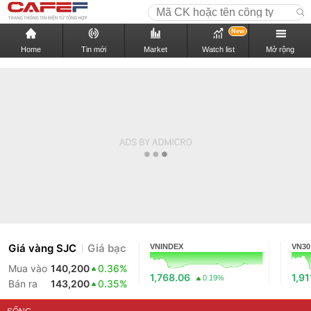
New
Home
Tin mới
Market
Watch list
Mở rộng
Giá vàng SJC
Giá bạc
VNINDEX
VN30
Mua vào
140,200
0.36%
1,768.06
1,91
0.19%
Bán ra
143,200
0.35%