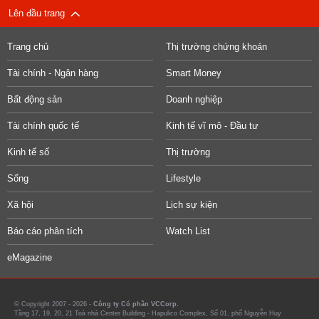
Lên đầu trang
Trang chủ
Thị trường chứng khoán
Tài chính - Ngân hàng
Smart Money
Bất động sản
Doanh nghiệp
Tài chính quốc tế
Kinh tế vĩ mô - Đầu tư
Kinh tế số
Thị trường
Sống
Lifestyle
Xã hội
Lịch sự kiện
Báo cáo phân tích
Watch List
eMagazine
© Copyright 2007 - 2026 -
Công ty Cổ phần VCCorp.
Tầng 17, 19, 20, 21 Toà nhà Center Building - Hapulico Complex, Số 01, phố Nguyễn Huy