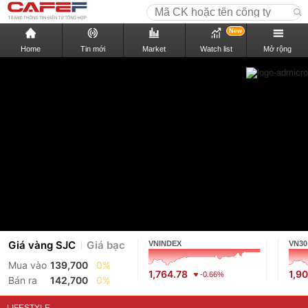
New
Home
Tin mới
Market
Watch list
Mở rộng
Giá vàng SJC
Giá bạc
VNINDEX
VN30
Mua vào
139,700
0%
1,764.78
1,9
-0.66%
Bán ra
142,700
0%