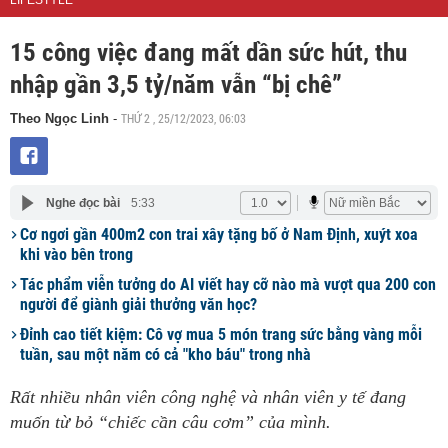
LIFESTYLE
15 công việc đang mất dần sức hút, thu
nhập gần 3,5 tỷ/năm vẫn “bị chê”
THỨ 2 , 25/12/2023, 06:03
Theo Ngọc Linh
-
Nghe đọc bài
5:33
Cơ ngơi gần 400m2 con trai xây tặng bố ở Nam Định, xuýt xoa
khi vào bên trong
Tác phẩm viễn tưởng do AI viết hay cỡ nào mà vượt qua 200 con
người để giành giải thưởng văn học?
Đỉnh cao tiết kiệm: Cô vợ mua 5 món trang sức bằng vàng mỗi
tuần, sau một năm có cả "kho báu" trong nhà
Rất nhiều nhân viên công nghệ và nhân viên y tế đang
muốn từ bỏ “chiếc cần câu cơm” của mình.