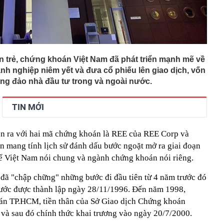
on trẻ, chứng khoán Việt Nam đã phát triển mạnh mẽ về
nh nghiệp niêm yết và đưa cổ phiếu lên giao dịch, vốn
ồng đảo nhà đầu tư trong và ngoài nước.
TIN MỚI
n ra với hai mã chứng khoán là REE của REE Corp và
 mang tính lịch sử đánh dấu bước ngoặt mở ra giai đoạn
 tế Việt Nam nói chung và ngành chứng khoán nói riêng.
đã "chập chững" những bước đi đầu tiên từ 4 năm trước đó
ớc được thành lập ngày 28/11/1996. Đến năm 1998,
án TP.HCM, tiền thân của Sở Giao dịch Chứng khoán
à sau đó chính thức khai trương vào ngày 20/7/2000.