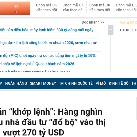
Chọn mã CK
Chọn mã CK
Chọn mã CK
Chọn mã CK
cần theo dõi
cần theo dõi
cần theo dõi
cần theo dõi
Đọc nhanh >>
 Việt bán điều hòa, máy lạnh kiếm 330 tỷ đồng mỗi ngày
 học dự kiến lịch công bố điểm chuẩn 2026, sớm nhất từ
 đội (MIC) chốt ngày trả cổ tức bằng tiền mặt tỷ lệ 10%
 nhất về lịch nghỉ lễ Quốc khánh năm 2026
cơ sở năng lượng trọng yếu của Ukraine
 và chế độ thai sản khi sinh con thứ hai
P
NGÂN HÀNG
SMART MONEY
TÀI CHÍNH QUỐC TẾ
VĨ MÔ
KINH TẾ SỐ
TH
ục là 'vua doanh số' toàn cầu, BYD muốn vượt mặt nhưng
hanh hơn' ở một điểm
t quán cà phê đều có 3 size đồ uống?
n “khớp lệnh”: Hàng nghìn
ậm mô hình AI mới trước lo ngại an ninh mạng
Nguyễn Thị Hằng SN 1987 liên quan đến số tiền 14 tỷ
 nhà đầu tư “đổ bộ” vào thị
 vượt 270 tỷ USD
ễn Cao Minh SN 2000