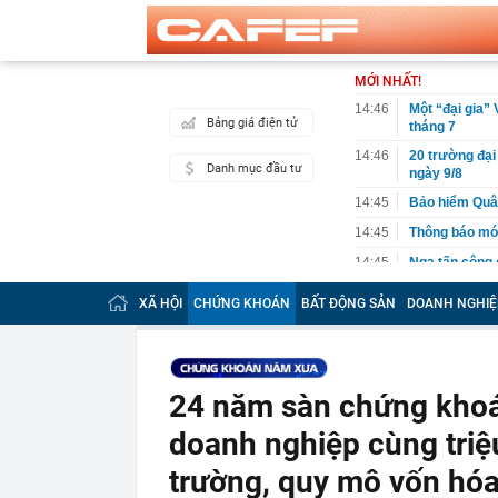
MỚI NHẤT!
14:46
Một “đại gia”
Bảng giá điện tử
tháng 7
14:46
20 trường đại
Danh mục đầu tư
ngày 9/8
14:45
Bảo hiểm Quân
14:45
Thông báo mới
14:45
Nga tấn công 
14:45
Thời gian nghỉ
XÃ HỘI
CHỨNG KHOÁN
BẤT ĐỘNG SẢN
DOANH NGHIỆ
14:43
Toyota tiếp t
người Nhật 'n
14:40
Vì sao hầu hế
24 năm sàn chứng khoá
14:30
OpenAI làm ch
14:22
Bắt tạm giam 
doanh nghiệp cùng triệu
đồng
trường, quy mô vốn hóa
14:20
Tử hình Nguy