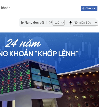
 khách hàng vừa mua gần 20 tấn vàng
g khoán
xuất giảm 30% thuế thu nhập cho hộ kinh doanh, doanh
Chia sẻ
nh thu đến 10 tỷ đồng
n lọt top đẹp nhất thế giới: Về Việt Nam làm Á hậu là phụ,
ứ này là chính
11:03
Nghe đọc bài
 du lịch lớn nhất Trung Quốc: Ép khách sạn ký hợp đồng
 tác không thể tự quyết định giá
hoạch đấu giá 8 lô đất tại Khu đô thị mới Thủ Thiêm
3 thói quen này chứng tỏ họ đang sống giả tạo với chính
nh báo quan trọng đến người thường xuyên nhận tiền
 siêu đập thủy điện lớn nhất thế giới, gấp 3 lần Tam
ng giềng Tây Nam lo ngại, lập tức ra đề nghị với Bắc
chuyển 1,1 tỷ đồng vào tài khoản của chính mình, người
ng an chặn giao dịch