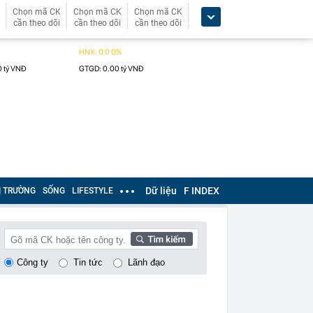
Chọn mã CK
Chọn mã CK
Chọn mã CK
cần theo dõi
cần theo dõi
cần theo dõi
Dữ liệu
F INDEX
Ị TRƯỜNG
SỐNG
LIFESTYLE
Công ty
Tin tức
Lãnh đạo