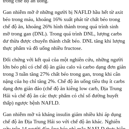
trong chế độ ăn uống.
Gan nhiễm mỡ ở những người bị NAFLD hầu hết từ axit
béo trong máu, khoảng 16% xuất phát từ chất béo trong
chế độ ăn, khoảng 26% hình thành trong quá trình sinh
mỡ trong gan (DNL). Trong quá trình DNL, ​​lượng carbs
dư thừa được chuyển thành chất béo. DNL tăng khi lượng
thực phẩm và đồ uống nhiều fructose.
Đối chứng với kết quả của một nghiên cứu, những người
lớn béo phì có chế độ ăn giàu calo và carbo dạng đơn giản
trong 3 tuần tăng 27% chất béo trong gan, trong khi cân
nặng của họ chỉ tăng 2%. Chế độ ăn uống tiêu thụ ít carbs
dạng đơn giản đảo (chế độ ăn kiêng low carb, Địa Trung
Hải và chế độ ăn các thực phẩm có chỉ số đường huyết
thấp) ngược bệnh NAFLD.
Gan nhiễm mỡ và kháng insulin giảm nhiều khi áp dụng
chế độ ăn Địa Trung Hải so với chế độ ăn khác. Nghiên
cứu trên 14 người đàn ông béo phì mắc NAFLD thực hiện