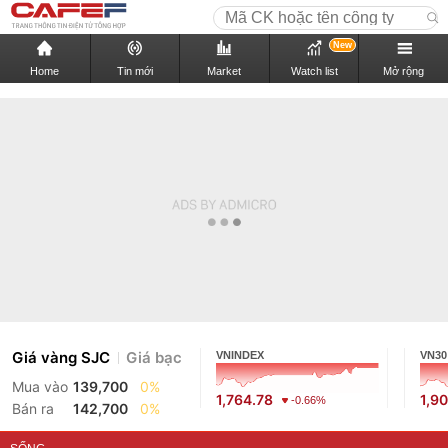
New
Home
Tin mới
Market
Watch list
Mở rộng
Giá vàng SJC
Giá bạc
VNINDEX
VN30
Mua vào
139,700
0%
1,764.78
1,9
-0.66%
Bán ra
142,700
0%