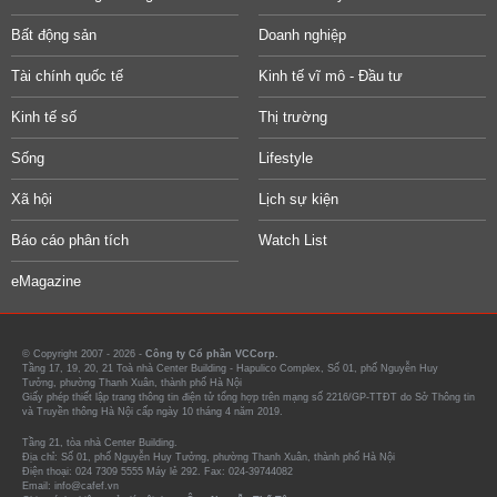
Bất động sản
Doanh nghiệp
Tài chính quốc tế
Kinh tế vĩ mô - Đầu tư
Kinh tế số
Thị trường
Sống
Lifestyle
Xã hội
Lịch sự kiện
Báo cáo phân tích
Watch List
eMagazine
© Copyright 2007 - 2026 -
Công ty Cổ phần VCCorp.
Tầng 17, 19, 20, 21 Toà nhà Center Building - Hapulico Complex, Số 01, phố Nguyễn Huy
Tưởng, phường Thanh Xuân, thành phố Hà Nội
Giấy phép thiết lập trang thông tin điện tử tổng hợp trên mạng số 2216/GP-TTĐT do Sở Thông tin
và Truyền thông Hà Nội cấp ngày 10 tháng 4 năm 2019.
Tầng 21, tòa nhà Center Building.
Địa chỉ: Số 01, phố Nguyễn Huy Tưởng, phường Thanh Xuân, thành phố Hà Nội
Điện thoại: 024 7309 5555 Máy lẻ 292. Fax: 024-39744082
Email: info@cafef.vn