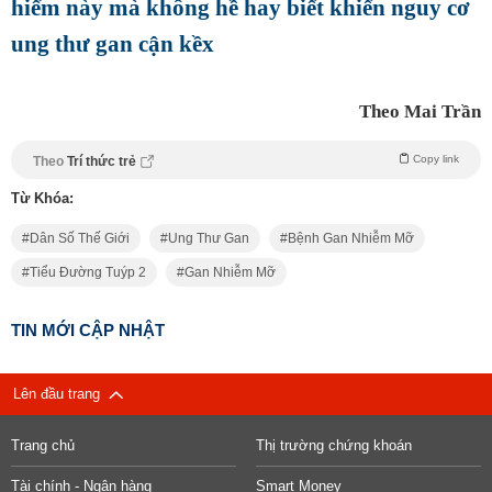
hiểm này mà không hề hay biết khiến nguy cơ
ung thư gan cận kềx
Theo Mai Trần
Copy link
Theo
Trí thức trẻ
Từ Khóa:
Dân Số Thế Giới
Ung Thư Gan
Bệnh Gan Nhiễm Mỡ
Tiểu Đường Tuýp 2
Gan Nhiễm Mỡ
TIN MỚI CẬP NHẬT
Lên đầu trang
Trang chủ
Thị trường chứng khoán
Tài chính - Ngân hàng
Smart Money