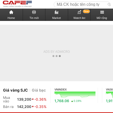
New
Home
Tin mới
Market
Watch list
Mở rộng
Giá vàng SJC
Giá bạc
VNINDEX
VN30
Mua
139,200
-0.36%
1,768.06
1,91
vào
0.19%
Bán ra
142,200
-0.35%