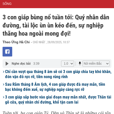
SỐNG
3 con giáp bùng nổ tuần tới: Quý nhân dẫn
đường, tài lộc ùn ùn kéo đến, sự nghiệp
thăng hoa ngoài mong đợi!
CHỦ NHẬT , 28/09/2025, 10:37
Theo Ứng Hà Chi
-
Nghe đọc bài
3:39
Chỉ cần vượt qua tháng 8 âm sẽ có 3 con giáp chia tay khó khăn,
đón vận đỏ rực rỡ, tiền nong rủng rỉnh
Sau Rằm tháng 8 Âm lịch, 4 con giáp được đà may mắn, tiền
bạc không đếm xuể, sự nghiệp ngày càng rực rỡ
3 con giáp sắp bước vào giai đoạn may mắn nhất, được Thần tài
gõ cửa, quý nhân chỉ đường, khổ tận cam lai
Tuần tới, ba con giáp Tý, Dần và Thìn sẽ là những cái tên