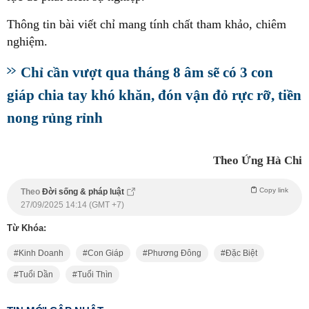
Thông tin bài viết chỉ mang tính chất tham khảo, chiêm
nghiệm.
Chỉ cần vượt qua tháng 8 âm sẽ có 3 con
giáp chia tay khó khăn, đón vận đỏ rực rỡ, tiền
nong rủng rỉnh
Theo Ứng Hà Chi
Copy link
Theo
Đời sống & pháp luật
27/09/2025 14:14 (GMT +7)
Từ Khóa:
Kinh Doanh
Con Giáp
Phương Đông
Đặc Biệt
Tuổi Dần
Tuổi Thìn