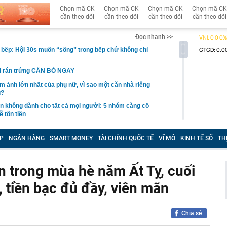
Chọn mã CK
Chọn mã CK
Chọn mã CK
Chọn mã CK
cần theo dõi
cần theo dõi
cần theo dõi
cần theo dõi
Đọc nhanh >>
r bếp: Hội 30s muốn “sống” trong bếp chứ không chỉ
hi rán trứng CẦN BỎ NGAY
ám ảnh lớn nhất của phụ nữ, vì sao một căn nhà riêng
u?
giản không dành cho tất cả mọi người: 5 nhóm càng cố
ễ tốn tiền
 dụng chỉ có thời hạn 5 năm?
P
NGÂN HÀNG
SMART MONEY
TÀI CHÍNH QUỐC TẾ
VĨ MÔ
KINH TẾ SỐ
TH
 danh sách cắt margin, gồm loạt cổ phiếu “hot” HVN,
gờ trở lại, khối ngoại tung 2.200 tỷ đồng mua ròng cổ
n trong mùa hè năm Ất Tỵ, cuối
m chỉ trong 5 phiên
tiền bạc đủ đầy, viên mãn
iệp thép với 2.700 lao động đang nợ Trung Quốc gần 1,3
an trọng đang trở lại trên thị trường chứng khoán
Chia sẻ
 50 tuổi ăn cà tím mỗi ngày để chữa tiểu đường, 3 tháng
: "Ông ăn gì thế?"