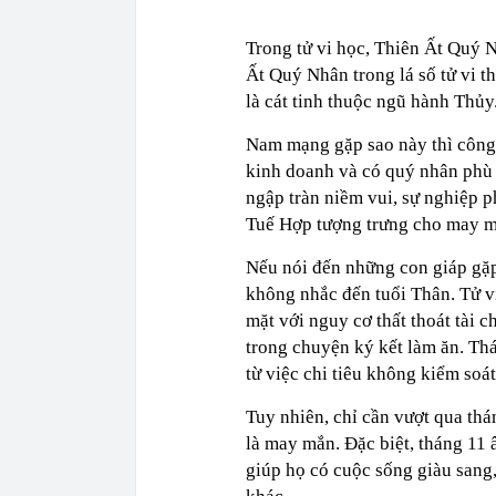
Trong tử vi học, Thiên Ất Quý Nh
Ất Quý Nhân trong lá số tử vi t
là cát tinh thuộc ngũ hành Thủy
Nam mạng gặp sao này thì công d
kinh doanh và có quý nhân phù 
ngập tràn niềm vui, sự nghiệp p
Tuế Hợp tượng trưng cho may mắ
Nếu nói đến những con giáp gặp 
không nhắc đến tuổi Thân. Tử vi
mặt với nguy cơ thất thoát tài c
trong chuyện ký kết làm ăn. Thá
từ việc chi tiêu không kiểm soát
Tuy nhiên, chỉ cần vượt qua thá
là may mắn. Đặc biệt, tháng 11 
giúp họ có cuộc sống giàu sang,