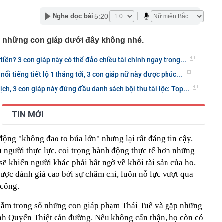
 bán biệt thự 9 phòng ngủ ở TP.HCM giá gốc 600 tỷ, giảm
5:20
Nghe đọc bài
ng bố phim Tết 2027, nghe tên ai cũng quả quyết “chắc
 những con giáp dưới đây không nhé.
phẩm”
pple giấu kín suốt 15 năm trên iPhone
iền? 3 con giáp này có thể đảo chiều tài chính ngay trong...
àng nhiều gia đình không còn phơi quần áo ở ban công?
ổi tiếng tiết lộ 1 tháng tới, 3 con giáp nữ này được phúc...
 ngoài trời đang được dùng theo 1 cách rất khác
ch, 3 con giáp này đứng đầu danh sách bội thu tài lộc: Top...
n thuộc có khả năng tích tụ kim loại nặng, người Việt
nguồn gốc trước khi sử dụng
ịch đi học trở lại của học sinh 34 tỉnh, thành phố sau kỳ
TIN MỚI
Việt hầu như món nào cũng có hành lá?
 động "không đao to búa lớn" nhưng lại rất đáng tin cậy.
g quà, 5 câu nói này đủ sức khiến mối quan hệ phụ
 người thực lực, coi trọng hành động thực tế hơn những
viên gắn bó khăng khít, con trẻ được hưởng lợi!
 sẽ khiến người khác phải bất ngờ về khối tài sản của họ.
ích Crimea, phá hủy hệ thống phòng không 15 triệu USD
ược đánh giá cao bởi sự chăm chỉ, luôn nỗ lực vượt qua
 công.
m đốc Nhà hát Chèo Quân đội mua ô tô tặng sinh nhật
m 12 tuổi
nằm trong số những con giáp phạm Thái Tuế và gặp những
tinh Quyển Thiệt cản đường. Nếu không cẩn thận, họ còn có