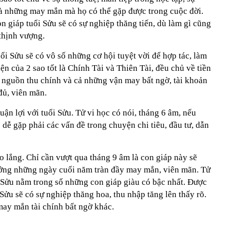
à những may mắn mà họ có thể gặp được trong cuộc đời.
on giáp tuổi Sửu sẽ có sự nghiệp thăng tiến, dù làm gì cũng
 thịnh vượng.
uổi Sửu sẽ có vô số những cơ hội tuyệt vời để hợp tác, làm
iện của 2 sao tốt là Chính Tài và Thiên Tài, đều chủ về tiền
ó nguồn thu chính và cả những vận may bất ngờ, tài khoản
đủ, viên mãn.
ận lợi với tuổi Sửu. Tử vi học có nói, tháng 6 âm, nếu
 dễ gặp phải các vấn đề trong chuyện chi tiêu, đầu tư, dẫn
o lắng. Chỉ cần vượt qua tháng 9 âm là con giáp này sẽ
ưởng những ngày cuối năm tràn đầy may mắn, viên mãn. Tử
i Sửu nằm trong số những con giáp giàu có bậc nhất. Được
 Sửu sẽ có sự nghiệp thăng hoa, thu nhập tăng lên thấy rõ.
may mắn tài chính bất ngờ khác.