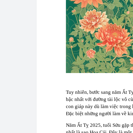
Tuy nhiên, bước sang năm Ất Tỵ
bậc nhất với đường tài lộc vô c
con giáp này dù làm việc trong 
Đặc biệt những người làm về kin
Năm Ất Tỵ 2025, tuổi Sửu gặp th
nhất là sao Hoa Cái. Đây là một 