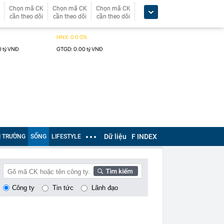
Chọn mã CK
Chọn mã CK
Chọn mã CK
cần theo dõi
cần theo dõi
cần theo dõi
Dữ liệu
F INDEX
Ị TRƯỜNG
SỐNG
LIFESTYLE
Công ty
Tin tức
Lãnh đạo