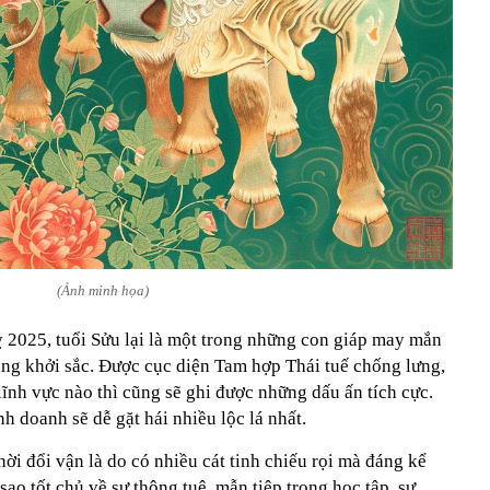
(Ảnh minh họa)
 2025, tuổi Sửu lại là một trong những con giáp may mắn
ùng khởi sắc. Được cục diện Tam hợp Thái tuế chống lưng,
lĩnh vực nào thì cũng sẽ ghi được những dấu ấn tích cực.
h doanh sẽ dễ gặt hái nhiều lộc lá nhất.
ời đổi vận là do có nhiều cát tinh chiếu rọi mà đáng kể
sao tốt chủ về sự thông tuệ, mẫn tiệp trong học tập, sự