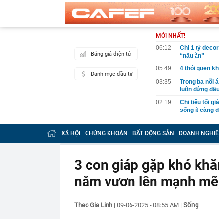
MỚI NHẤT!
06:12
Chi 1 tỷ deco
Bảng giá điện tử
“nấu ăn”
05:49
4 thói quen k
Danh mục đầu tư
03:35
Trong ba nỗi 
luôn đứng đầ
02:19
Chi tiêu tối 
sống ít càng d
01:07
Vì sao thẻ tín
XÃ HỘI
CHỨNG KHOÁN
BẤT ĐỘNG SẢN
DOANH NGHIỆ
00:52
HOSE cập nhật
DGC, DMX...
00:12
Tiền lớn bất n
3 con giáp gặp khó khă
phiếu Việt Na
năm vươn lên mạnh mẽ, 
00:05
Một doanh ngh
tỷ USD
00:04
Một yếu tố qu
Sống
Theo Gia Linh
|
09-06-2025 - 08:55 AM
|
23:40
Người đàn ông
sau bác sĩ hỏi