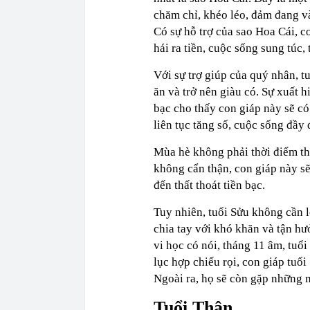
chăm chỉ, khéo léo, đảm đang v
Có sự hỗ trợ của sao Hoa Cái, c
hái ra tiền, cuộc sống sung túc,
Với sự trợ giúp của quý nhân, t
ăn và trở nên giàu có. Sự xuất h
bạc cho thấy con giáp này sẽ c
liên tục tăng số, cuộc sống đầy 
Mùa hè không phải thời điểm thu
không cẩn thận, con giáp này sẽ
đến thất thoát tiền bạc.
Tuy nhiên, tuổi Sửu không cần l
chia tay với khó khăn và tận h
vi học có nói, tháng 11 âm, tuổ
lục hợp chiếu rọi, con giáp tuổi
Ngoài ra, họ sẽ còn gặp những 
Tuổi Thân