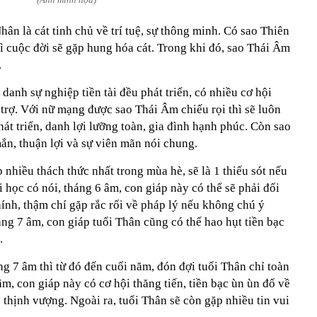
ân là cát tinh chủ về trí tuệ, sự thông minh. Có sao Thiên
hì cuộc đời sẽ gặp hung hóa cát. Trong khi đó, sao Thái Âm
.
anh sự nghiệp tiền tài đều phát triển, có nhiều cơ hội
trợ. Với nữ mạng được sao Thái Âm chiếu rọi thì sẽ luôn
hát triển, danh lợi lưỡng toàn, gia đình hạnh phúc. Còn sao
n, thuận lợi và sự viên mãn nói chung.
nhiều thách thức nhất trong mùa hè, sẽ là 1 thiếu sót nếu
 học có nói, tháng 6 âm, con giáp này có thể sẽ phải đối
hính, thậm chí gặp rắc rối về pháp lý nếu không chú ý
ng 7 âm, con giáp tuổi Thân cũng có thể hao hụt tiền bạc
.
ng 7 âm thì từ đó đến cuối năm, đón đợi tuổi Thân chỉ toàn
âm, con giáp này có cơ hội thăng tiến, tiền bạc ùn ùn đổ về
 thịnh vượng. Ngoài ra, tuổi Thân sẽ còn gặp nhiều tin vui