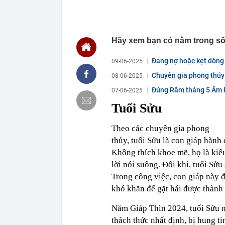
23:34
Nam ca sĩ rao
còn 400 tỷ
23:28
Trấn Thành cô
Hãy xem bạn có nằm trong số
chắn là siêu 
23:14
Bí mật được A
Đang nợ hoặc kẹt dòng t
09-06-2025
22:56
Vì sao ngày c
Chuyên gia phong thủy n
08-06-2025
Vài mét vuông
Đúng Rằm tháng 5 Âm lị
22:48
5 LOẠI rau que
07-06-2025
nên cẩn thận 
Tuổi Sửu
22:28
CHÍNH THỨC: L
nghỉ hè
Theo các chuyên gia phong
22:25
Vì sao đồ ăn 
thủy, tuổi Sửu là con giáp hành
22:07
Không cần tặn
Không thích khoe mẽ, họ là kiểu
huynh - giáo 
lời nói suông. Đôi khi, tuổi Sửu
22:03
Ukraine tập k
của Nga
Trong công việc, con giáp này đ
khó khăn để gặt hái được thành
22:02
Nam NSND, Giá
vợ thiếu tá ké
Năm Giáp Thìn 2024, tuổi Sửu 
thách thức nhất định, bị hung 