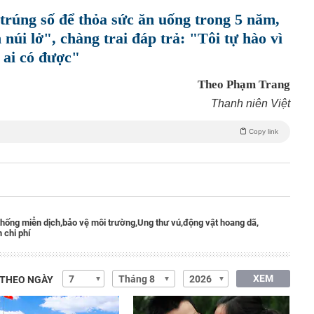
 trúng số để thỏa sức ăn uống trong 5 năm,
núi lở", chàng trai đáp trả: "Tôi tự hào vì
 ai có được"
Theo Phạm Trang
Thanh niên Việt
Copy link
thống miễn dịch,
bảo vệ môi trường,
Ung thư vú,
động vật hoang dã,
m chi phí
XEM
 THEO NGÀY