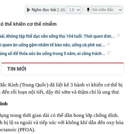
 - Campuchia
2:45
Nghe đọc bài
được coi là thước đo sức khỏe kinh tế toàn cầu tăng cao
trong lịch sử: Chuyện gì đang diễn ra?
ó thể khiến cơ thể nhiễm
riệu/tháng, cho con học trường công vẫn không đủ sống
chi tiết con số mới thấy điều gây tranh cãi
ái, không tập thể dục vẫn sống thọ 104 tuổi: Thói quen đơn...
nghiên cứu 5 lần, 7 lượt, lúc thì nói sinh con mùa Xuân
úc lại nói mùa Đông, mùa Thu: Rốt cuộc là mùa nào?
hói quen ăn uống gặm nhấm tế bào não, uống cà phê sai...
hua xuất hiện nước màu vàng sau khi mở nắp?
úng số để thỏa sức ăn uống trong 5 năm, ai cũng trách...
 6 chị em góp tiền xây cho bố mẹ: Chi phí 1,08 tỷ đồng,
ến tất cả ngỡ ngàng
TIN MỚI
ấy rắn bò vào nhà, lời khuyên cho tất cả mọi người lưu ý
ó thêm khu công nghiệp hơn 2.100 tỷ đồng tại tỉnh “thủ
ệp” nước ta, nơi Vingroup, Sun Group, T&T cùng hiện
ắc Kinh (Trung Quốc) đã liệt kê 3 hành vi khiến cơ thể bị
 đến rối loạn nội tiết, dậy thì sớm và thậm chí là ung thư.
ne cũ vừa bị Apple "khai tử"
dính
g tiện vi phạm trong danh sách sau nhanh chóng nộp
eo Nghị định 168
ụng trong thời gian dài có thể dần bong lớp chống dính.
D hay NDT, một đồng tiền khác vừa được 'vũ khí hoá'
h bị lộ ra ngoài và tiếp xúc với không khí dẫn đến oxy hóa
ooctanoic (PFOA).