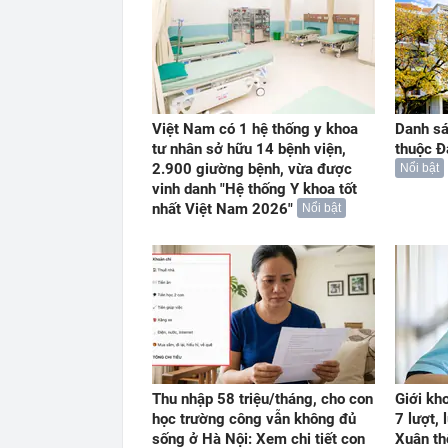
Việt Nam có 1 hệ thống y khoa
Danh sá
tư nhân sở hữu 14 bệnh viện,
thuộc Đ
2.900 giường bệnh, vừa được
Nổi bật
vinh danh "Hệ thống Y khoa tốt
nhất Việt Nam 2026"
Nổi bật
Thu nhập 58 triệu/tháng, cho con
Giới kh
học trường công vẫn không đủ
7 lượt, 
sống ở Hà Nội: Xem chi tiết con
Xuân th