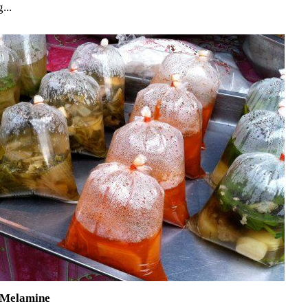
...
u Melamine