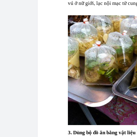
vú ở nữ giới, lạc nội mạc tử cung
3. Dùng bộ đồ ăn bằng vật liệ