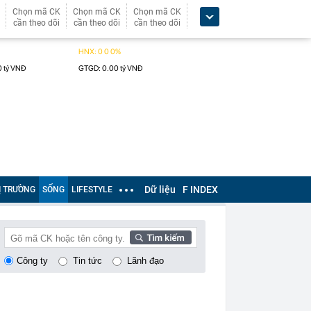
Chọn mã CK
Chọn mã CK
Chọn mã CK
cần theo dõi
cần theo dõi
cần theo dõi
Dữ liệu
F INDEX
Ị TRƯỜNG
SỐNG
LIFESTYLE
Công ty
Tin tức
Lãnh đạo