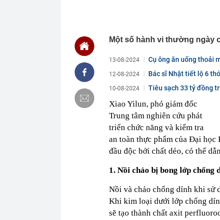
giới Việt Nam
10:30
Giá kim loại 
chưa từng có 
Một số hành vi thường ngày c
10:30
Thu nhập 58 t
ở Hà Nội: Xem 
Cụ ông ăn uống thoải m
13-08-2024
10:29
Giới khoa học 
thông minh, l
Bác sĩ Nhật tiết lộ 6 t
12-08-2024
10:27
Vì sao sữa c
Tiêu sạch 33 tỷ đồng tr
10-08-2024
10:26
Căn nhà ở quê
Xiao Yilun, phó giám đốc
thành quả khi
Trung tâm nghiên cứu phát
10:25
Cuối tháng th
triển chức năng và kiểm tra
10:24
Taseco Land c
phủ công nghi
an toàn thực phẩm của Đại học B
diện
đầu độc bởi chất dẻo, có thể dẫn
10:19
Cách bán iPho
1. Nồi chảo bị bong lớp chống 
10:19
550 chủ phươn
phạt nguội th
Nồi và chảo chống dính khi sử d
10:18
Không phải US
Khi kim loại dưới lớp chống dín
sẽ tạo thành chất axit perfluor