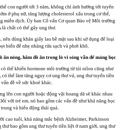
ơ thể con người tới 3 năm, không chỉ ảnh hưởng tới tuyến
m ở phụ nữ, tăng lượng cholesterol xấu trong cơ thể,
ng miễn dịch. Ủy ban Cố vấn Cơ quan Bảo vệ Môi trường
là chất có thể gây ung thư.
, nên dùng khăn giấy lau bề mặt sau khi sử dụng để loại
ọt biển để nhẹ nhàng rửa sạch và phơi khô.
 đồ ăn nóng, hâm đồ ăn trong lò vi sóng vẫn để màng bọc
u có thể khiến hormone môi trường từ túi nilon cũng như
có thể làm tăng nguy cơ ung thư vú, ung thư tuyến tiền
g vấn đề về sức khoẻ khác.
ng lên con người hoặc động vật hoang dã sẽ khác nhau
. Đối với trẻ em, nó bao gồm các vấn đề như khả năng học
trung và hiếu động thái quá.
ười cao tuổi, khả năng mắc bệnh Alzheimer, Parkinson
thư bao gồm ung thư tuyến tiền liệt ở nam giới, ung thư