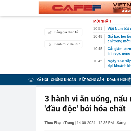
MỚI NHẤT!
10:51
Việt Nam bắt 
Bảng giá điện tử
10:49
Giá bạc leo lê
chỉ trong một
Danh mục đầu tư
10:45
Cắt giảm, đơn 
lĩnh vực nông
10:45
Ngày 12/8 sắp
đợi khoảnh kh
10:42
Tin vào lời q
online cho con
XÃ HỘI
CHỨNG KHOÁN
BẤT ĐỘNG SẢN
DOANH NGHIỆ
10:41
Kỷ lục Guinne
liệu
3 hành vi ăn uống, nấu
10:41
Samsung, Appl
đang xuất hiệ
'đầu độc' bởi hóa chất
10:40
[CLIP]: Toàn 
10:36
Thông tin chấ
Sống
Theo Phạm Trang
|
14-08-2024 - 12:35 PM
|
bay Đức
10:33
FUTA Express 