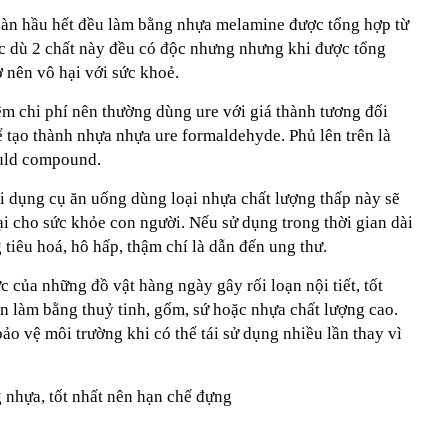
àn hầu hết đều làm bằng nhựa melamine được tổng hợp từ
 dù 2 chất này đều có độc nhưng nhưng khi được tổng
 nên vô hại với sức khoẻ.
iệm chi phí nên thường dùng ure với giá thành tương đối
 tạo thành nhựa nhựa ure formaldehyde. Phủ lên trên là
uld compound.
i dụng cụ ăn uống dùng loại nhựa chất lượng thấp này sẽ
i cho sức khỏe con người. Nếu sử dụng trong thời gian dài
 tiêu hoá, hô hấp, thậm chí là dẫn đến ung thư.
c của những đồ vật hàng ngày gây rối loạn nội tiết, tốt
n làm bằng thuỷ tinh, gốm, sứ hoặc nhựa chất lượng cao.
ảo vệ môi trường khi có thể tái sử dụng nhiều lần thay vì
nhựa, tốt nhất nên hạn chế đựng