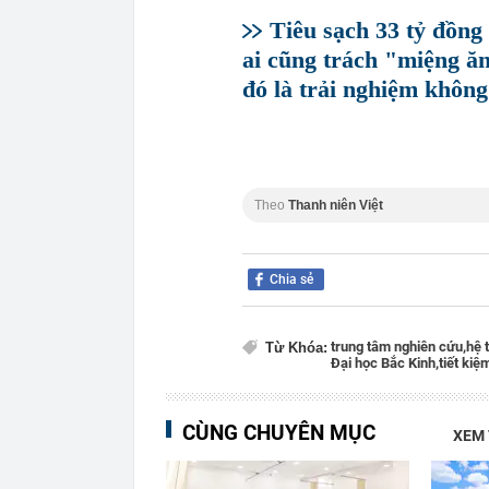
Tiêu sạch 33 tỷ đồng
ai cũng trách "miệng ăn 
đó là trải nghiệm không
Theo
Thanh niên Việt
Chia sẻ
trung tâm nghiên cứu,
hệ 
Từ Khóa:
Đại học Bắc Kinh,
tiết kiệ
CÙNG CHUYÊN MỤC
XEM