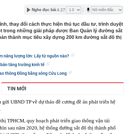
4:27
Nghe đọc bài
àng hoàng kể lại khoảnh khắc chợ Biên Hòa bốc cháy
 hơn 5 lần, Nam Hoa (NHT) mở rộng hai trụ cột sau tái
nh, thay đổi cách thực hiện thủ tục đầu tư, trình duyệt
ột trong những giải pháp được Ban Quản lý đường sắt
ấn sai phạm xuất khẩu sầu riêng
àn thành mục tiêu xây dựng 200 km đường sắt đô thị
 tại tòa Riviera - cửa ngõ tổ hợp 12 tòa tháp ven sông của
 khu Nam TP.HCM?
 6/8 tại SJC, Bảo Tín Minh Châu, Bảo Tín Mạnh Hải, DOJI,
ệm năng lượng lớn: Lấy từ nguồn nào?
 bản tăng trưởng kinh tế
g lớn" Vingroup, Sun Group, T&T... đổ về, đang xây sân
 10 thế giới, sắp đón thêm 48 dự án với tổng vốn đầu tư
giao thông Đồng bằng sông Cửu Long
ặc khu của VN có loạt công trình hơn 137.000 tỷ đồng sẽ
TIN MỚI
iếng 1,5 tỷ người dùng
oại cá "ngậm" nhiều vi nhựa bậc nhất
 gửi UBND TP về dự thảo đề cương đề án phát triển hệ
ơn 6,2ha đất đợt 2 làm dự án Tiên Dương Park City
.
ể một công ty con
thị TPHCM, quy hoạch phát triển giao thông vận tải
n sau năm 2020, hệ thống đường sắt đô thị thành phố