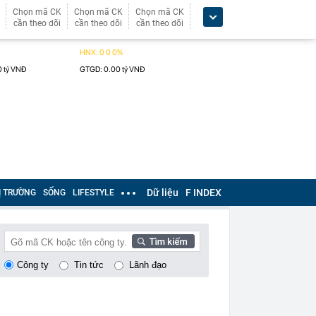
Chọn mã CK
Chọn mã CK
Chọn mã CK
cần theo dõi
cần theo dõi
cần theo dõi
Dữ liệu
F INDEX
Ị TRƯỜNG
SỐNG
LIFESTYLE
Công ty
Tin tức
Lãnh đạo