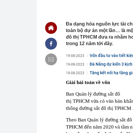
tầng
08:05
Nhân chứng b
08:04
Lãi ròng tăng
Đa dạng hóa nguồn lực tài chí
cấu trúc
toàn bộ dự án một lần… là m
08:02
'Nóng' chất v
đô thị TPHCM đưa ra nhằm ho
08:00
Có gì đặc biệt
trong 12 năm tới đây.
Sunshine tại
07:58
Giá vàng ngày
Vốn đầu tư vào tiết ki
19-08-2023
Phú Quý,...
Đà Nẵng dự kiến 3 kịch
19-08-2023
07:58
Tỉnh được "ôn
bay 5 sao top
Tăng kết nối hạ tầng 
19-08-2023
gần 7 tỷ USD
Giải bài toán về vốn
07:55
Từ tháng 9, đ
phổ cập thứ t
Ban Quản lý đường sắt đô
07:54
Phát hiện 3 l
thị TPHCM vừa có văn bản khẩn
07:53
Hà Nội giao h
thống đường sắt đô thị TPHCM 
07:52
YeaH1 giải th
Theo Ban Quản lý đường sắt đô 
TPHCM đến năm 2020 và tầm nhì