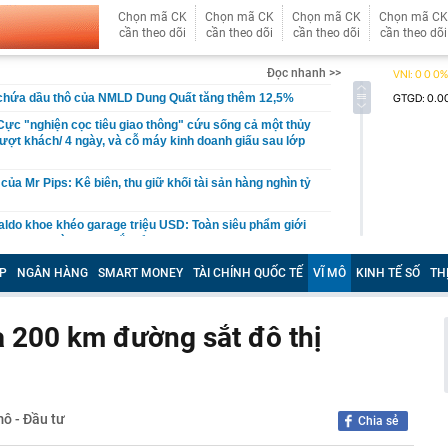
Chọn mã CK
Chọn mã CK
Chọn mã CK
Chọn mã CK
cần theo dõi
cần theo dõi
cần theo dõi
cần theo dõi
Đọc nhanh >>
 chứa dầu thô của NMLD Dung Quất tăng thêm 12,5%
ực "nghiện cọc tiêu giao thông" cứu sống cả một thủy
lượt khách/ 4 ngày, và cỗ máy kinh doanh giấu sau lớp
của Mr Pips: Kê biên, thu giữ khối tài sản hàng nghìn tỷ
aldo khoe khéo garage triệu USD: Toàn siêu phẩm giới
n Bugatti và Ferrari đắt đỏ
 hơn 332.000 tỷ đồng để làm điều đặc biệt này
P
NGÂN HÀNG
SMART MONEY
TÀI CHÍNH QUỐC TẾ
VĨ MÔ
KINH TẾ SỐ
TH
ê của Công Vinh
4 thói quen này chứng tỏ EQ của họ rất thấp mà không
a 200 km đường sắt đô thị
 xuất làm tuyến cao tốc dài 55 km kết nối tới siêu dự án
ỷ đồng
ga lại khiến thế giới choáng ngợp vì những gì họ có thể
mô - Đầu tư
Chia sẻ
cũ phố cổ Hà Nội sắp được xây dựng thành tòa nhà 21