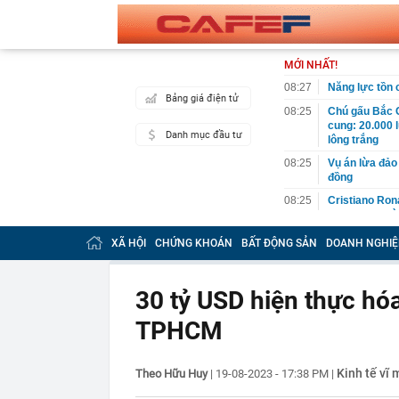
MỚI NHẤT!
08:27
Năng lực tồn
Bảng giá điện tử
08:25
Chú gấu Bắc C
cung: 20.000 
Danh mục đầu tư
lông trắng
08:25
Vụ án lừa đảo 
đồng
08:25
Cristiano Ron
hạn, quy tụ dà
08:12
Vĩnh Long chi
XÃ HỘI
CHỨNG KHOÁN
BẤT ĐỘNG SẢN
DOANH NGHIỆ
08:12
Căn nhà ở qu
08:12
Một người có 
30 tỷ USD hiện thực hó
hề nhận ra
TPHCM
08:11
Quảng Ninh đề
hơn 235.000 t
08:11
Một lần nữa, N
Kinh tế vĩ 
Theo Hữu Huy
|
19-08-2023 - 17:38 PM
|
tạo ra
08:10
Khu chung cư 