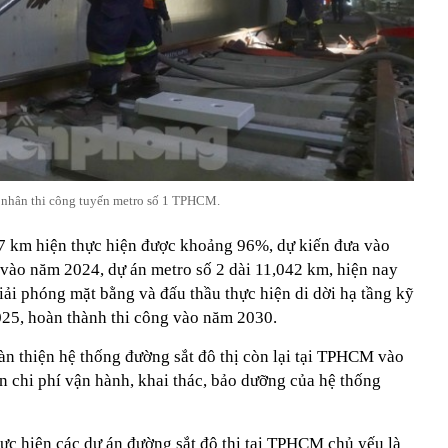
nhân thi công tuyến metro số 1 TPHCM.
9,7 km hiện thực hiện được khoảng 96%, dự kiến đưa vào
 vào năm 2024, dự án metro số 2 dài 11,042 km, hiện nay
iải phóng mặt bằng và đấu thầu thực hiện di dời hạ tầng kỹ
025, hoàn thành thi công vào năm 2030.
àn thiện hệ thống đường sắt đô thị còn lại tại TPHCM vào
n chi phí vận hành, khai thác, bảo dưỡng của hệ thống
hực hiện các dự án đường sắt đô thị tại TPHCM chủ yếu là