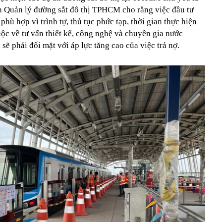
 Quản lý đường sắt đô thị TPHCM cho rằng việc đầu tư
ù hợp vì trình tự, thủ tục phức tạp, thời gian thực hiện
huộc về tư vấn thiết kế, công nghệ và chuyên gia nước
sẽ phải đối mặt với áp lực tăng cao của việc trả nợ.