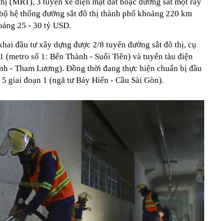
hị (MRT), 3 tuyến xe điện mặt đất hoặc đường sắt một ray
 bộ hệ thống đường sắt đô thị thành phố khoảng 220 km
oảng 25 - 30 tỷ USD.
khai đầu tư xây dựng được 2/8 tuyến đường sắt đô thị, cụ
 1 (metro số 1: Bến Thành - Suối Tiên) và tuyến tàu điện
nh - Tham Lương). Đồng thời đang thực hiện chuẩn bị đầu
ố 5 giai đoạn 1 (ngã tư Bảy Hiển - Cầu Sài Gòn).