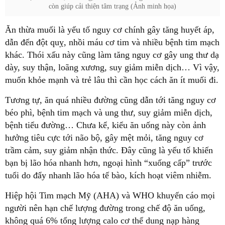
còn giúp cải thiện tâm trạng (Ảnh minh họa)
Ăn thừa muối là yếu tố nguy cơ chính gây tăng huyết áp,
dẫn đến đột quỵ, nhồi máu cơ tim và nhiều bệnh tim mạch
khác. Thói xấu này cũng làm tăng nguy cơ gây ung thư dạ
dày, suy thận, loãng xương, suy giảm miễn dịch… Vì vậy,
muốn khỏe mạnh và trẻ lâu thì cần học cách ăn ít muối đi.
Tương tự, ăn quá nhiều đường cũng dẫn tới tăng nguy cơ
béo phì, bệnh tim mạch và ung thư, suy giảm miễn dịch,
bệnh tiểu đường… Chưa kể, kiểu ăn uống này còn ảnh
hưởng tiêu cực tới não bộ, gây mệt mỏi, tăng nguy cơ
trầm cảm, suy giảm nhận thức. Đây cũng là yếu tố khiến
bạn bị lão hóa nhanh hơn, ngoại hình “xuống cấp” trước
tuổi do đẩy nhanh lão hóa tế bào, kích hoạt viêm nhiễm.
Hiệp hội Tim mạch Mỹ (AHA) và WHO khuyến cáo mọi
người nên hạn chế lượng đường trong chế độ ăn uống,
không quá 6% tổng lượng calo cơ thể dung nạp hàng