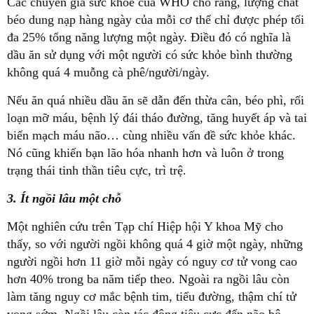
Các chuyên gia sức khỏe của WHO cho rằng, lượng chất
béo dung nạp hàng ngày của mỗi cơ thể chỉ được phép tối
đa 25% tổng năng lượng một ngày. Điều đó có nghĩa là
dầu ăn sử dụng với một người có sức khỏe bình thường
không quá 4 muỗng cà phê/người/ngày.
Nếu ăn quá nhiều dầu ăn sẽ dẫn đến thừa cân, béo phì, rối
loạn mỡ máu, bệnh lý đái tháo đường, tăng huyết áp và tai
biến mạch máu não… cùng nhiều vấn đề sức khỏe khác.
Nó cũng khiến bạn lão hóa nhanh hơn và luôn ở trong
trạng thái tinh thần tiêu cực, trì trệ.
3. Ít ngồi lâu một chỗ
Một nghiên cứu trên Tạp chí Hiệp hội Y khoa Mỹ cho
thấy, so với người ngồi không quá 4 giờ một ngày, những
người ngồi hơn 11 giờ mỗi ngày có nguy cơ tử vong cao
hơn 40% trong ba năm tiếp theo. Ngoài ra ngồi lâu còn
làm tăng nguy cơ mắc bệnh tim, tiểu đường, thậm chí tử
vong sớm. Ngồi lâu còn tác động tiêu cực đến não bộ,