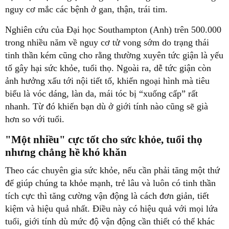
nguy cơ mắc các bệnh ở gan, thận, trái tim.
Nghiên cứu của Đại học Southampton (Anh) trên 500.000
trong nhiều năm về nguy cơ tử vong sớm do trạng thái
tinh thần kém cũng cho rằng thường xuyên tức giận là yếu
tố gây hại sức khỏe, tuổi thọ. Ngoài ra, dễ tức giận còn
ảnh hưởng xấu tới nội tiết tố, khiến ngoại hình mà tiêu
biểu là vóc dáng, làn da, mái tóc bị “xuống cấp” rất
nhanh. Từ đó khiến bạn dù ở giới tính nào cũng sẽ già
hơn so với tuổi.
"Một nhiều" cực tốt cho sức khỏe, tuổi thọ
nhưng chẳng hề khó khăn
Theo các chuyên gia sức khỏe, nếu cần phải tăng một thứ
để giúp chúng ta khỏe mạnh, trẻ lâu và luôn có tinh thần
tích cực thì tăng cường vận động là cách đơn giản, tiết
kiệm và hiệu quả nhất. Điều này có hiệu quả với mọi lứa
tuổi, giới tính dù mức độ vận động cần thiết có thể khác