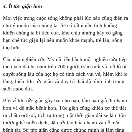
4. Ít tức giận hơn
Mọi việc trong cuộc sống không phải lúc nào cũng diễn ra
như ý muốn của chúng ta. Sẽ có rất nhiều tình huống
khiến chúng ta bị tiêu cực, khó chịu nhưng hãy cố gắng
hạn chế tức giận lại nếu muốn khỏe mạnh, trẻ lâu, sống
thọ hơn.
Các nhà nghiên cứu Mỹ đã tiến hành một nghiên cứu tiếp
theo kéo dài ba năm trên 700 người trăm tuổi và tiết lộ bí
quyết sống lâu của họ: họ có tính cách vui vẻ, hiếm khi lo
lắng, hiếm khi tức giận và duy trì thái độ bình tĩnh trong
suốt cuộc đời.
Bởi vì khi tức giận gây hại cho não, làm não già đi nhanh
hơn và dễ mắc bệnh hơn. Tức giận cũng khiến cơ thể tiết
ra chất cortisol, tích tụ trong một thời gian dài sẽ làm tổn
thương hệ miễn dịch, dẫn tới lão hóa nhanh và dễ mắc
bệnh tật. Sự tức giận cũng được chứng minh là làm tăng