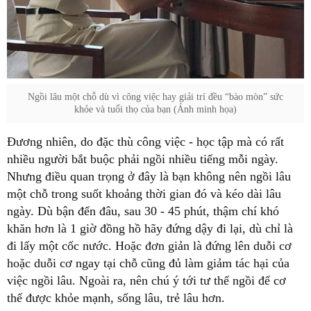
Ngồi lâu một chỗ dù vì công việc hay giải trí đều “bào mòn” sức
khỏe và tuổi thọ của bạn (Ảnh minh họa)
Đương nhiên, do đặc thù công việc - học tập mà có rất
nhiều người bắt buộc phải ngồi nhiều tiếng mỗi ngày.
Nhưng điều quan trọng ở đây là bạn không nên ngồi lâu
một chỗ trong suốt khoảng thời gian đó và kéo dài lâu
ngày. Dù bận đến đâu, sau 30 - 45 phút, thậm chí khó
khăn hơn là 1 giờ đồng hồ hãy đứng dậy đi lại, dù chỉ là
đi lấy một cốc nước. Hoặc đơn giản là đứng lên duỗi cơ
hoặc duỗi cơ ngay tại chỗ cũng đủ làm giảm tác hại của
việc ngồi lâu. Ngoài ra, nên chú ý tới tư thế ngồi để cơ
thể được khỏe mạnh, sống lâu, trẻ lâu hơn.