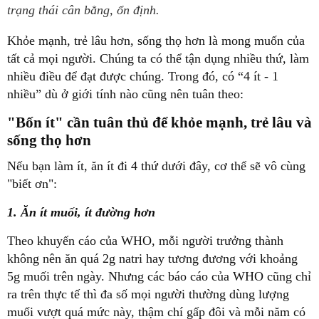
trạng thái cân bằng, ổn định.
Khỏe mạnh, trẻ lâu hơn, sống thọ hơn là mong muốn của
tất cả mọi người. Chúng ta có thể tận dụng nhiều thứ, làm
nhiều điều để đạt được chúng. Trong đó, có “4 ít - 1
nhiều” dù ở giới tính nào cũng nên tuân theo:
"Bốn ít" cần tuân thủ để khỏe mạnh, trẻ lâu và
sống thọ hơn
Nếu bạn làm ít, ăn ít đi 4 thứ dưới đây, cơ thể sẽ vô cùng
"biết ơn":
1. Ăn ít muối, ít đường hơn
Theo khuyến cáo của WHO, mỗi người trưởng thành
không nên ăn quá 2g natri hay tương đương với khoảng
5g muối trên ngày. Nhưng các báo cáo của WHO cũng chỉ
ra trên thực tế thì đa số mọi người thường dùng lượng
muối vượt quá mức này, thậm chí gấp đôi và mỗi năm có