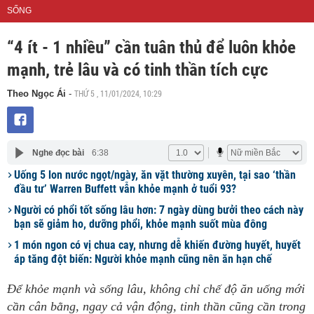
SỐNG
“4 ít - 1 nhiều” cần tuân thủ để luôn khỏe
mạnh, trẻ lâu và có tinh thần tích cực
THỨ 5 , 11/01/2024, 10:29
Theo Ngọc Ái
-
Nghe đọc bài
6:38
Uống 5 lon nước ngọt/ngày, ăn vặt thường xuyên, tại sao ‘thần
đầu tư’ Warren Buffett vẫn khỏe mạnh ở tuổi 93?
Người có phổi tốt sống lâu hơn: 7 ngày dùng bưởi theo cách này
bạn sẽ giảm ho, dưỡng phổi, khỏe mạnh suốt mùa đông
1 món ngon có vị chua cay, nhưng dễ khiến đường huyết, huyết
áp tăng đột biến: Người khỏe mạnh cũng nên ăn hạn chế
Để khỏe mạnh và sống lâu, không chỉ chế độ ăn uống mới
cần cân bằng, ngay cả vận động, tinh thần cũng cần trong