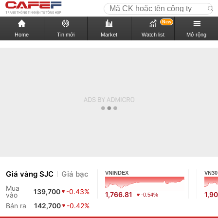
New
Home
Tin mới
Market
Watch list
Mở rộng
Giá vàng SJC
Giá bạc
VNINDEX
VN30
Mua
139,700
-0.43%
1,766.81
1,90
vào
-0.54%
Bán ra
142,700
-0.42%