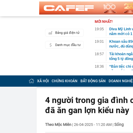
MỚI NHẤT!
19:05
Diva Mỹ Linh 
Bảng giá điện tử
năm mới có 1 l
19:01
Khoan sâu 850 
Danh mục đầu tư
nước, đủ dùn
18:57
Tài khoản ngâ
tổng 5 tỷ đồn
18:36
“Bàn tiệc chỉ 
năm, có hơn 5
18:35
Không phải Mỹ 
XÃ HỘI
CHỨNG KHOÁN
BẤT ĐỘNG SẢN
DOANH NGHIỆ
eo biển Horm
18:35
Trưởng Công a
khách mới
4 người trong gia đình 
18:30
Xuất hiện diễ
đã ăn gan lợn kiểu này
USD do Trung 
18:28
Sắc đỏ bao tr
Sống
Theo Mộc Miên
|
26-04-2025 - 11:20 AM
18:27
Sao nữ mất 2,
|
sống dựa vào