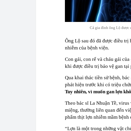
Cả gia đình ông Lộ được 
Ông Lộ sau đó đã được điều trị
nhiễm của bệnh viện.
Con gái, con rể và cháu gái của
khi được điều trị bảo vệ gan tạ
Qua khai thác tiền sử bệnh, bá
phát hiện trước khi có triệu ch
Tuy nhiên, vì muốn gan lợn khôn
Theo bác sĩ La Nhuận Tề, virus
miệng, thường liên quan đến vi
phẩm thịt lợn nhiễm mầm bệnh 
“Lợn là một trong những vật chủ