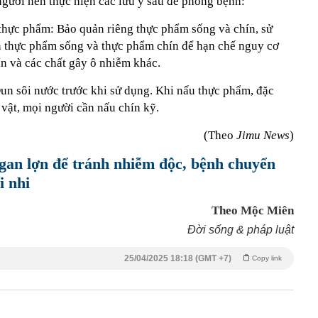
gười nên thực hiện các lưu ý sau để phòng bệnh:
 thực phẩm: Bảo quản riêng thực phẩm sống và chín, sử
ến thực phẩm sống và thực phẩm chín để hạn chế nguy cơ
ẩn và các chất gây ô nhiễm khác.
Đun sôi nước trước khi sử dụng. Khi nấu thực phẩm, đặc
g vật, mọi người cần nấu chín kỹ.
(Theo
Jimu News
)
gan lợn để tránh nhiễm độc, bệnh chuyển
i nhi
Theo Mộc Miên
Đời sống & pháp luật
25/04/2025 18:18 (GMT +7)
Copy link