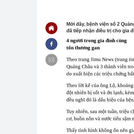
18:26
Bất ngờ: Huấn
slogan nổi tiế
18:26
Vì sao nhiều 
Mới đây, bệnh viện số 2 Quả
18:08
QR thanh toán 
doanh phục vụ
đã tiếp nhận điều trị cho gia 
18:05
Vì sao bạn ch
4 người trong gia đình cùng
được dự báo s
tổn thương gan
18:02
Thừa kế ngôi 
nơi, trị giá h
Theo trang Jimu News (trang tin
18:01
Tin vui: Khách
Quảng Châu và 3 thành viên tro
vé tham quan,
do xuất hiện các triệu chứng bấ
18:00
Phó Bí thư Th
đôn đốc tiến 
Theo lời kể của ông Lộ, khoảng 
18:00
Hà Nội triển k
đột nhiên bị sốt và ớn lạnh, kè
17:53
XSMN 6/8 - K
đều nghĩ đó là dấu hiệu của bệ
17:45
Nhiều chủ cơ
hàng số lượn
Tuy nhiên, sau một tuần, triệu 
17:44
Quy định chuy
cơ, buồn nôn và nước tiểu sậm 
Thấy tình hình không ổn nên gi