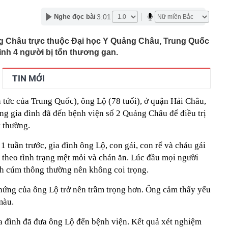
 Hoa Hồng từng là Chủ tịch công ty bất động sản với
ng “có làm thì mới có ăn”
3:01
Nghe đọc bài
gia đình ngày càng thích dùng máy sấy quần áo?
ng Châu trực thuộc Đại học Y Quảng Châu, Trung Quốc
xuyên biên giới - lợi thế cạnh tranh mới của hộ kinh
 khách quốc tế
đình 4 người bị tổn thương gan.
ăm chỉ nhưng tiền vẫn chưa nhiều? Tháng 8, 3 con giáp
ẽ tìm đúng hướng để bứt phá tài chính
TIN MỚI
nhà cũ, người đàn ông phát hiện 100 kg vàng giấu khắp
ơn 105 tỷ đồng
 tức của Trung Quốc), ông Lộ (78 tuổi), ở quận Hải Châu,
 Việt đến quốc gia này có thể tích điểm, điểm đổi được
ng gia đình đã đến bệnh viện số 2 Quảng Châu để điều trị
 quà tặng
t thường.
ường trực Thành ủy Hà Nội Nguyễn Trọng Đông kiểm tra,
độ các dự án trọng điểm
1 tuần trước, gia đình ông Lộ, con gái, con rể và cháu gái
hai thi hành quy định bảo vệ dữ liệu cá nhân
m theo tình trạng mệt mỏi và chán ăn. Lúc đầu mọi người
ết quả XSMN hôm nay thứ Năm ngày 6/8/2026
nh cúm thông thường nên không coi trọng.
 sở kinh doanh sập bẫy mạo danh đặt thực phẩm, mua
g lớn
chứng của ông Lộ trở nên trầm trọng hơn. Ông cảm thấy yếu
ển tiếp về xét thăng hạng viên chức từ 1/7/2026
màu.
a đình đã đưa ông Lộ đến bệnh viện. Kết quả xét nghiệm