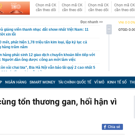
Chọn mã CK
Chọn mã CK
Chọn mã CK
Chọn mã CK
cần theo dõi
cần theo dõi
cần theo dõi
cần theo dõi
Đọc nhanh >>
và giảng viên thanh nhạc đắt show nhất Việt Nam: 11
ời xin lỗi
mét, phát hiện 1,78 triệu tấn kim loại, lập kỷ lục cả
g hàng trăm năm
n hàng phát sinh 12 giao dịch chuyển khoản liên tiếp với
g: Người đàn ông được công an mời làm việc
còn vài chai bia”, Bia Hà Nội vẫn báo lãi quý 2 cao nhất 5
.300 tỷ đồng gửi ngân hàng
- đây mới là quốc gia chuẩn bị bắt tay với Iran quản lý
P
NGÂN HÀNG
SMART MONEY
TÀI CHÍNH QUỐC TẾ
VĨ MÔ
KINH TẾ SỐ
TH
uz
n cửa khẩu Nội Bài lý giải phương án phân làn đón
cùng tổn thương gan, hối hận vì
n biến mới xung quanh dự án đường sắt cao tốc hơn 7 tỷ
Quốc đầu tư: Khoản nợ khủng sẽ đi về đâu?
ùm, cổ phiếu Hoá chất Đức Giang vẫn tăng kịch trần
7 tỷ vì đầu tư chứng khoán, tuyên bố phá sản và phải
Chia sẻ
 bố mẹ