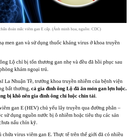
chẩn đoán mắc viêm gan E cấp. (Ảnh minh họa, nguồn: CDC)
 hạ men gan và sử dụng thuốc kháng virus ở khoa truyền
 ông Lộ chỉ bị tổn thương gan nhẹ và đều đã hồi phục sau
i phòng khám ngoại trú.
c sĩ La Nhuận Tề, trưởng khoa truyền nhiễm của bệnh viện
ứng bất thường,
cả gia đình ông Lộ đã ăn món gan lợn luộc.
g bị khô nên gia đình ông chỉ luộc chín tái
.
 viêm gan E (HEV) chủ yếu lây truyền qua đường phân –
ệc sử dụng nguồn nước bị ô nhiễm hoặc tiêu thụ các sản
chưa nấu chín kỹ.
 chứa virus viêm gan E. Thực tế trên thế giới đã có nhiều