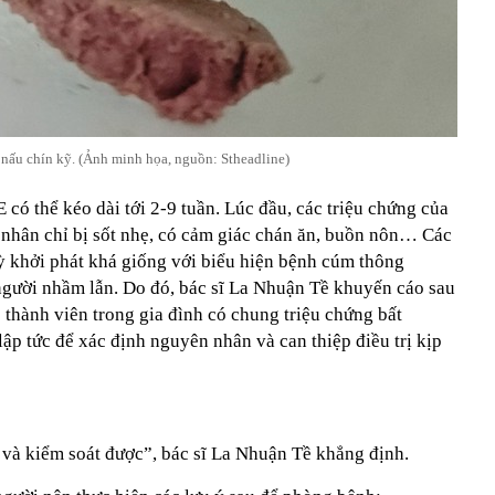
 nấu chín kỹ. (Ảnh minh họa, nguồn: Stheadline)
 có thể kéo dài tới 2-9 tuần. Lúc đầu, các triệu chứng của
 nhân chỉ bị sốt nhẹ, có cảm giác chán ăn, buồn nôn… Các
kỳ khởi phát khá giống với biểu hiện bệnh cúm thông
người nhầm lẫn. Do đó, bác sĩ La Nhuận Tề khuyến cáo sau
 thành viên trong gia đình có chung triệu chứng bất
lập tức để xác định nguyên nhân và can thiệp điều trị kịp
và kiểm soát được”, bác sĩ La Nhuận Tề khẳng định.