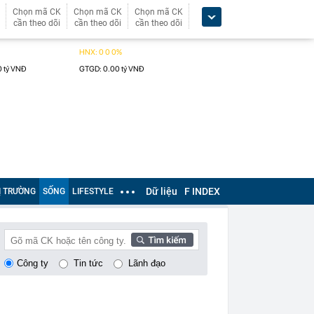
Chọn mã CK
Chọn mã CK
Chọn mã CK
cần theo dõi
cần theo dõi
cần theo dõi
Dữ liệu
F INDEX
Ị TRƯỜNG
SỐNG
LIFESTYLE
Công ty
Tin tức
Lãnh đạo