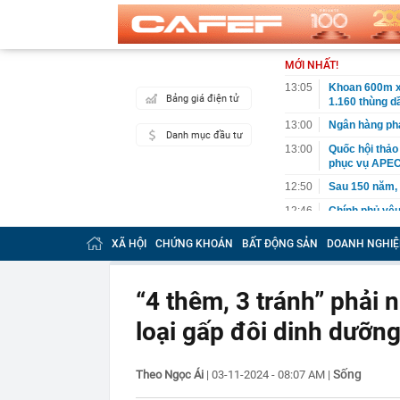
MỚI NHẤT!
13:05
Khoan 600m x
Bảng giá điện tử
1.160 thùng dầ
13:00
Ngân hàng phá
Danh mục đầu tư
13:00
Quốc hội thảo
phục vụ APEC
12:50
Sau 150 năm,
12:46
Chính phủ yêu
thiểu 65%
XÃ HỘI
CHỨNG KHOÁN
BẤT ĐỘNG SẢN
DOANH NGHIỆ
12:45
Chủ cửa hàng h
mỗi sáng
12:35
140 cán bộ, ch
“4 thêm, 3 tránh” phải
giờ sáng
loại gấp đôi dinh dưỡn
12:30
TPHCM hướng đ
đai trên môi 
12:30
Mẫu đồng hồ g
Sống
Theo Ngọc Ái
|
03-11-2024 - 08:07 AM
|
Odyssey và đạ
12:28
Bỏ phố về quê