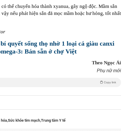
, có thể chuyển hóa thành xyanua, gây ngộ độc. Mầm sắn
ì vậy nếu phát hiện sắn đã mọc mầm hoặc hư hỏng, tốt nhất
tor
ộ bí quyết sống thọ nhờ 1 loại cá giàu canxi
 omega-3: Bán sẵn ở chợ Việt
Theo Ngọc Ái
Phụ nữ mới
Copy link
 hóa,
Sức khỏe tim mạch,
Trung tâm Y tế