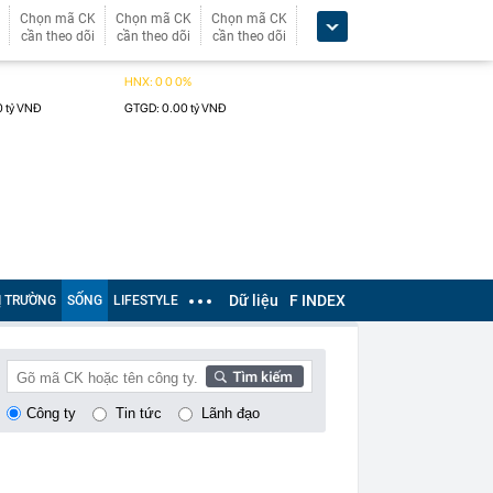
Chọn mã CK
Chọn mã CK
Chọn mã CK
cần theo dõi
cần theo dõi
cần theo dõi
Dữ liệu
F INDEX
Ị TRƯỜNG
SỐNG
LIFESTYLE
Công ty
Tin tức
Lãnh đạo