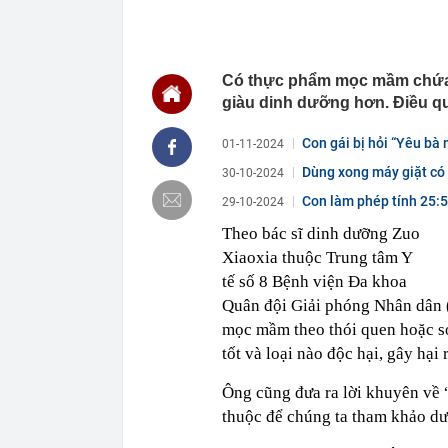
12:19
Tỉnh rộng nh
là đơn vị hành 
12:16
Việt Nam có 1
Có thực phẩm mọc mầm chứa c
Bali, được hà
làm điểm đến
giàu dinh dưỡng hơn. Điều qu
12:15
Từng công bố 
BĐS "khủng" n
Con gái bị hỏi “Yêu bà 
01-11-2024
12:15
Vì sao người 
Dùng xong máy giặt có 
30-10-2024
12:14
Doanh nghiệp 
Con làm phép tính 25:5=
29-10-2024
rộng nhất Việ
Theo bác sĩ dinh dưỡng Zuo
12:13
Hà Nội đồng bộ
Xiaoxia thuộc Trung tâm Y
12:12
Người phụ nữ 
tế số 8 Bệnh viện Đa khoa
món ăn sáng n
Quân đội Giải phóng Nhân dân (
12:03
Ô tô đỗ qua đ
mọc mầm theo thói quen hoặc sở t
12:01
Chốt ngày côn
tốt và loại nào độc hại, gây hại 
12:00
Nợ có khả năn
nào nhiều nhấ
Ông cũng đưa ra lời khuyên về 
thuộc để chúng ta tham khảo dư