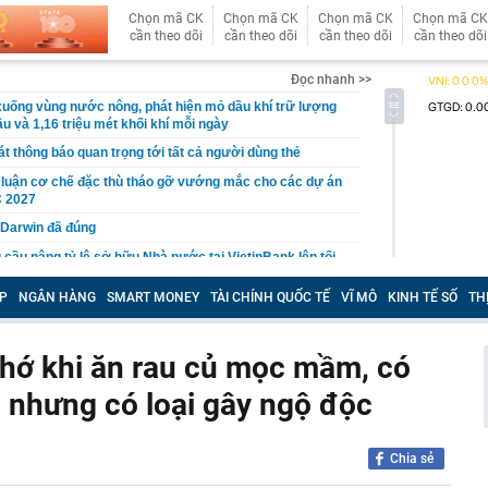
Chọn mã CK
Chọn mã CK
Chọn mã CK
Chọn mã CK
cần theo dõi
cần theo dõi
cần theo dõi
cần theo dõi
Đọc nhanh >>
uống vùng nước nông, phát hiện mỏ dầu khí trữ lượng
u và 1,16 triệu mét khối khí mỗi ngày
t thông báo quan trọng tới tất cả người dùng thẻ
 luận cơ chế đặc thù tháo gỡ vướng mắc cho các dự án
 2027
 Darwin đã đúng
 cầu nâng tỷ lệ sở hữu Nhà nước tại VietinBank lên tối
P
NGÂN HÀNG
SMART MONEY
TÀI CHÍNH QUỐC TẾ
VĨ MÔ
KINH TẾ SỐ
TH
ải sản tiết lộ: Đây là những loại cá họ bán nhiều nhất
iến sĩ đồng loạt kiểm tra tại 5 block chung cư vào đúng 4
 nhớ khi ăn rau củ mọc mầm, có
g nhưng có loại gây ngộ độc
ến công khai quy hoạch, tiến độ giải quyết hồ sơ đất
trường số
iá hơn 200 triệu đồng được dàn sao bom tấn The
o diễn Christopher Nolan cùng yêu thích
Chia sẻ
 làm mô hình nhà miền Tây, thu gần nửa tỉ mỗi năm