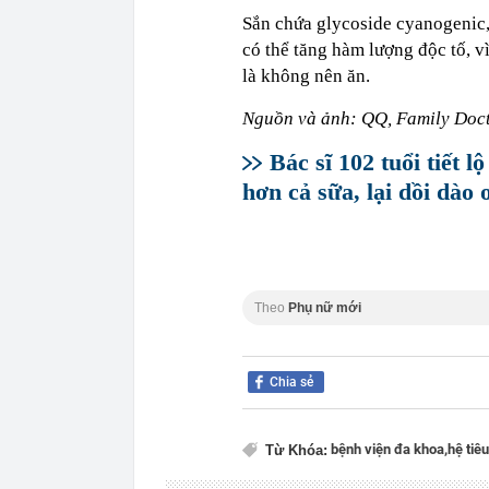
Sắn chứa glycoside cyanogenic
có thể tăng hàm lượng độc tố, v
là không nên ăn.
Nguồn và ảnh: QQ, Family Doc
Bác sĩ 102 tuổi tiết l
hơn cả sữa, lại dồi dào
Theo
Phụ nữ mới
Chia sẻ
bệnh viện đa khoa,
hệ tiêu
Từ Khóa: