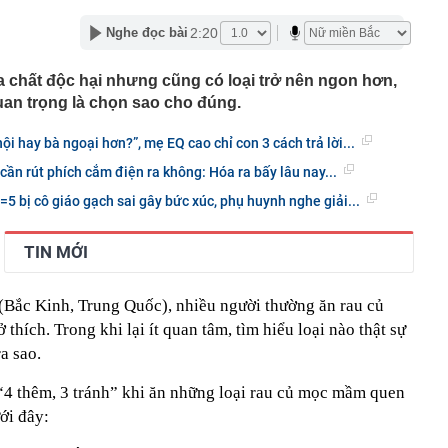
ất đồng bằng sông Cửu Long chính thức được công nhận
2:20
Nghe đọc bài
chính cấp tỉnh loại I
 nơi được tạp chí Mỹ đánh giá đẹp hơn cả Maldives và
hất độc hại nhưng cũng có loại trở nên ngon hơn,
ng loạt “ông lớn” Sun Group, Vingroup, BIM Group... chọn
an trọng là chọn sao cho đúng.
phát triển gần 61.000 căn nhà ở xã hội, doanh nghiệp
hất thị trường đang triển khai đến đâu?
nội hay bà ngoại hơn?”, mẹ EQ cao chỉ con 3 cách trả lời...
Nhật Bản thích đi nhà tắm công cộng?
cần rút phích cắm điện ra không: Hóa ra bấy lâu nay...
“nhà” Sun Group làm 2 khu đô thị 36.000 tỷ đồng tại tỉnh
5 bị cô giáo gạch sai gây bức xúc, phụ huynh nghe giải...
t Nam
 triển khai Vùng phát thải thấp trong Vành đai 1
TIN MỚI
50 tuổi bị loãng xương, "thủ phạm" có liên quan đến một
hiều người rất chuộng vì nhanh và tiện lợi
Bắc Kinh, Trung Quốc), nhiều người thường ăn rau củ
êm ở khu đô thị bị trộm mất 2 bánh
hích. Trong khi lại ít quan tâm, tìm hiểu loại nào thật sự
g bố giá Jaecoo J5 tại Việt Nam
ra sao.
g mất vốn tại các ngân hàng vượt 200.000 tỷ: Nhà băng
t?
“4 thêm, 3 tránh” khi ăn những loại rau củ mọc mầm quen
ới đây: