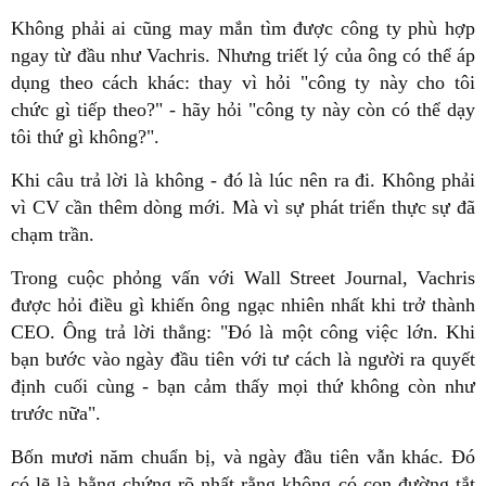
Không phải ai cũng may mắn tìm được công ty phù hợp
ngay từ đầu như Vachris. Nhưng triết lý của ông có thể áp
dụng theo cách khác: thay vì hỏi "công ty này cho tôi
chức gì tiếp theo?" - hãy hỏi "công ty này còn có thể dạy
tôi thứ gì không?".
Khi câu trả lời là không - đó là lúc nên ra đi. Không phải
vì CV cần thêm dòng mới. Mà vì sự phát triển thực sự đã
chạm trần.
Trong cuộc phỏng vấn với Wall Street Journal, Vachris
được hỏi điều gì khiến ông ngạc nhiên nhất khi trở thành
CEO. Ông trả lời thẳng: "Đó là một công việc lớn. Khi
bạn bước vào ngày đầu tiên với tư cách là người ra quyết
định cuối cùng - bạn cảm thấy mọi thứ không còn như
trước nữa".
Bốn mươi năm chuẩn bị, và ngày đầu tiên vẫn khác. Đó
có lẽ là bằng chứng rõ nhất rằng không có con đường tắt