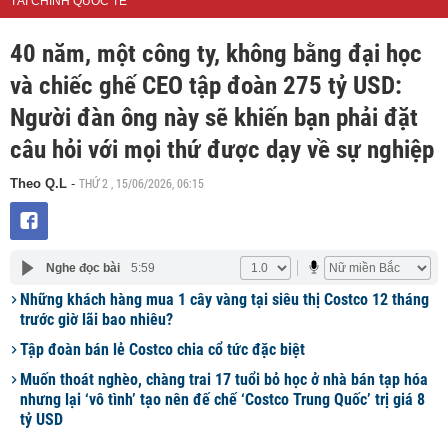
TÀI CHÍNH QUỐC TẾ
40 năm, một công ty, không bằng đại học
và chiếc ghế CEO tập đoàn 275 tỷ USD:
Người đàn ông này sẽ khiến bạn phải đặt
câu hỏi với mọi thứ được dạy về sự nghiệp
THỨ 2 , 15/06/2026, 06:15
Theo Q.L
-
Nghe đọc bài
5:59
Những khách hàng mua 1 cây vàng tại siêu thị Costco 12 tháng
trước giờ lãi bao nhiêu?
Tập đoàn bán lẻ Costco chia cổ tức đặc biệt
Muốn thoát nghèo, chàng trai 17 tuổi bỏ học ở nhà bán tạp hóa
nhưng lại ‘vô tình’ tạo nên đế chế ‘Costco Trung Quốc’ trị giá 8
tỷ USD