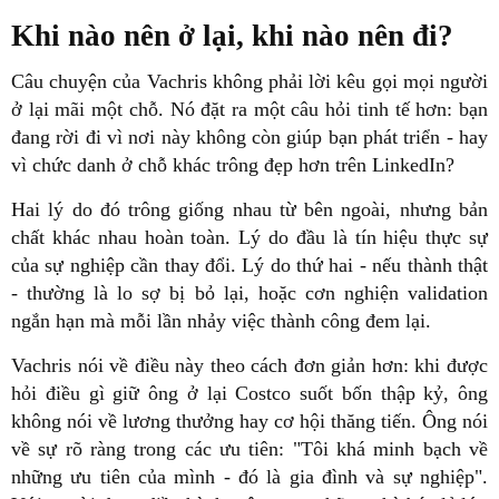
Khi nào nên ở lại, khi nào nên đi?
Câu chuyện của Vachris không phải lời kêu gọi mọi người
ở lại mãi một chỗ. Nó đặt ra một câu hỏi tinh tế hơn: bạn
đang rời đi vì nơi này không còn giúp bạn phát triển - hay
vì chức danh ở chỗ khác trông đẹp hơn trên LinkedIn?
Hai lý do đó trông giống nhau từ bên ngoài, nhưng bản
chất khác nhau hoàn toàn. Lý do đầu là tín hiệu thực sự
của sự nghiệp cần thay đổi. Lý do thứ hai - nếu thành thật
- thường là lo sợ bị bỏ lại, hoặc cơn nghiện validation
ngắn hạn mà mỗi lần nhảy việc thành công đem lại.
Vachris nói về điều này theo cách đơn giản hơn: khi được
hỏi điều gì giữ ông ở lại Costco suốt bốn thập kỷ, ông
không nói về lương thưởng hay cơ hội thăng tiến. Ông nói
về sự rõ ràng trong các ưu tiên: "Tôi khá minh bạch về
những ưu tiên của mình - đó là gia đình và sự nghiệp".