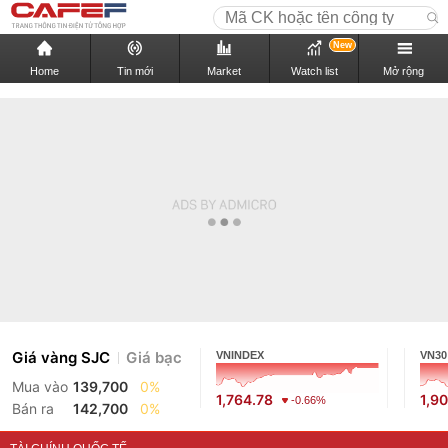
New
Home
Tin mới
Market
Watch list
Mở rộng
Giá vàng SJC
Giá bạc
VNINDEX
VN30
Mua vào
139,700
0%
1,764.78
1,9
-0.66%
Bán ra
142,700
0%