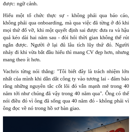
được: ngữ cảnh.
Hiểu một tổ chức thực sự - không phải qua báo cáo,
không phải qua onboarding, mà qua việc đã từng ở đó khi
mọi thứ đổ vỡ, khi một quyết định sai được đưa ra và hậu
quả kéo dài hai năm sau - đòi hỏi thời gian không thể rút
ngắn được. Người ở lại đủ lâu tích lũy thứ đó. Người
nhảy đi khi vừa bắt đầu hiểu thì mang CV đẹp hơn, nhưng
mang theo ít hơn.
Vachris từng nói thẳng: "Tôi biết đây là trách nhiệm lớn
nhất của mình khi dẫn dắt công ty vào tương lai - đảm bảo
rằng những nguyên tắc cốt lõi đó vẫn mạnh mẽ trong 40
năm tới như chúng đã vậy trong 40 năm qua". Ông có thể
nói điều đó vì ông đã sống qua 40 năm đó - không phải vì
ông đọc về nó trong hồ sơ bàn giao.