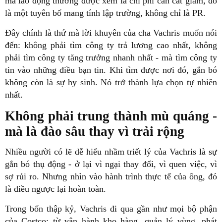
mà lao động thường được xem là chi phí cần cắt giảm, đó
là một tuyên bố mang tính lập trường, không chỉ là PR.
Đây chính là thứ mà lời khuyên của cha Vachris muốn nói
đến: không phải tìm công ty trả lương cao nhất, không
phải tìm công ty tăng trưởng nhanh nhất - mà tìm công ty
tin vào những điều bạn tin. Khi tìm được nơi đó, gắn bó
không còn là sự hy sinh. Nó trở thành lựa chọn tự nhiên
nhất.
Không phải trung thành mù quáng -
mà là đào sâu thay vì trải rộng
Nhiều người có lẽ dễ hiểu nhầm triết lý của Vachris là sự
gắn bó thụ động - ở lại vì ngại thay đổi, vì quen việc, vì
sợ rủi ro. Nhưng nhìn vào hành trình thực tế của ông, đó
là điều ngược lại hoàn toàn.
Trong bốn thập kỷ, Vachris đi qua gần như mọi bộ phận
của Costco: từ vận hành kho hàng, quản lý vùng, phát